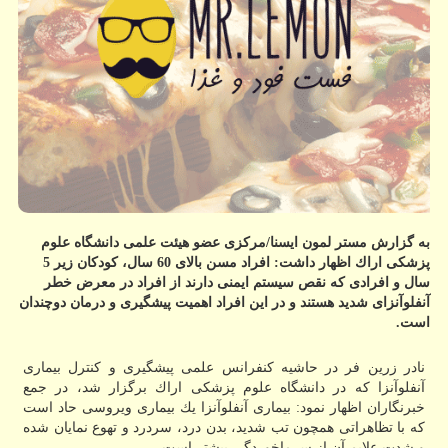
به گزارش مستر لمون ایسنا/مركزی عضو هیئت علمی دانشگاه علوم
پزشكی اراك اظهار داشت: افراد مسن بالای 60 سال، كودكان زیر 5
سال و افرادی كه نقص سیستم ایمنی دارند از افراد در معرض خطر
آنفلوآنزای شدید هستند و در این افراد اهمیت پیشگیری و درمان دوچندان
است.
نادر زرین فر در حاشیه كنفرانس علمی پیشگیری و كنترل بیماری
آنفلوآنزا كه در دانشگاه علوم پزشكی اراك برگزار شد، در جمع
خبرنگاران اظهار نمود: بیماری آنفلوآنزا یك بیماری ویروسی حاد است
كه با تظاهراتی همچون تب شدید، بدن درد، سردرد و تهوع نمایان شده
و شدت علایم آن از سرماخوردگی بیشتر است.