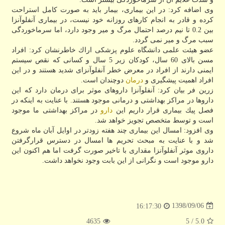
وی اضافه كرد: در این بیماری، بیمار باید به صورت كامل استراحت
كرده و قادر به انجام كارهای روزانه خود نیست، در بیماری آنفلوآنزا
بین 0.2 تا نیم درصد احتمال مرگ و میر وجود دارد، اما سرماخوردگی
سبب مرگ و میر نمی گردد.
عضو هیئت علمی دانشگاه علوم پزشكی اراك خاطرنشان كرد: افراد
مسن بالای 60 سال، كودكان زیر 5 سال و كسانی كه نقص سیستم
ایمنی دارند از افراد در معرض خطر آنفلوآنزای شدید هستند و در این
افراد اهمیت پیشگیری و
درمان
دوچندان است.
زرین فر بیان كرد: آنفلوآنزا داروهای موثر برای درمان دارد كه این
داروها در مراكز بهداشتی و درمانی موجود هستند. با عنایت به اینكه در
فصل پیك بیماری قرار داریم این
دارو
در مراكز بهداشتی ما موجود
است و توسط متخصص تجویز خواهد شد.
وی افزود: امسال این بیماری چند هفته زودتر در اوایل آبان ماه شروع
شد و با عنایت به مبحث تحریم ها امسال در دسترس قرارگرفتن
داروی موثر آنفلوآنزا مقداری با تاخیر صورت گرفت اما هم اكنون این
دارو موجود است و نگرانی از این بابت وجود نخواهد داشت.
1398/09/06
16:17:30
4635
/ 5
5.0