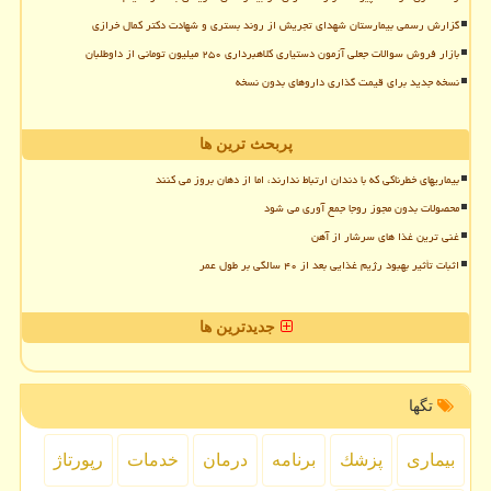
گزارش رسمی بیمارستان شهدای تجریش از روند بستری و شهادت دکتر کمال خرازی
بازار فروش سوالات جعلی آزمون دستیاری کلاهبرداری ۲۵۰ میلیون تومانی از داوطلبان
نسخه جدید برای قیمت گذاری داروهای بدون نسخه
پربحث ترین ها
بیماریهای خطرناکی که با دندان ارتباط ندارند، اما از دهان بروز می کنند
محصولات بدون مجوز روجا جمع آوری می شود
غنی ترین غذا های سرشار از آهن
اثبات تأثیر بهبود رژیم غذایی بعد از ۴۰ سالگی بر طول عمر
جدیدترین ها
تگها
بیماری
پزشك
برنامه
درمان
خدمات
رپورتاژ