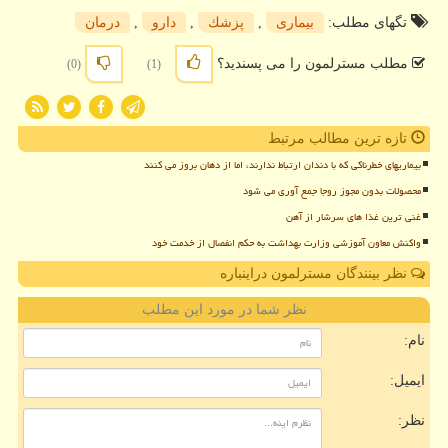
تگهای مطلب:
بیماری
,
پزشك
,
دارو
,
درمان
مطلب مسترلمون را می پسندید؟
(0)
(1)
تازه ترین مطالب مرتبط
بیماریهای خطرناکی که با دندان ارتباط ندارند، اما از دهان بروز می کنند
محصولات بدون مجوز روجا جمع آوری می شود
غنی ترین غذا های سرشار از آهن
واکنش معاون آموزشی وزارت بهداشت به حکم انفصال از خدمت خود
نظر بینندگان مسترلمون دراینباره
نظر شما در مورد این مطلب
نام:
ایمیل:
نظر: