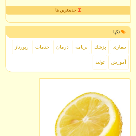
جدیدترین ها
تگها
بیماری
پزشك
برنامه
درمان
خدمات
رپورتاژ
آموزش
تولید