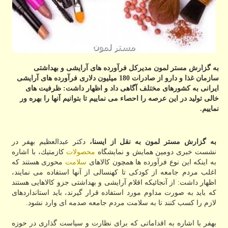
به گزارش مستر لمون مدیركل فرآورده های آرایشی و بهداشتی
سازمان غذا و دارو از صادرات 180 میلیون دلاری فرآورده های آرایشی
ایرانی به كشورهای مختلف آگاهی داد و اظهار داشت: ظرفیت های
خالی تولید در این عرصه را احصاء می نماییم تا بتوانیم آنها را بهره ور
نماییم.
به گزارش مستر لمون به نقل از ایسنا،
دكتر عبدالعظیم بهفر در
نشست خبری دومین همایش و نمایشگاه
محصولات
كازمتیك، با اشاره
به اینكه این نوع فرآورده ها همچون كالاهای
سلامت
محوری هستند كه
اغلب مردم جامعه از كودكی تا كهنسالی از آنها استفاده می نمایند،
اظهار داشت: از آنجائیكه اقلام آرایشی و بهداشتی جزو كالاهایی هستند
كه باید به صورت مداوم مورد استفاده قرار گیرند، باید استانداردهای
لازم را كسب كنند تا به سلامت مردم جامعه صدمه ای وارد نشود.
بهفر با اشاره به اقداماتی كه برای نظارت و سیاست گذاری در حوزه