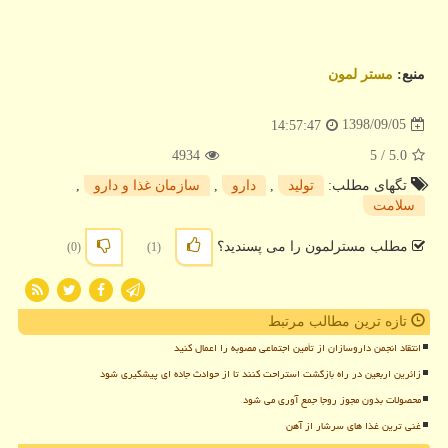
منبع:
مستر لمون
1398/09/05
14:57:47
4934
/ 5
5.0
تگهای مطلب:
تولید
,
دارو
,
سازمان غذا و دارو
,
سلامت
مطلب مسترلمون را می پسندید؟
(0)
(1)
تازه ترین مطالب مرتبط
انتقاد انجمن داروسازان از تأمین اجتماعی مصوبه را اعمال کنید
زائرین اربعین در راه بازگشت استراحت کنند تا از حوادث جاده ای پیشگیری شود
محصولات بدون مجوز روجا جمع آوری می شود
غنی ترین غذا های سرشار از آهن