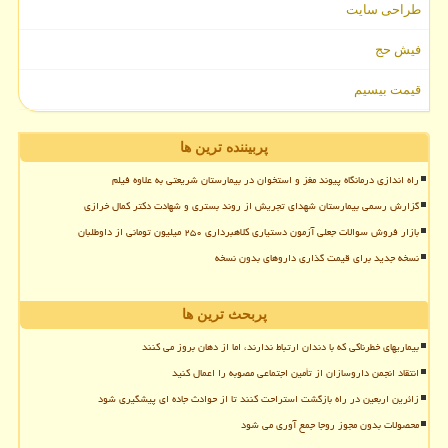
طراحی سایت
فیش حج
قیمت بیسیم
پربیننده ترین ها
راه اندازی درمانگاه پیوند مغز و استخوان در بیمارستان شریعتی به علاوه فیلم
گزارش رسمی بیمارستان شهدای تجریش از روند بستری و شهادت دکتر کمال خرازی
بازار فروش سوالات جعلی آزمون دستیاری کلاهبرداری ۲۵۰ میلیون تومانی از داوطلبان
نسخه جدید برای قیمت گذاری داروهای بدون نسخه
پربحث ترین ها
بیماریهای خطرناکی که با دندان ارتباط ندارند، اما از دهان بروز می کنند
انتقاد انجمن داروسازان از تأمین اجتماعی مصوبه را اعمال کنید
زائرین اربعین در راه بازگشت استراحت کنند تا از حوادث جاده ای پیشگیری شود
محصولات بدون مجوز روجا جمع آوری می شود