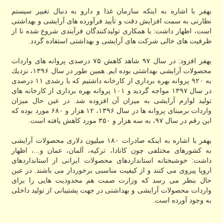
بهفر با اشاره به اینكه سازمان غذا و دارو به دنبال تغییر سیستم
نظارتی به سمت افزایش دقت و تأیید فرآورده های آرایشی و بهداشتی
است، اظهار داشت: با همكاری تولیدكنندگان فرآیندی شروع شده تا از
ظرفیت های خالی شركت های آرایشی و بهداشتی استفاده گردد.
بهفر افزود: در سال ۹۷ شاهد كاهش ۷۵ درصدی پروانه های واردات
محصولات آرایشی بهداشتی بوده ایم. همین طور در سال ۱۳۹۶، نزدیك
به ۹۲۰ پروانه بهره برداری از كارخانه داشتیم كه با رشدی ۱۱ درصدی
در سال ۱۳۹۷ مواجه گردید و ۱۰۱ پروانه بهره برداری از كارخانه های
تولید لوازم آرایشی به میزان آن افزوده شد. در عین حال میزان
واردات برمبنای پروانه ها در سال ۱۳۹۶، ۱۲ هزار و ۶۸۰ مورد بوده كه
این رقم در سال ۹۷، به سه هزار و ۳۵۰ مورد كاهش یافته است.
بهفر با اشاره به اینكه صادرات ۱۸۰ میلیون دلاری محصولات آرایشی
به كشورهای مختلفی چون كانادا، تركیه، آلمان، عمان و...، اظهار
داشت: خوشبختانه استانداردهای محصولات ایرانی از استانداردهای
اروپا پیروی می كنند و از كیفیت مناسبی برخوردار می باشند. در عین
حال بنظر می رسد كه وزارت صمت هم محدودیت هایی را برای
واردات محصولات آرایشی و بهداشتی در جهت پشتیبانی از تولید داخلی
به وجود آورده است.