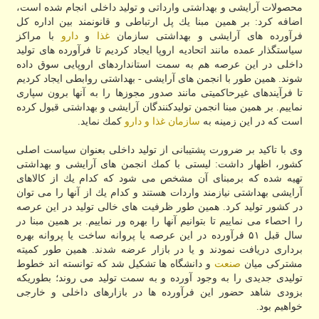
محصولات آرایشی و بهداشتی وارداتی و تولید داخلی انجام شده است،
اضافه كرد: بر همین مبنا یك پل ارتباطی و قانونمند بین اداره كل
فرآورده های آرایشی و بهداشتی سازمان
غذا
و
دارو
با مراكز
سیاستگذار عمده مانند اتحادیه اروپا ایجاد كردیم تا فرآورده های تولید
داخلی در این عرصه هم به سمت استانداردهای اروپایی سوق داده
شوند. همین طور با انجمن های آرایشی - بهداشتی روابطی ایجاد كردیم
تا فرآیندهای غیرحاكمیتی مانند صدور مجوزها را به آنها برون سپاری
نماییم. بر همین مبنا انجمن تولیدكنندگان آرایشی و بهداشتی قبول كرده
است كه در این زمینه به
سازمان غذا و دارو
كمك نماید.
وی با تاكید بر ضرورت پشتیبانی از تولید داخلی بعنوان سیاست اصلی
كشور، اظهار داشت: لیستی با كمك انجمن های آرایشی و بهداشتی
تهیه شده كه برمبنای آن مشخص می شود كه كدام یك از كالاهای
آرایشی بهداشتی نیازمند واردات هستند و كدام یك از آنها را می توان
در كشور تولید كرد. همین طور ظرفیت های خالی تولید در این عرصه
را احصاء می نماییم تا بتوانیم آنها را بهره ور نماییم. بر همین مبنا در
سال قبل ۵۱ فرآورده در این عرصه یا پروانه ساخت یا پروانه بهره
برداری دریافت نمودند و یا در بازار عرضه شدند. همین طور كمیته
مشتركی میان
صنعت
و دانشگاه ها تشكیل شد كه توانسته اند خطوط
تولیدی جدیدی را به وجود آورده و به سمت تولید می روند؛ بطوریكه
بزودی شاهد حضور این فرآورده ها در بازارهای داخلی و خارجی
خواهیم بود.