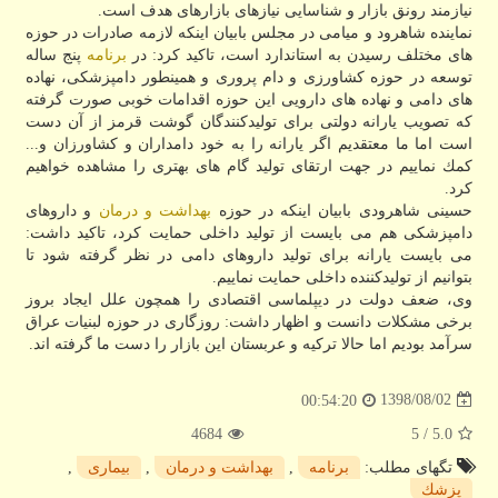
نیازمند رونق بازار و شناسایی نیازهای بازارهای هدف است.
نماینده شاهرود و میامی در مجلس بابیان اینكه لازمه صادرات در حوزه
های مختلف رسیدن به استاندارد است، تاكید كرد: در
برنامه
پنج ساله
توسعه در حوزه كشاورزی و دام پروری و همینطور دامپزشكی، نهاده
های دامی و نهاده های دارویی این حوزه اقدامات خوبی صورت گرفته
كه تصویب یارانه دولتی برای تولیدكنندگان گوشت قرمز از آن دست
است اما ما معتقدیم اگر یارانه را به خود دامداران و كشاورزان و...
كمك نماییم در جهت ارتقای تولید گام های بهتری را مشاهده خواهیم
كرد.
حسینی شاهرودی بابیان اینكه در حوزه
بهداشت و درمان
و داروهای
دامپزشكی هم می بایست از تولید داخلی حمایت كرد، تاكید داشت:
می بایست یارانه برای تولید داروهای دامی در نظر گرفته شود تا
بتوانیم از تولیدكننده داخلی حمایت نماییم.
وی، ضعف دولت در دیپلماسی اقتصادی را همچون علل ایجاد بروز
برخی مشكلات دانست و اظهار داشت: روزگاری در حوزه لبنیات عراق
سرآمد بودیم اما حالا تركیه و عربستان این بازار را دست ما گرفته اند.
1398/08/02
00:54:20
4684
/ 5
5.0
تگهای مطلب:
برنامه
,
بهداشت و درمان
,
بیماری
,
پزشك