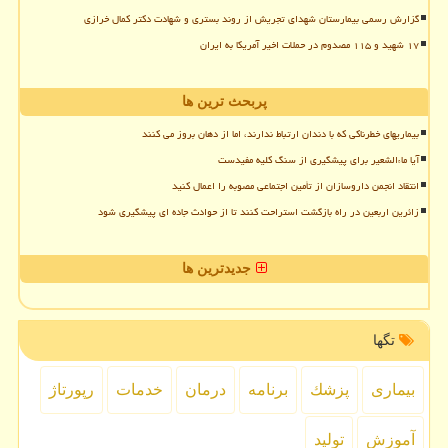
گزارش رسمی بیمارستان شهدای تجریش از روند بستری و شهادت دکتر کمال خرازی
۱۷ شهید و ۱۱۵ مصدوم در حملات اخیر آمریکا به ایران
پربحث ترین ها
بیماریهای خطرناکی که با دندان ارتباط ندارند، اما از دهان بروز می کنند
آیا ماءالشعیر برای پیشگیری از سنگ کلیه مفیدست
انتقاد انجمن داروسازان از تأمین اجتماعی مصوبه را اعمال کنید
زائرین اربعین در راه بازگشت استراحت کنند تا از حوادث جاده ای پیشگیری شود
جدیدترین ها
تگها
بیماری
پزشك
برنامه
درمان
خدمات
رپورتاژ
آموزش
تولید