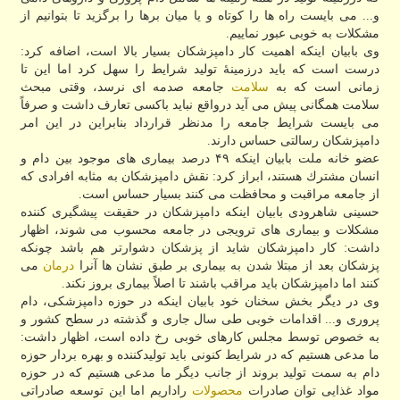
و... می بایست راه ها را كوتاه و یا میان برها را برگزید تا بتوانیم از
مشكلات به خوبی عبور نماییم.
وی بابیان اینكه اهمیت كار دامپزشكان بسیار بالا است، اضافه كرد:
درست است كه باید درزمینهٔ تولید شرایط را سهل كرد اما این تا
زمانی است كه به
سلامت
جامعه صدمه ای نرسد، وقتی مبحث
سلامت همگانی پیش می آید درواقع نباید باكسی تعارف داشت و صرفاً
می بایست شرایط جامعه را مدنظر قرارداد بنابراین در این امر
دامپزشكان رسالتی حساس دارند.
عضو خانه ملت بابیان اینكه ۴۹ درصد بیماری های موجود بین دام و
انسان مشترك هستند، ابراز كرد: نقش دامپزشكان به مثابه افرادی كه
از جامعه مراقبت و محافظت می كنند بسیار حساس است.
حسینی شاهرودی بابیان اینكه دامپزشكان در حقیقت پیشگیری كننده
مشكلات و بیماری های ترویجی در جامعه محسوب می شوند، اظهار
داشت: كار دامپزشكان شاید از پزشكان دشوارتر هم باشد چونكه
پزشكان بعد از مبتلا شدن به بیماری بر طبق نشان ها آنرا
درمان
می
كنند اما دامپزشكان باید مراقب باشند تا اصلاً بیماری بروز نكند.
وی در دیگر بخش سخنان خود بابیان اینكه در حوزه دامپزشكی، دام
پروری و... اقدامات خوبی طی سال جاری و گذشته در سطح كشور و
به خصوص توسط مجلس كارهای خوبی رخ داده است، اظهار داشت:
ما مدعی هستیم كه در شرایط كنونی باید تولیدكننده و بهره بردار حوزه
دام به سمت تولید بروند از جانب دیگر ما مدعی هستیم كه در حوزه
مواد غذایی توان صادرات
محصولات
راداریم اما این توسعه صادراتی