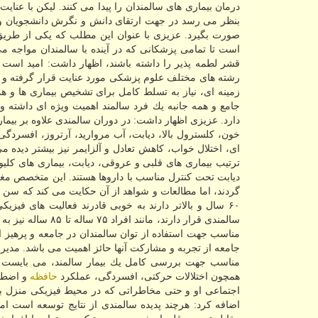
درمان بیماری های سالمندان را پیدا می كنند. لیكن با عن
بنظر می رسد در جهت ارتقای دانش و نگرش دانشجویان و ا
صورت بگیرد. عزیزی با عنوان این مطلب كه یكی از طریق
است تا تمامی پزشكانی كه در آینده با سالمندان مواجه م
قشر لطمه پذیر را داشته باشند، اظهار داشت: امید اس
رشته های مختلف علوم پزشكی مورد عنایت قرار گرفته و از ا
زمینه ای، نیاز به تسلط كامل برای تشخیص بیماری ها و ه
جامع و همه جانبه یك فرد سالمند اهمیت ویژه ای داشته و 
دارد. عزیزی اظهار داشت: در دوران سالمندی علاوه بر بیما
خون، كلسترول بالا، دیابت، آب مروارید، آرتروز، افسردگ
گردند، اما مطالعات و شواهد از آن حكایت می كند كه سن تق
۶۰ سال و بالاتر دارند به خوبی قادرند فعالیت های فیز
سالمندی قرار دارن
مناسب جهت استفاده از توان سالمندان در جامعه و پرهیز ا
جامعه از تجربه و مشاركت آنها حائز اهمیت می باشد. مدی
مناسب جهت بررسی كامل یك بیمار سالمند، می بایست بیمار
همچون اختلالات حركتی، افسردگی، عملكرد
حافظه
و اضطرا
اجتماعی او و حتی مخاطراتی كه در محیط فیزیكی منزل برا
اضافه كرد: هرچند پدیده سالمندی از نتایج توسعه است ام