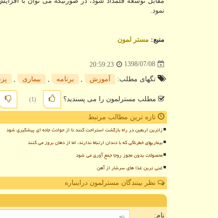
مقابل توسعه قلمداد شود، در صورتیكه می توان با افزایش
نمود.
منبع:
مستر لمون
1398/07/08
20:59:23
تگهای مطلب:
آموزش
,
برنامه
,
بیماری
,
پز
مطلب مسترلمون را می پسندید؟
(1)
تازه ترین مطالب مرتبط
زائرین اربعین در راه بازگشت استراحت کنند تا از حوادث جاده ای پیشگیری شود
بیماریهای خطرناکی که با دندان ارتباط ندارند، اما از دهان بروز می کنند
محصولات بدون مجوز روجا جمع آوری می شود
غنی ترین غذا های سرشار از آهن
نظر بینندگان مسترلمون دراینباره
ن
نام: