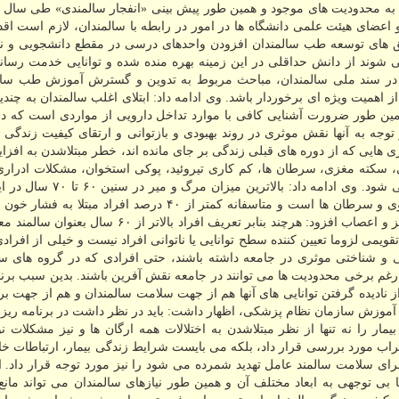
ایت به محدودیت های موجود و همین طور پیش بینی «انفجار سالمندی» طی سال ه
عضای هیئت علمی دانشگاه ها در امور در رابطه با سالمندان، لازم است اقد
 های توسعه طب سالمندان افزودن واحدهای درسی در مقطع دانشجویی و نیز
ی شوند از دانش حداقلی در این زمینه بهره منده شده و توانایی خدمت رسان
ت در سند ملی سالمندان، مباحث مربوط به تدوین و گسترش آموزش طب سال
همیت ویژه ای برخوردار باشد. وی ادامه داد: ابتلای اغلب سالمندان به چندی
مین طور ضرورت آشنایی كافی با موارد تداخل دارویی از مواردی است كه در
توجه به آنها نقش موثری در روند بهبودی و بازتوانی و ارتقای كیفیت زندگی 
ری هایی كه از دوره های قبلی زندگی بر جای مانده اند، خطر مبتلاشدن به افز
ی، سكته مغزی، سرطان ها، كم كاری تیروئید، پوكی استخوان، مشكلات ادراری
ای، اختلال خواب، كاهش تعادل و آلزایمر نیز بیشتر دیده می شود. وی ادامه دا
ترتیب بیماری های قلبی و عروقی، دیابت، بیماری های كلیوی و سرطان ها است و متاسفانه كمتر از ۴۰ درصد افراد 
دیابت تحت كنترل مناسب با داروها هستند. این متخصص مغز و اعصاب افزود: هرچند بنابر تعریف افراد با
ویمی لزوما تعیین كننده سطح توانایی یا ناتوانی افراد نیست و خیلی از افرا
یكی و شناختی موثری در جامعه داشته باشند، حتی افرادی كه در گروه های سن
د، مانند افراد ۷۵ ساله تا ۸۵ ساله نیز به رغم برخی محدودیت ها می توانند در جامعه نقش آفرین باشند. بدین سبب
ز نادیده گرفتن توانایی های آنها هم از جهت سلامت سالمندان و هم از جهت ب
ر آموزش سازمان نظام پزشكی، اظهار داشت: باید در نظر داشت در برنامه ریز
 را نه تنها از نظر مبتلاشدن به اختلالات همه ارگان ها و نیز مشكلات ن
ب مورد بررسی قرار داد، بلكه می بایست شرایط زندگی بیمار، ارتباطات خا
ی سلامت سالمند عامل تهدید شمرده می شود را نیز مورد توجه قرار داد. ا
ا بی توجهی به ابعاد مختلف آن و همین طور نیازهای سالمندان می تواند مان