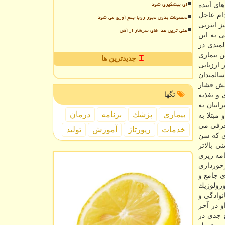
ای پیشگیری شود
ای آینده
ام عاجل
محصولات بدون مجوز روجا جمع آوری می شود
 انترنی
غنی ترین غذا های سرشار از آهن
ی به این
مندی در
ن بیماری
جدیدترین ها
 ارزیابی
سالمندان
ایش فشار
تگها
 و تغذیه
د: بالاترین میزان مرگ و میر در سنین ۶۰ تا ۷۰ سال در ایرانیان به
بیماری
پزشك
برنامه
درمان
مبتلا به فشار خون و مبتلا به
لاتر از ۶۰ سال بعنوان سالمند معرفی می
خدمات
رپورتاژ
آموزش
تولید
دی كه سن
ی بالاتر
 برنامه ریزی
رخورداری
ی جامع و
ورولوژیك
نوادگی و
و در آخر
ع جدی در