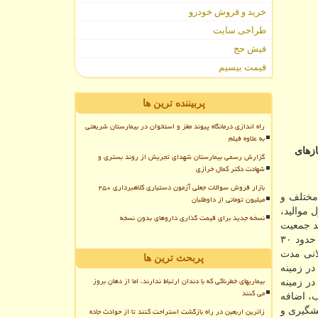
خرید و فروش خودرو
طراحی سایت
فیش حج
قیمت بیسیم
پربیننده ترین ها
راه اندازی درمانگاه پیوند مغز و استخوان در بیمارستان شریعتی
به علاوه فیلم
ازهای
گزارش رسمی بیمارستان شهدای تجریش از روند بستری و
شهادت دکتر کمال خرازی
بازار فروش سوالات جعلی آزمون دستیاری کلاهبرداری ۲۵۰
مختلف و
میلیون تومانی از داوطلبان
 موالید،
نسخه جدید برای قیمت گذاری داروهای بدون نسخه
ران و جهان گردیده است. وی ادامه داد: طبق آخرین آمار سال ۱۳۹۵ حدود ۹.۳ درصد جمعیت
كشور بالای ۶۰ سال سن دارند. یعنی ۷.۴ میلیون نفر سالمند در كشور وجود دارد و پیش بینی می شود كه این میزان تا ۳۰ سال آینده به حدود ۳۰
انی مدت
پربحث ترین ها
در زمینه
بیماریهای خطرناکی که با دندان ارتباط ندارند، اما از دهان بروز
ر زمینه
می کنند
، اضافه
زائرین اربعین در راه بازگشت استراحت کنند تا از حوادث جاده
شگیری و