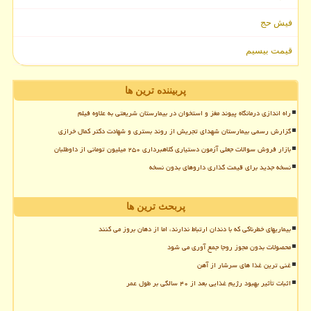
فیش حج
قیمت بیسیم
پربیننده ترین ها
راه اندازی درمانگاه پیوند مغز و استخوان در بیمارستان شریعتی به علاوه فیلم
گزارش رسمی بیمارستان شهدای تجریش از روند بستری و شهادت دکتر کمال خرازی
بازار فروش سوالات جعلی آزمون دستیاری کلاهبرداری ۲۵۰ میلیون تومانی از داوطلبان
نسخه جدید برای قیمت گذاری داروهای بدون نسخه
پربحث ترین ها
بیماریهای خطرناکی که با دندان ارتباط ندارند، اما از دهان بروز می کنند
محصولات بدون مجوز روجا جمع آوری می شود
غنی ترین غذا های سرشار از آهن
اثبات تأثیر بهبود رژیم غذایی بعد از ۴۰ سالگی بر طول عمر