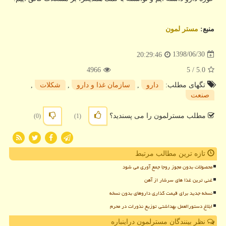
منبع:
مستر لمون
1398/06/30
20:29:46
4966
/ 5
5.0
تگهای مطلب:
دارو
,
سازمان غذا و دارو
,
شكلات
,
صنعت
مطلب مسترلمون را می پسندید؟
(0)
(1)
تازه ترین مطالب مرتبط
محصولات بدون مجوز روجا جمع آوری می شود
غنی ترین غذا های سرشار از آهن
نسخه جدید برای قیمت گذاری داروهای بدون نسخه
ابلاغ دستورالعمل بهداشتی توزیع نذورات در محرم
نظر بینندگان مسترلمون دراینباره