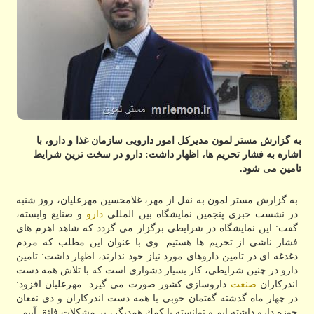
به گزارش مستر لمون مدیركل امور دارویی سازمان غذا و دارو، با
اشاره به فشار تحریم ها، اظهار داشت: دارو در سخت ترین شرایط
تامین می شود.
به گزارش مستر لمون به نقل از مهر، غلامحسین مهرعلیان، روز شنبه
در نشست خبری پنجمین نمایشگاه بین المللی
دارو
و صنایع وابسته،
گفت: این نمایشگاه در شرایطی برگزار می گردد كه شاهد اهرم های
فشار ناشی از تحریم ها هستیم. وی با عنوان این مطلب كه مردم
دغدغه ای در تامین داروهای مورد نیاز خود ندارند، اظهار داشت: تامین
دارو در چنین شرایطی، كار بسیار دشواری است كه با تلاش همه دست
اندركاران
صنعت
داروسازی كشور صورت می گیرد. مهرعلیان افزود:
در چهار ماه گذشته گفتمان خوبی با همه دست اندركاران و ذی نفعان
حوزه دارو داشته ایم و توانسته با كمك همدیگر، بر مشكلات فائق آییم.