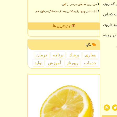
ی كه روی
غنی ترین غذا های سرشار از آهن
اثبات تأثیر بهبود رژیم غذایی بعد از ۴۰ سالگی بر طول عمر
ت كه این
یه داروی
جدیدترین ها
در زمینه
تگها
بیماری
پزشك
برنامه
درمان
خدمات
رپورتاژ
آموزش
تولید