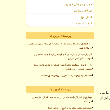
خرید و فروش خودرو
طراحی سایت
فیش حج
قیمت بیسیم
پربیننده ترین ها
راه اندازی درمانگاه پیوند مغز و استخوان در بیمارستان شریعتی
به علاوه فیلم
گزارش رسمی بیمارستان شهدای تجریش از روند بستری و
شهادت دکتر کمال خرازی
بازار فروش سوالات جعلی آزمون دستیاری کلاهبرداری ۲۵۰
میلیون تومانی از داوطلبان
نسخه جدید برای قیمت گذاری داروهای بدون نسخه
پربحث ترین ها
 ما می
بیماریهای خطرناکی که با دندان ارتباط ندارند، اما از دهان بروز
این از
می کنند
محصولات بدون مجوز روجا جمع آوری می شود