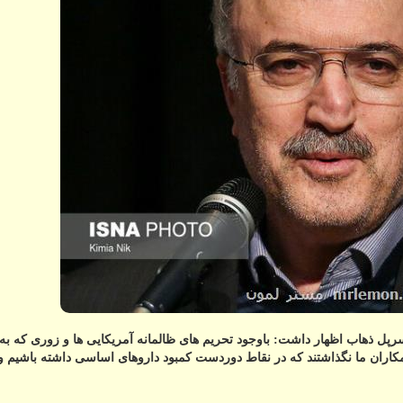
سرپل ذهاب اظهار داشت: باوجود تحریم های ظالمانه آمریكایی ها و زوری كه به
همكاران ما نگذاشتند كه در نقاط دوردست كمبود داروهای اساسی داشته باشیم و 