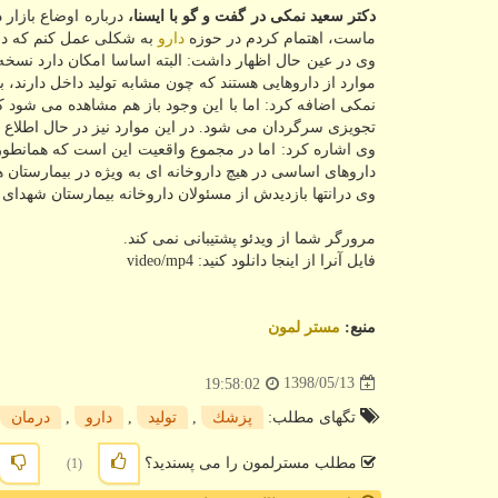
دكتر سعید نمكی در گفت و گو با ایسنا،
درباره اوضاع بازار
ماست، اهتمام كردم در حوزه
دارو
به شكلی عمل كنم كه دار
وی در عین حال اظهار داشت: البته اساسا امكان دارد نسخ
موارد از داروهایی هستند كه چون مشابه تولید داخل دارند، با
نمكی اضافه كرد: اما با این وجود باز هم مشاهده می شود ك
تجویزی سرگردان می شود. در این موارد نیز در حال اطلاع ر
وی اشاره كرد: اما در مجموع واقعیت این است كه همانطور 
داروهای اساسی در هیچ داروخانه ای به ویژه در بیمارستان ها
وی درانتها بازدیدش از مسئولان داروخانه بیمارستان شهدای
مرورگر شما از ویدئو پشتیبانی نمی كند.
فایل آنرا از اینجا دانلود كنید: video/mp4
منبع:
مستر لمون
1398/05/13
19:58:02
تگهای مطلب:
پزشك
,
تولید
,
دارو
,
درمان
مطلب مسترلمون را می پسندید؟
(1)