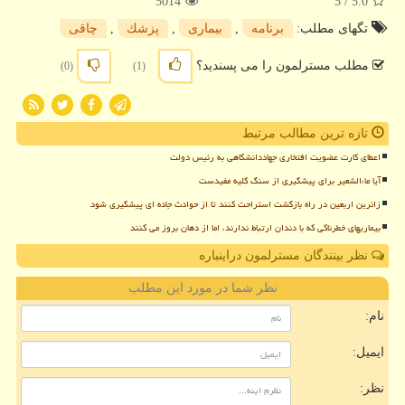
5014
/ 5
5.0
تگهای مطلب:
برنامه
,
بیماری
,
پزشك
,
چاقی
مطلب مسترلمون را می پسندید؟
(0)
(1)
تازه ترین مطالب مرتبط
اعطای کارت عضویت افتخاری جهاددانشگاهی به رئیس دولت
آیا ماءالشعیر برای پیشگیری از سنگ کلیه مفیدست
زائرین اربعین در راه بازگشت استراحت کنند تا از حوادث جاده ای پیشگیری شود
بیماریهای خطرناکی که با دندان ارتباط ندارند، اما از دهان بروز می کنند
نظر بینندگان مسترلمون دراینباره
نظر شما در مورد این مطلب
نام:
ایمیل:
نظر: