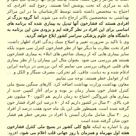
باید به مركزی كه تحت پوشش آنجا هستند، رجوع كنند. افرادی كه
احتیاج به متخصص داشته باشند توسط كارشناسان ما در این مراكز
بهداشتی به متخصصین بالاتر ارجاع داده می شوند.
اما گروه بزرگ تر
افرادی هستند كه فشارخون آنها تبدیل به بیماری شده كه برنامه های
اساسی برای این افراد در نظر گرفته ایم و بزودی متن این برنامه به
دانشگاه های علوم پزشكی سراسر كشور ابلاغ خواهد گردید.
وی با تاكید بر ضرورت تغییر و اصلاح سبك زندگی افراد اظهار داشت:
افراد تحت نظارت ما دیگر تنها از نظر فشارخون كنترل نمی شوند بلكه
سایر بیماری هایی كه از ریسك شاخص های ابتلاء به بیماری فشارخون
هستند هم بررسی می شود. بعنوان مثال این بیماران را از نظر بیماری
های قلبی عروقی بررسی می نماییم كه این بررسی در برنامه ایراپن
ادغام شده و به دیابت، چاقی، كم تحركی، مصرف سیگار و الكل و. …
كه از عوامل خطر هستند، توجه می نماییم.
معاون بهداشت وزارت بهداشت اضافه كرد: كارهای سنگین بسیج ملی
كنترل فشار خون بسیار زمان بر بوده و برای آغاز كمپین جدید از
بیماری های غیرواگیر، احتیاج به زمان داریم. هم اكنون ۴۰ میلیون نفر
فرد بالای ۳۰ سال در كشور داریم كه از ۸۰ درصد این افراد فشار خون
گرفته شده است. همینطور طی این یك ماه حدود هفت درصد از افراد
زیر ۳۰ سال شامل مادران آبستن یا افراد در معرض خطر هم فشار
خون شان گرفته شده است.
وی با اشاره به اینكه
نتایج كلی كشور در بسیج ملی كنترل فشارخون
هفته اول مهرماه و همزمان با روز جهانی قلب اعلام می شود،
افزود: