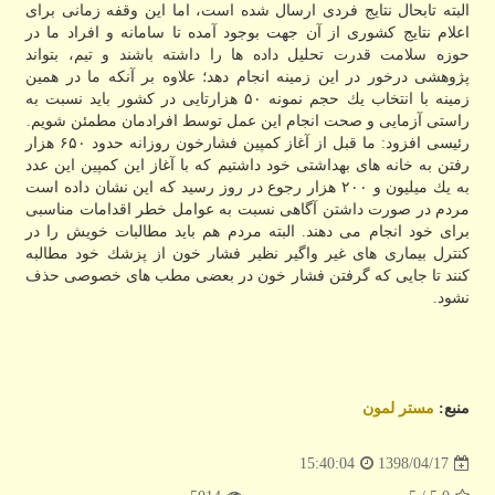
البته تابحال نتایج فردی ارسال شده است، اما این وقفه زمانی برای
اعلام نتایج كشوری از آن جهت بوجود آمده تا سامانه و افراد ما در
حوزه سلامت قدرت تحلیل داده ها را داشته باشند و تیم، بتواند
پژوهشی درخور در این زمینه انجام دهد؛ علاوه بر آنكه ما در همین
زمینه با انتخاب یك حجم نمونه ۵۰ هزارتایی در كشور باید نسبت به
راستی آزمایی و صحت انجام این عمل توسط افرادمان مطمئن شویم.
رئیسی افزود: ما قبل از آغاز كمپین فشارخون روزانه حدود ۶۵۰ هزار
رفتن به خانه های بهداشتی خود داشتیم كه با آغاز این كمپین این عدد
به یك میلیون و ۲۰۰ هزار رجوع در روز رسید كه این نشان داده است
مردم در صورت داشتن آگاهی نسبت به عوامل خطر اقدامات مناسبی
برای خود انجام می دهند. البته مردم هم باید مطالبات خویش را در
كنترل بیماری های غیر واگیر نظیر فشار خون از پزشك خود مطالبه
كنند تا جایی كه گرفتن فشار خون در بعضی مطب های خصوصی حذف
نشود.
منبع:
مستر لمون
1398/04/17
15:40:04