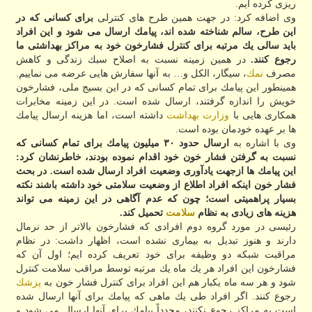
ریزی كرده ایم.
وی اضافه كرد: در جهت همین طرح های كنترلی
برای كسانی كه در
این طرح، سالم شناخته شده اند، پیامك ارسال می شود و این افراد
باید سالی یك مرتبه برای كنترل فشارخون خود به مراكز بهداشتی ما
رجوع كنند.
در همین زمینه نسبت به اصلاح سبك زندگی و كاهش
مصرف
نمك
، سیگار، الكل و… به آنها سفارش هایی عرضه می نماییم.
همینطور این پیامك برای تمام كسانی كه در این بسیج ملی، فشارخون
خویش را اندازه گرفتند، ارسال شده است. در این زمینه مخابرات
همكاری هایی با
وزارت بهداشت
داشته است، اما هزینه ارسال پیامك
ها بر عهده خودمان بوده است.
وی با اشاره به
ارسال حدود ۳۰ میلیون پیامك برای تمام كسانی كه
نسبت به گرفتن فشار خون خود اقدام نموده بودند، خاطرنشان كرد:
این پیامك ها ازجهت یادآوری وضعیت افراد ارسال شده است. در بحث
فشار خون اینكه افراد اطلاع از وضعیت سلامتی خود داشته باشند نكته
بسیار پراهمیتی است؛ چون كه عدم آگاهی در این زمینه می تواند
هزینه های زیادی به نظام
سلامت
تحمیل كند.
رئیسی در مورد گروه دوم افرادی كه فشارخون بالاتر از حد نرمال
دارند و هنوز تبدیل به بیماری نشده است، اظهار داشت: در نظام
مراقبت شبكه دو وظیفه برای خود تعریف كرده ایم؛ اول آن كه
فشارخون این افراد هر یك ماه یك مرتبه توسط مراقب سلامت كنترل
شود و هر سه ماه یكبار هم این افراد برای كنترل فشار خون به
پزشك
رجوع كنند. اگر افراد طی یك ماهی كه پیامك برای آنها ارسال شده
است به مراكز رجوع نكنند، مجدداً پیامك برای آنها ارسال می شود و