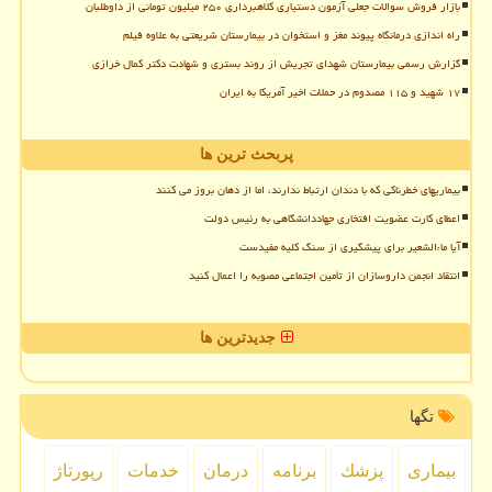
بازار فروش سوالات جعلی آزمون دستیاری کلاهبرداری ۲۵۰ میلیون تومانی از داوطلبان
راه اندازی درمانگاه پیوند مغز و استخوان در بیمارستان شریعتی به علاوه فیلم
گزارش رسمی بیمارستان شهدای تجریش از روند بستری و شهادت دکتر کمال خرازی
۱۷ شهید و ۱۱۵ مصدوم در حملات اخیر آمریکا به ایران
پربحث ترین ها
بیماریهای خطرناکی که با دندان ارتباط ندارند، اما از دهان بروز می کنند
اعطای کارت عضویت افتخاری جهاددانشگاهی به رئیس دولت
آیا ماءالشعیر برای پیشگیری از سنگ کلیه مفیدست
انتقاد انجمن داروسازان از تأمین اجتماعی مصوبه را اعمال کنید
جدیدترین ها
تگها
بیماری
پزشك
برنامه
درمان
خدمات
رپورتاژ