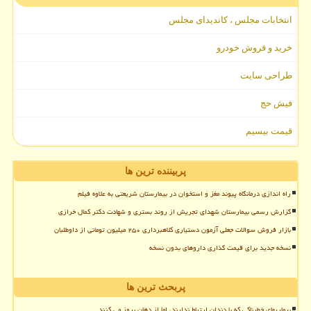
انتخابات مجلس ، کاندیدای مجلس
خرید و فروش خودرو
طراحی سایت
فیش حج
قیمت بیسیم
پربیننده ترین ها
راه اندازی درمانگاه پیوند مغز و استخوان در بیمارستان شریعتی به علاوه فیلم
گزارش رسمی بیمارستان شهدای تجریش از روند بستری و شهادت دکتر کمال خرازی
بازار فروش سوالات جعلی آزمون دستیاری کلاهبرداری ۲۵۰ میلیون تومانی از داوطلبان
نسخه جدید برای قیمت گذاری داروهای بدون نسخه
پربحث ترین ها
بیماریهای خطرناکی که با دندان ارتباط ندارند، اما از دهان بروز می کنند