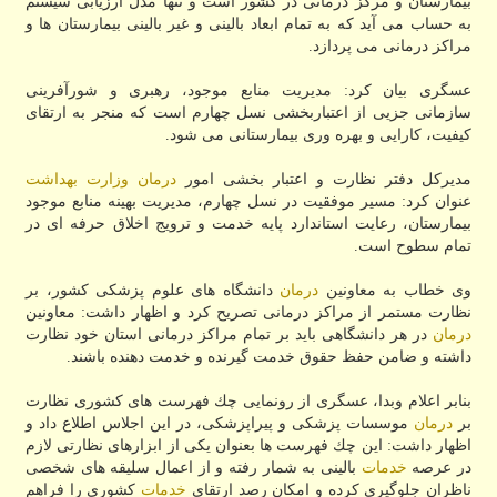
بیمارستان و مركز درمانی در كشور است و تنها مدل ارزیابی سیستم
به حساب می آید كه به تمام ابعاد بالینی و غیر بالینی بیمارستان ها و
مراكز درمانی می پردازد.
عسگری بیان كرد: مدیریت منابع موجود، رهبری و شورآفرینی
سازمانی جزیی از اعتباربخشی نسل چهارم است كه منجر به ارتقای
كیفیت، كارایی و بهره وری بیمارستانی می شود.
مدیركل دفتر نظارت و اعتبار بخشی امور
درمان
وزارت بهداشت
عنوان كرد: مسیر موفقیت در نسل چهارم، مدیریت بهینه منابع موجود
بیمارستان، رعایت استاندارد پایه خدمت و ترویج اخلاق حرفه ای در
تمام سطوح است.
وی خطاب به معاونین
درمان
دانشگاه های علوم پزشكی كشور، بر
نظارت مستمر از مراكز درمانی تصریح كرد و اظهار داشت: معاونین
درمان
در هر دانشگاهی باید بر تمام مراكز درمانی استان خود نظارت
داشته و ضامن حفظ حقوق خدمت گیرنده و خدمت دهنده باشند.
بنابر اعلام وبدا، عسگری از رونمایی چك فهرست های كشوری نظارت
بر
درمان
موسسات پزشكی و پیراپزشكی، در این اجلاس اطلاع داد و
اظهار داشت: این چك فهرست ها بعنوان یكی از ابزارهای نظارتی لازم
در عرصه
خدمات
بالینی به شمار رفته و از اعمال سلیقه های شخصی
ناظران جلوگیری كرده و امكان رصد ارتقای
خدمات
كشوری را فراهم