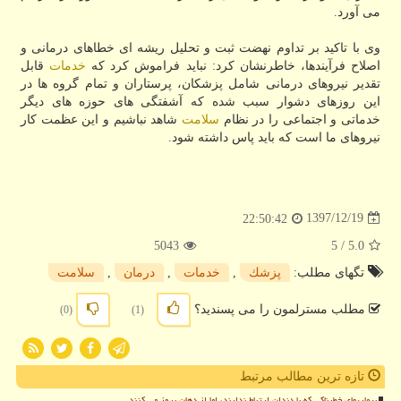
می آورد.
وی با تاكید بر تداوم نهضت ثبت و تحلیل ریشه ای خطاهای درمانی و
اصلاح فرآیندها، خاطرنشان كرد: نباید فراموش كرد كه
خدمات
قابل
تقدیر نیروهای درمانی شامل پزشكان، پرستاران و تمام گروه ها در
این روزهای دشوار سبب شده كه آشفتگی های حوزه های دیگر
خدماتی و اجتماعی را در نظام
سلامت
شاهد نباشیم و این عظمت كار
نیروهای ما است كه باید پاس داشته شود.
1397/12/19
22:50:42
5043
/ 5
5.0
تگهای مطلب:
پزشك
,
خدمات
,
درمان
,
سلامت
مطلب مسترلمون را می پسندید؟
(0)
(1)
تازه ترین مطالب مرتبط
بیماریهای خطرناکی که با دندان ارتباط ندارند، اما از دهان بروز می کنند