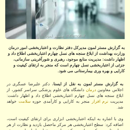
به گزارش مستر لمون مدیركل دفتر نظارت و اعتباربخشی امور درمان
وزارت بهداشت از ابلاغ سنجه های نسل چهارم اعتباربخشی اطلاع داد و
اظهار داشت: مدیریت منابع موجود، رهبری و شورآفرینی سازمانی،
جزئی از اعتباربخشی نسل چهارم است كه منجر به ارتقای كیفیت و
كارایی و بهره وری بیمارستانی می شود.
به گزارش مستر لمون به نقل از ایسنا
، دكتر علیرضا عسگری در
اجلاس معاونین
درمان
دانشگاه های علوم پزشكی سراسر كشور، از
ابلاغ سنجه های نسل چهارم اعتباربخشی اطلاع داد و اظهار داشت:
مدیریت
نرم افزار
منجر به كارایی و كارآمدی حوزه
سلامت
خواهد
شد.
وی با اشاره به اینكه اعتباربخشی ابزاری برای ارتقای كیفیت است،
اضافه كرد: سطح اعتباربخشی هر مركز ماحصل بازدید و نظارت از هر