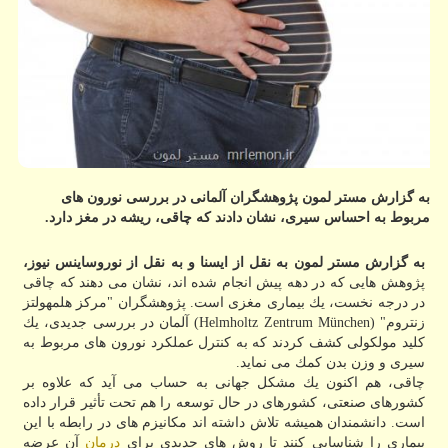
به گزارش مستر لمون پژوهشگران آلمانی در بررسی نورون های
مربوط به احساس سیری، نشان دادند كه چاقی، ریشه در مغز دارد.
به گزارش مستر لمون به نقل از ایسنا و به نقل از نوروساینس نیوز،
پژوهش هایی كه در دهه پیش انجام شده اند، نشان می دهند كه چاقی
در درجه نخست، یك بیماری مغزی است. پژوهشگران "مركز هلمهولتز
زنتروم" (Helmholtz Zentrum München) آلمان در بررسی جدیدی، یك
كلید مولكولی كشف كردند كه به كنترل عملكرد نورون های مربوط به
سیری و وزن بدن كمك می نماید.
چاقی، هم اكنون یك مشكل جهانی به حساب می آید كه علاوه بر
كشورهای صنعتی، كشورهای در حال توسعه را هم تحت تأثیر قرار داده
است. دانشمندان همیشه تلاش داشته اند مكانیزم های در رابطه با این
بیماری را شناسایی كنند تا روش های جدیدی برای
درمان
آن عرضه