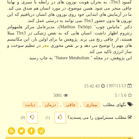
كمبود Tbx3، به بحران هویت نورون های در رابطه با سیری و نهایتاً
چاقی منجر می شود. همین موضوع، در مورد انسان هم صدق می كند.
ما در آزمایش های ابتدایی خود روی نورون های انسان دریافتیم كه این
نورون ها بدون حضور Tbx3 نمی توانند به درستی عمل كنند.
دكتر "ماتیاس چوپ" (Matthias Tschöp)، مدیرعامل مركز هلمهولتز
زنتروم اظهار داشت: انسان هایی كه به نقص ژنتیكی در Tbx3 مبتلا
هستند، از چاقی رنج می برند. پژوهش ما برای اولین بار، این مكانیسم
های مهم را توضیح می دهد و بر نقص محوری
مغز
در تنظیم سوخت و
ساز انرژی تاكید می كند.
این پژوهش، در مجله " Nature Metabolism" به چاپ رسید.
1397/11/13
15:42:43
5081
/ 5
5.0
تگهای مطلب:
بیماری
,
چاقی
,
درمان
,
دیابت
مطلب مسترلمون را می پسندید؟
(0)
(1)