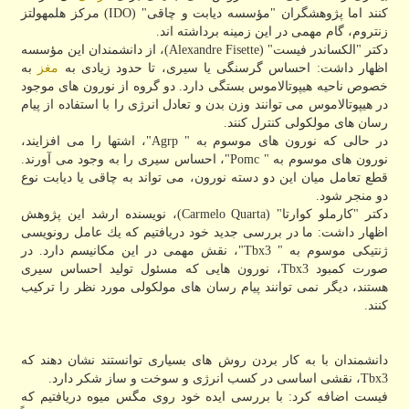
كنند اما پژوهشگران "مؤسسه دیابت و چاقی" (IDO) مركز هلمهولتز
زنتروم، گام مهمی در این زمینه برداشته اند.
دكتر "الكساندر فیست" (Alexandre Fisette)، از دانشمندان این مؤسسه
اظهار داشت: احساس گرسنگی یا سیری، تا حدود زیادی به
مغز
به
خصوص ناحیه هیپوتالاموس بستگی دارد. دو گروه از نورون های موجود
در هیپوتالاموس می توانند وزن بدن و تعادل انرژی را با استفاده از پیام
رسان های مولكولی كنترل كنند.
در حالی كه نورون های موسوم به " Agrp"، اشتها را می افزایند،
نورون های موسوم به " Pomc"، احساس سیری را به وجود می آورند.
قطع تعامل میان این دو دسته نورون، می تواند به چاقی یا دیابت نوع
دو منجر شود.
دكتر "كارملو كوارتا" (Carmelo Quarta)، نویسنده ارشد این پژوهش
اظهار داشت: ما در بررسی جدید خود دریافتیم كه یك عامل رونویسی
ژنتیكی موسوم به " Tbx3"، نقش مهمی در این مكانیسم دارد. در
صورت كمبود Tbx3، نورون هایی كه مسئول تولید احساس سیری
هستند، دیگر نمی توانند پیام رسان های مولكولی مورد نظر را تركیب
كنند.
دانشمندان با به كار بردن روش های بسیاری توانستند نشان دهند كه
Tbx3، نقشی اساسی در كسب انرژی و سوخت و ساز شكر دارد.
فیست اضافه كرد: با بررسی ایده خود روی مگس میوه دریافتیم كه