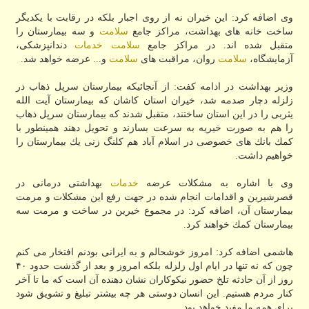
وی اضافه كرد: این خیران نه از روی اجبار بلكه در رقابت با یكدیگر
ساخت خانه های بهداشت، مراكز جامع
سلامت
و سه بیمارستان را
متقبل شده اند. در مراكز جامع
سلامت
خدمات
دندانپزشكی،
آزمایشگاه،
سلامت
روان، مراقبت های
سلامت
و... عرضه خواهد شد.
وزیر بهداشت در ادامه كفت: از آنجائیكه بیمارستان سرپل ذهاب در
زلزله دچار صدمه شد، خیران استان كاشان كه بیمارستان آیت الله
یثربی را در این استان ساختند، متقبل شدند كه بیمارستان سرپل ذهاب
را هم به صورت خیریه به سرعت بسازند و تحویل دهند همینطور با
كمك بانك های خصوصی در اسلام آباد هم كلنگ زنی یك بیمارستان را
خواهیم داشت.
وی با اشاره به مشكلات عرضه
خدمات
بهداشتی درمانی در
قصرشیرین و اقدامات انجام شده در جهت رفع این مشكلات و مرمت
بیمارستان آن، اضافه كرد: در مجموع خیرین در ساخت و مرمت سه
بیمارستان كمك خواهند كرد.
هاشمی اضافه كرد: امروز خوشحالم و به ایرانی بودنم افتخار می كنم
چون كه نه تنها در ایام اول زلزله بلكه امروز و بعد از گذشت حدود ۴۰
روز از آن حادثه تلخ حضور نیكوكاران نشان دهنده آن است كه ما تا آخر
كنار مردم هستیم. این انسان دوستی هر چه بیشتر تبلیغ و تشویق شود
برای همه ما مفید خواهد بود.