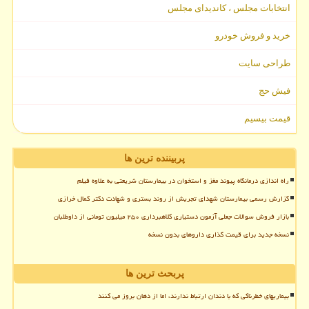
انتخابات مجلس ، کاندیدای مجلس
خرید و فروش خودرو
طراحی سایت
فیش حج
قیمت بیسیم
پربیننده ترین ها
راه اندازی درمانگاه پیوند مغز و استخوان در بیمارستان شریعتی به علاوه فیلم
گزارش رسمی بیمارستان شهدای تجریش از روند بستری و شهادت دکتر کمال خرازی
بازار فروش سوالات جعلی آزمون دستیاری کلاهبرداری ۲۵۰ میلیون تومانی از داوطلبان
نسخه جدید برای قیمت گذاری داروهای بدون نسخه
پربحث ترین ها
بیماریهای خطرناکی که با دندان ارتباط ندارند، اما از دهان بروز می کنند