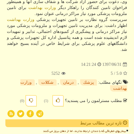
وی، دعوت برای حضور آزاد شركت ها و شفاف سازی آنها و همینطور
فراخوان تامین كنندگان را راهكار دیگر
وزارت بهداشت
برای تامین
ملزومات پزشكی مورد نیاز مراكز درمانی عنوان نمود.
سرپرست گروه نظارت بر تامین تجهیزات پزشكی
وزارت بهداشت
اظهار داشت: برای مدیریت تامین تجهیزات و ملزومات پزشكی مورد
نیاز مراكز درمانی و پیشگیری از كمبودهای احتمالی، تدابیر و تمهیدات
لازم اندیشیده شده است و همه پتانسیل اداره كل تجهیزات پزشكی و
دانشگاههای علوم پزشكی برای شرایط خاص در آینده بسیج خواهند
شد.
1397/06/31
14:21:24
5252
/ 5
5.0
تگهای مطلب:
پزشك
,
درمان
,
شكلات
,
وزارت
بهداشت
مطلب مسترلمون را می پسندید؟
(0)
(1)
تازه ترین مطالب مرتبط
بیماریهای خطرناکی که با دندان ارتباط ندارند، اما از دهان بروز می کنند