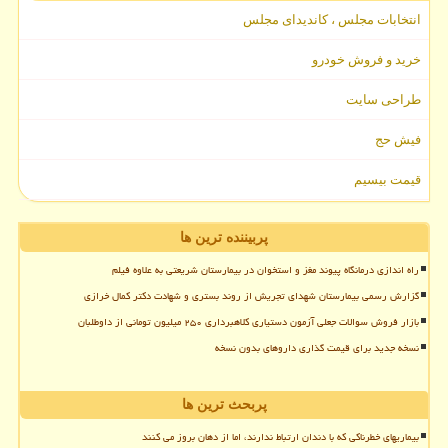
انتخابات مجلس ، کاندیدای مجلس
خرید و فروش خودرو
طراحی سایت
فیش حج
قیمت بیسیم
پربیننده ترین ها
راه اندازی درمانگاه پیوند مغز و استخوان در بیمارستان شریعتی به علاوه فیلم
گزارش رسمی بیمارستان شهدای تجریش از روند بستری و شهادت دکتر کمال خرازی
بازار فروش سوالات جعلی آزمون دستیاری کلاهبرداری ۲۵۰ میلیون تومانی از داوطلبان
نسخه جدید برای قیمت گذاری داروهای بدون نسخه
پربحث ترین ها
بیماریهای خطرناکی که با دندان ارتباط ندارند، اما از دهان بروز می کنند