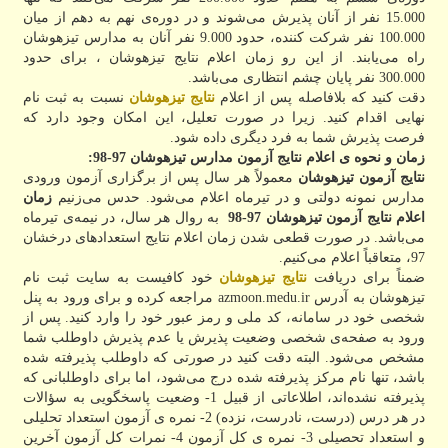
15.000 نفر از آنان پذیرش می‌شوند و در دوره‌ی نهم به دهم از میان
100.000 نفر شرکت کننده، حدود 9.000 نفر آنان به مدارس تیزهوشان
راه می‌یابند. از این رو زمان اعلام نتایج تیزهوشان ، برای حدود
300.000 نفر پایان چشم انتظاری می‌باشد.
دقت کنید که بلافاصله پس از اعلام
نتایج تیزهوشان
نسبت به ثبت نام
نهایی اقدام کنید. زیرا در صورت تعلیل، این امکان وجود دارد که
فرصت پذیرش شما به فرد دیگری داده شود.
زمان و نحوه ی اعلام نتایج آزمون مدارس تیزهوشان 97-98:
نتایج آزمون تیزهوشان
معمولاً هر سال پس از برگزاری آزمون ورودی
مدارس نمونه دولتی و در تیرماه اعلام می‌شود. حدس می‌زنیم
زمان
اعلام نتایج آزمون تیزهوشان 97-98
به روال هر سال، در نیمه‌ی تیرماه
می‌باشد. در صورت قطعی شدن زمان اعلام نتایج استعدادهای درخشان
97، متعاقباً اعلام می‌کنیم.
ضمناً برای دریافت
نتایج تیزهوشان
خود کافیست به سایت ثبت نام
تیزهوشان به آدرس azmoon.medu.ir مراجعه کرده و برای ورود به پنل
شخصی خود در سامانه، کد ملی و رمز عبور خود را وارد کنید. پس از
ورود به صفحه‌ی شخصی وضعیت پذیرش یا عدم پذیرش داوطلب شما
مشخص می‌شود. البته دقت کنید در صورتی که داوطلب پذیرفته شده
باشد، تنها نام مرکز پذیرفته شده درج می‌شود، اما برای داوطلبانی که
پذیرفته نشده‌اند، اطلاعاتی از قبیل 1- وضعیت پاسخگویی به سؤالات
در هر درس (درست، نادرست، نزده) 2- نمره ی آزمون استعداد تحلیلی
و استعداد تحصیلی 3- نمره ی کل آزمون 4- نمرات کل آزمون آخرین