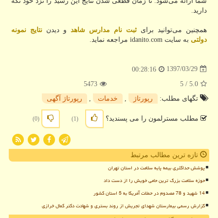
شما ارائه می‌شود. تا زمان قطعی شدن نتایج این رسید را نزد خود نگه
دارید.
همچنین می‌توانید برای
ثبت نام مدارس شاهد
و دیدن
نتایج نمونه
دولتی
به سایت idanito.com مراجعه نماید.
1397/03/29
00:28:16
5473
/ 5
5.0
تگهای مطلب:
رپورتاژ
,
خدمات
,
رپورتاژ آگهی
مطلب مسترلمون را می پسندید؟
(0)
(1)
تازه ترین مطالب مرتبط
پوشش حداکثری بیمه پایه سلامت در استان تهران
حوزه سلامت بزرگ ترین حامی خویش را از دست داد
14 شهید و 78 مصدوم در حملات آمریکا به 5 استان کشور
گزارش رسمی بیمارستان شهدای تجریش از روند بستری و شهادت دکتر کمال خرازی