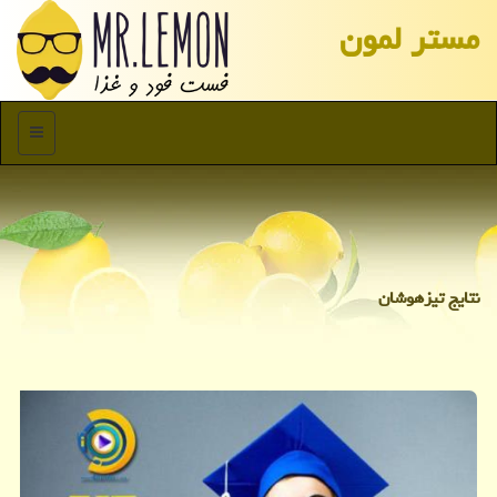
مستر لمون
منو
نتایج تیزهوشان