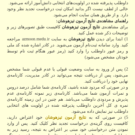
داوطلب پذیرفته شده در اولویت‌های انتخابی دانش‌آموز ارائه می‌شود.
خالی از لطف نیست اگر بدانید امکان ثبت درخواست تجدید نظر وجود
دارد. و از طریق همان سایت انجام می‌شود.
راهنمای مشاهده‌ی نتایج آزمون تیزهوشان
:
برای مشاهده‌ی
نتایج آزمون تیزهوشان
کافیست طبق تصویرهای زیر و
توضیحات ذکر شده عمل کنید.
1) ابتدا برای دیدن
نتایج تیزهوشان
به سایت azmoon.medu.ir مراجعه
کنید. وارد سامانه ثبت‌نام آزمون می‌شوید. در کادر اشاره شده کد ملی
و رمز عبور داوطلب را وارد کنید (رمز عبور هنگام ثبت نام توسط
خودتان مشخص می‌شود)
2) پس از ورود به سایت وضعیت قبولی یا عدم قبولی شما مشخص
می‌شود، پس از دریافت نتیجه می‌توانید در کادر مدیریت، کارنامه‌ی
نهایی خود را دریافت کنید.
و در صورتی که مردود شده باشید، کارنامه‌ی شما شامل درصد دروس
و نمرات آزمون شما می‌باشد. کارنامه‌ی زیر نمونه کارنامه‌ی عدم
پذیرش و مردودی داوطلب می‌باشد. هم چنین در این زمینه کارنامه‌ی
نمره ی کل آخرین داوطلب پذیرفته شده در اولویت های انتخابی
داوطلب نیز نمایش داده می‌شود.
5) در صورتی که به
نتایج آزمون تیزهوشان
خود اعتراض دارید،
کافیست روی گزینه‌ی درخواست تجدید نظر کلیک کنید. پس از وارد
نمودن متن درخواستی خود مبنی بر اعتراض به نتیجه، رسید زیر به