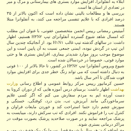
ابتلاء به آنفلوانزا، افزایش موارد بستری های بیمارستانی و مرگ و میر
در تعدادی از استان ها است.
بررسی ها و مطالعات بالینی نشان داده است که اکنون بالاتر از ۳۵
درصد افرادی که با علایم تنفسی مراجعه می کنند، به آنفلوانزا مبتلا
هستند.
آمیتیس رمضانی رییس انجمن متخصصین عفونی، با عنوان این مطلب
که امسال شاهد شیوع گسترده آنفلوآنزای تیپ H۳N۲ هستیم، اظهار
داشت: در سالهای گذشته تیپ غالب H۱N۱ بود. از آنجائیکه چندین سال
این تیپ در گردش نبوده، ایمنی جمعی نسبت به آن پایین است و این
موضوع موجب بروز موارد شدیدتر بیماری، افزایش بستری ها و حتی
موارد فوتی، خصوصاً در خردسالان شده است.
شیوع ویروس آنفلوانزا تیپ H۳N۲ در کشور، تا حالا بالاتر از ۱۰۰ فوتی
به دنبال داشته است که می تواند زنگ خطر جدی برای افزایش موارد
فوت شدگان تا آخر سال باشد.
حسین کرمانپور رییس مرکز روابط عمومی و اطلاع رسانی
وزارت
بهداشت
اظهار داشت: برمبنای درس آموزه هایی که از دوران کرونا به
دست آورده ایم به مردم سفارش می کنم که اگر کسی علایم
سرماخوردگی مانند آبریزش، تب، بدن درد، کوفتگی، خستگی و
سوزش چشم دارد حتما استراحت کند و خوردن مایعات فراوان و
کنترل تب را فراموش نکنند. افرادی که تب سرکش دارند، میبایست به
پزشک مراجعه نمایند و در صورت صلاحدید پزشک بصورت موقت در
مراکز درمانی بستری شوند.
وی اضافه کرد: هر سال با شروع فصل سرما یک پیک خفیف در مهر و