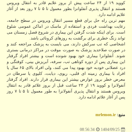
کووید ۱۹ از ۲۴ ساعت پیش از بروز علایم قادر به انتقال ویروس
هستند و انتقال پذیری آنفلوانزا بطور معمول تا ۵ تا ۷ روز بعد از آغاز
علایم ادامه دارد.
مهم ترین راه حل برای قطع مسیر انتقال ویروس در سطح جامعه،
رعایت بهداشت فردی و استفاده از ماسک در اماکن عمومی شلوغ
است. برای اینکه شدت گرفتن این بیماری در شروع فصل زمستان می
تواند زنگ خطری برای برگشت به روزهای کرونائی باشد.
اشخاصی که تب سرکش دارند، می بایست به پزشک مراجعه کنند و
در صورت صلاحدید پزشک به صورت موقت در مراکز درمانی بستری
شوند. آنفلوانزا بیماری خود بهبود شونده است و بیشتر افراد گرفتار
این بیماری پس از دوره کوتاهی تب، سرفه، آبریزش بینی، کوفتگی و
درد عضلانی خودبه خود بهبود پیدا می کنند، ولی افراد بالای ۶۵ سال یا
افراد با بیماری زمینه ای قلبی، ریوی، دیابت، کلیوی یا سرطان در
معرض خطر بروز عوارض بیشتر این بیماری قرار دارند. افراد گرفتار
آنفولانزا و کووید ۱۹ از ۲۴ ساعت قبل از بروز علائم قادر به انتقال
ویروس هستند و انتقال پذیری آنفولانزا به طور معمول تا ۵ تا ۷ روز
پس از آغاز علائم ادامه دارد.
منبع:
mrlemon.ir
1404/09/25
08:56:34