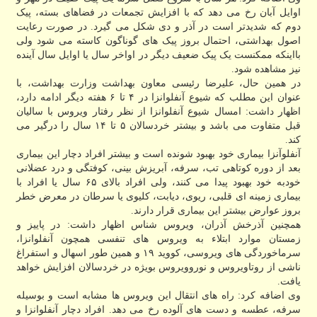
اوایل آبان رخ می دهد که با افزایش تجمعات در فضاهای بسته، پیک
دوم که شدیدتر است در آذر و دی شکل می گیرد. در صورت رعایت
اصول بهداشتی، احتمال بروز پیک های گوناگون کاسته می شود ولی
بااینکه ممکنست یک پیک ضعیف دیگر در اواخر سال یا اوایل سال آینده
نیز مشاهده شود.
در همین حال، علیرضا رئیسی معاون بهداشت وزارت بهداشت، با
عنوان این مطلب که شیوع آنفلوانزا در ۴ تا ۶ هفته دیگر ادامه دارد،
اظهار داشت: امسال شیوع آنفلوانزا از نظر رفتار ویروس با سالیان
قبل متفاوت می باشد و بیشتر خردسالان ۵ تا ۱۴ سال را درگیر می
کند.
آنفلوآنزا بیماری خود بهبود شونده است و بیشتر افراد دچار این بیماری
بعد از دوره کوتاهی تب، سرفه، آبریزش بینی، کوفتگی و درد عضلانی
خودبه خود بهبود پیدا می کنند، ولی افراد بالای ۶۵ سال یا افراد با
بیماری زمینه ای قلبی، ریوی، دیابت، کلیوی یا سرطان در معرض خطر
بروز عوارض بیشتر این بیماری قرار دارند.
همچنین آذرخش آذران، ویروس شناس اظهار داشت: در پاییز و
زمستان موارد ابتلاء به ویروس های تنفسی همچون آنفلوانزا،
سرماخوردگی های ویروسی، کووید ۱۹ و همین طور اسهال و استفراغ
ناشی از روتاویروس و نوروویروس بویژه در خردسالان افزایش خواهد
یافت.
وی اضافه کرد: راه های انتقال این ویروس ها مشابه است و بوسیله
سرفه، عطسه و دست های آلوده رخ می دهد. افراد دچار آنفلوانزا و