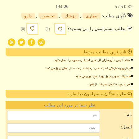
194
/ 5
5.0
تگهای مطلب:
بیماری
,
پزشك
,
تخصص
,
دارو
مطلب مسترلمون را می پسندید؟
(0)
(1)
تازه ترین مطالب مرتبط
انتقاد انجمن داروسازان از تأمین اجتماعی مصوبه را اعمال کنید
بیماریهای خطرناکی که با دندان ارتباط ندارند، اما از دهان بروز می کنند
محصولات بدون مجوز روجا جمع آوری می شود
غنی ترین غذا های سرشار از آهن
نظر بینندگان مسترلمون دراینباره
نظر شما در مورد این مطلب
نام:
ایمیل: