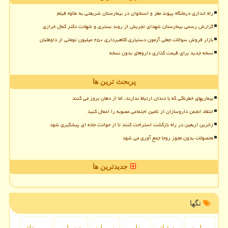
راه اندازی درمانگاه پیوند مغز و استخوان در بیمارستان شریعتی به علاوه فیلم
گزارش رسمی بیمارستان شهدای تجریش از روند بستری و شهادت دکتر کمال خرازی
بازار فروش سوالات جعلی آزمون دستیاری کلاهبرداری ۲۵۰ میلیون تومانی از داوطلبان
نسخه جدید برای قیمت گذاری داروهای بدون نسخه
پربحث ترین ها
بیماریهای خطرناکی که با دندان ارتباط ندارند، اما از دهان بروز می کنند
انتقاد انجمن داروسازان از تأمین اجتماعی مصوبه را اعمال کنید
زائرین اربعین در راه بازگشت استراحت کنند تا از حوادث جاده ای پیشگیری شود
محصولات بدون مجوز روجا جمع آوری می شود
جدیدترین ها
تگها