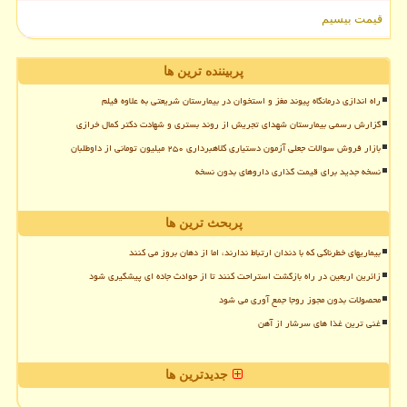
قیمت بیسیم
پربیننده ترین ها
راه اندازی درمانگاه پیوند مغز و استخوان در بیمارستان شریعتی به علاوه فیلم
گزارش رسمی بیمارستان شهدای تجریش از روند بستری و شهادت دکتر کمال خرازی
بازار فروش سوالات جعلی آزمون دستیاری کلاهبرداری ۲۵۰ میلیون تومانی از داوطلبان
نسخه جدید برای قیمت گذاری داروهای بدون نسخه
پربحث ترین ها
بیماریهای خطرناکی که با دندان ارتباط ندارند، اما از دهان بروز می کنند
زائرین اربعین در راه بازگشت استراحت کنند تا از حوادث جاده ای پیشگیری شود
محصولات بدون مجوز روجا جمع آوری می شود
غنی ترین غذا های سرشار از آهن
جدیدترین ها