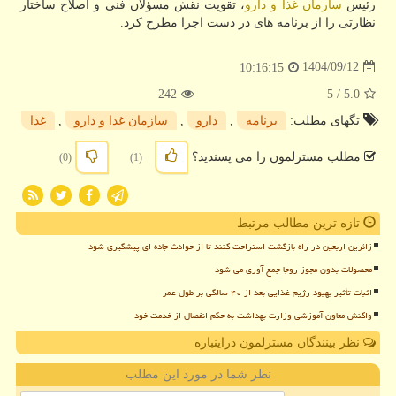
رئیس
سازمان غذا و دارو
، تقویت نقش مسؤلان فنی و اصلاح ساختار
نظارتی را از برنامه های در دست اجرا مطرح کرد.
1404/09/12
10:16:15
242
/ 5
5.0
تگهای مطلب:
برنامه
,
دارو
,
سازمان غذا و دارو
,
غذا
مطلب مسترلمون را می پسندید؟
(0)
(1)
تازه ترین مطالب مرتبط
زائرین اربعین در راه بازگشت استراحت کنند تا از حوادث جاده ای پیشگیری شود
محصولات بدون مجوز روجا جمع آوری می شود
اثبات تأثیر بهبود رژیم غذایی بعد از ۴۰ سالگی بر طول عمر
واکنش معاون آموزشی وزارت بهداشت به حکم انفصال از خدمت خود
نظر بینندگان مسترلمون دراینباره
نظر شما در مورد این مطلب