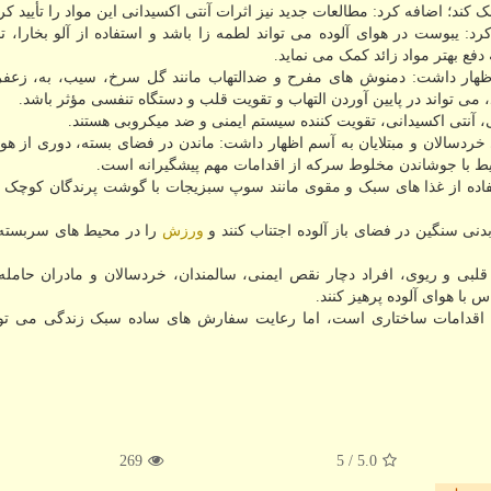
کند؛ اضافه کرد: مطالعات جدید نیز اثرات آنتی اکسیدانی این مواد را تأیید ک
یبوست در هوای آلوده می تواند لطمه زا باشد و استفاده از آلو بخارا، تم
فع بهتر مواد زائد کمک می نماید.
 اظهار داشت: دمنوش های مفرح و ضدالتهاب مانند گل سرخ، سیب، به، زعفر
د، می تواند در پایین آوردن التهاب و تقویت قلب و دستگاه تنفسی مؤثر باشد.
ی، آنتی اکسیدانی، تقویت کننده سیستم ایمنی و ضد میکروبی هستند.
سالان و مبتلایان به آسم اظهار داشت: ماندن در فضای بسته، دوری از هوا
 با جوشاندن مخلوط سرکه از اقدامات مهم پیشگیرانه است.
اده از غذا های سبک و مقوی مانند سوپ سبزیجات با گوشت پرندگان کوچک 
بدنی سنگین در فضای باز آلوده اجتناب کنند و
ورزش
را در محیط های سربسته و
بی و ریوی، افراد دچار نقص ایمنی، سالمندان، خردسالان و مادران حامله ب
 با هوای آلوده پرهیز کنند.
زمند اقدامات ساختاری است، اما رعایت سفارش های ساده سبک زندگی می تو
269
/ 5
5.0