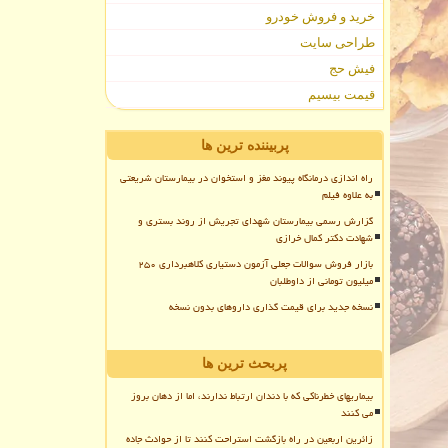
خرید و فروش خودرو
طراحی سایت
فیش حج
قیمت بیسیم
پربیننده ترین ها
راه اندازی درمانگاه پیوند مغز و استخوان در بیمارستان شریعتی
به علاوه فیلم
گزارش رسمی بیمارستان شهدای تجریش از روند بستری و
شهادت دکتر کمال خرازی
بازار فروش سوالات جعلی آزمون دستیاری کلاهبرداری ۲۵۰
میلیون تومانی از داوطلبان
نسخه جدید برای قیمت گذاری داروهای بدون نسخه
پربحث ترین ها
بیماریهای خطرناکی که با دندان ارتباط ندارند، اما از دهان بروز
می کنند
زائرین اربعین در راه بازگشت استراحت کنند تا از حوادث جاده