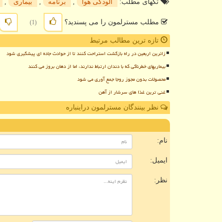
تگهای مطلب:
آلودگی هوا
,
برنامه
,
بیماری
,
مطلب مسترلمون را می پسندید؟
(1)
تازه ترین مطالب مرتبط
زائرین اربعین در راه بازگشت استراحت کنند تا از حوادث جاده ای پیشگیری شود
بیماریهای خطرناکی که با دندان ارتباط ندارند، اما از دهان بروز می کنند
محصولات بدون مجوز روجا جمع آوری می شود
غنی ترین غذا های سرشار از آهن
نظر بینندگان مسترلمون دراینباره
ن
نام:
ایمیل:
نظر: