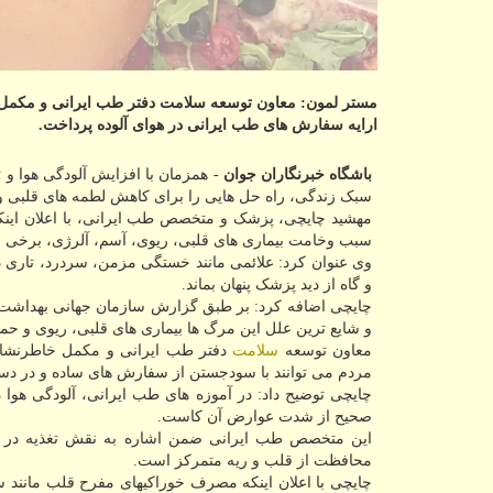
مستر لمون: معاون توسعه سلامت دفتر طب ایرانی و مکمل و
ارایه سفارش های طب ایرانی در هوای آلوده پرداخت.
باشگاه خبرنگاران جوان
- همزمان با افزایش آلودگی هوا و ت
سبک زندگی، راه حل هایی را برای کاهش لطمه های قلبی و 
مهشید چایچی، پزشک و متخصص طب ایرانی، با اعلان اینک
سبب وخامت بیماری های قلبی، ریوی، آسم، آلرژی، برخی س
وی عنوان کرد: علائمی مانند خستگی مزمن، سردرد، تاری دید
و گاه از دید پزشک پنهان بماند.
چایچی اضافه کرد: بر طبق گزارش سازمان جهانی بهداشت، سال
و شایع ترین علل این مرگ ها بیماری های قلبی، ریوی و ح
معاون توسعه
سلامت
دفتر طب ایرانی و مکمل خاطرنشان 
مردم می توانند با سودجستن از سفارش های ساده و در دسترس
چایچی توضیح داد: در آموزه های طب ایرانی، آلودگی هوا 
صحیح از شدت عوارض آن کاست.
این متخصص طب ایرانی ضمن اشاره به نقش تغذیه در شر
محافظت از قلب و ریه متمرکز است.
چایچی با اعلان اینکه مصرف خوراکیهای مفرح قلب مانند سیب