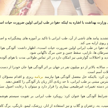
زارت بهداشت با اشاره به اینکه «هوا در طب ایرانی اولین ضرورت حیات اس
شدید پیامد های ناشی از آن، طب ایرانی با تاکید بر آموزه های پیشگیرانه و اص
ریوی ارایه می کند.
ه «هوا در طب ایرانی اولین ضرورت حیات است»، اظهار داشت: آلودگی هوا م
رطان ها، نازایی، سقط جنین و حتی مرگ ناگهانی شود.
 و اختلالات گوارشی نیز امکان دارد در اثر تماس طولانی مدت با هوای آلوده 
انه بالاتر از دو میلیون نفر در جهان بر اثر آلودگی هوا جان خودرا از دست
ملات آسم است.
کرد: بااینکه حل معضل آلودگی هوا نیازمند
برنامه
ریزی و اقدام مسؤلان ا
 مبتنی بر طب ایرانی، تا حد زیادی آثار زیان بار آلودگی را کاهش دهند.
در دسته تغییرات غیرطبیعی بیماری زا قرار دارد و میتوان با رعایت اصول س
ایط آلودگی هوا عنوان کرد: رویکرد طب ایرانی بر تقویت سیستم هوشمن
، به، زعفران و گلاب و نیز استفاده از انار، زرشک، لیمو، نارنگی، برگ کاه