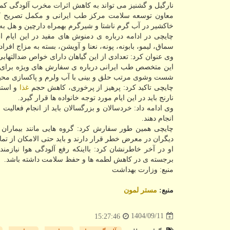
نارگیل و گشنیز می تواند به کاهش اثرات مخرب آلودگی کمک 
معاون توسعه سلامت مرکز طب ایرانی و مکمل تصریح کرد: 
خاکشیر در آب گرم ناشتا و شیرگرم بهمراه دارچین و هل به د
چایچی در ادامه درباره ی دمنوش های مفید در این ایام
سماق، لیمو، بابونه، پونه، نعنا و آویشن، بسته به مزاج افرا
وی عنوان کرد: تعدادی از این گیاهان دارای خواص ضدالتهاب
این متخصص طب ایرانی درباره ی سفارش های ویژه برای خرد
شست وشوی مرتب حلق و بینی با آب ولرم و پاکسازی محیط
چایچی تاکید کرد: پرهیز از پرخوری، کاهش حجم
غذا
و استف
نارنج باید در این ایام مورد توجه خانواده ها قرار گیرد.
وی ادامه داد: خردسالان و بزرگسالان باید از انجام فعالیت 
انجام دهند.
چایچی همین طور سفارش کرد: گروه هایی مانند بیماران قل
دیگران در معرض خطر قرار دارند و باید حتی الامکان از تماس
او در آخر خاطرنشان کرد: بااینکه رفع آلودگی هوا نیا
برجسته ی در کاهش لطمه ها و حفظ سلامت داشته باشد.
منبع: وزارت بهداشت
منبع:
مستر لمون
1404/09/11
15:27:46