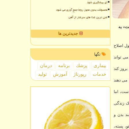
ای پیشگیری شود
محصولات بدون مجوز روجا جمع آوری می شود
غنی ترین غذا های سرشار از آهن
ت» به
جدیدترین ها
ول اصلاح
تگها
ی تواند
بیماری
پزشك
برنامه
درمان
بروز کند
خدمات
رپورتاژ
آموزش
تولید
 می دهند
ست، اما
بک زندگی
د بدن و
و، پسته،