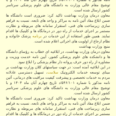
توشیح مقام عالی وزارت به دانشگاه های علوم پزشکی سرتاسر
کشور ارسال شده است.
معاون درمان وزارت بهداشت تاکید کرد: ضروری است دانشگاه ها
ضمن ابلاغ مفاد آئین نامه به مراکز و واحد های تابعه، نسبت به فراهم
سازی زیرساخت های فنی، استقرار سامانه های مربوطه و نظارت
مستمر بر اجرای خدمات از راه دور در درمانگاه ها و کلینیک ها اقدام
نمایند. همین طور استفاده از این خدمات در
برنامه
پزشک خانواده و
نظام ارجاع از اولویت های اجرائی اعلام شده است.
منبع: وزارت بهداشت
معاون درمان وزارت بهداشت، در ابلاغیه ای خطاب به رؤسای دانشگاه
ها و دانشکده های علوم پزشکی کشور، آیین نامه خدمت ویزیت و
مشاوره از راه دور حرف پروانه دار نظام پزشکی را ابلاغ نمود.
در این ابلاغیه آمده است: در جهت سیاستهای کلان وزارت بهداشت بر
مبنای توسعه خدمات الکترونیک
سلامت
، تسهیل دسترسی عادلانه
مردم به خدمات تخصصی و پیشرفت کیفیت مراقبت های درمانی، آئین
نامه مذکور با شماره ۵۴۶/۱۰۱/د تاریخ چهارم آبان ماه ۱۴۰۴ و با
توشیح مقام عالی وزارت به دانشگاه های علوم پزشکی سرتاسر
کشور ارسال شده است.
معاون درمان وزارت بهداشت تاکید کرد: ضروری است دانشگاه ها
ضمن ابلاغ مفاد آئین نامه به مراکز و واحد های تابعه، نسبت به فراهم
سازی زیرساخت های فنی، استقرار سامانه های مربوطه و نظارت
مستمر بر اجرای خدمات از راه دور در درمانگاه ها و کلینیک ها اقدام