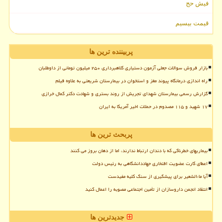
فیش حج
قیمت بیسیم
پربیننده ترین ها
بازار فروش سوالات جعلی آزمون دستیاری کلاهبرداری ۲۵۰ میلیون تومانی از داوطلبان
راه اندازی درمانگاه پیوند مغز و استخوان در بیمارستان شریعتی به علاوه فیلم
گزارش رسمی بیمارستان شهدای تجریش از روند بستری و شهادت دکتر کمال خرازی
۱۷ شهید و ۱۱۵ مصدوم در حملات اخیر آمریکا به ایران
پربحث ترین ها
بیماریهای خطرناکی که با دندان ارتباط ندارند، اما از دهان بروز می کنند
اعطای کارت عضویت افتخاری جهاددانشگاهی به رئیس دولت
آیا ماءالشعیر برای پیشگیری از سنگ کلیه مفیدست
انتقاد انجمن داروسازان از تأمین اجتماعی مصوبه را اعمال کنید
جدیدترین ها