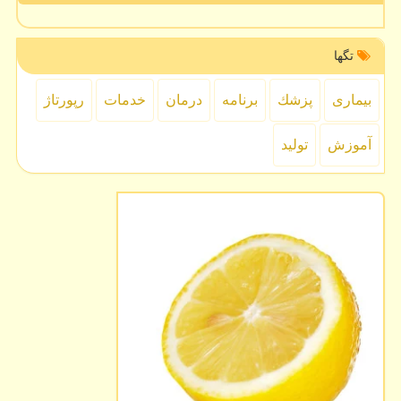
تگها
بیماری
پزشك
برنامه
درمان
خدمات
رپورتاژ
آموزش
تولید