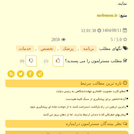
نمایند.
منبع:
mrlemon.ir
1404/08/11
12:01:38
2858
/ 5
5.0
تگهای مطلب:
برنامه
,
پزشك
,
تخصص
,
خدمات
مطلب مسترلمون را می پسندید؟
(0)
(1)
تازه ترین مطالب مرتبط
اعطای کارت عضویت افتخاری جهاددانشگاهی به رئیس دولت
آیا ماءالشعیر برای پیشگیری از سنگ کلیه مفیدست
زائرین اربعین در راه بازگشت استراحت کنند تا از حوادث جاده ای پیشگیری شود
بیماریهای خطرناکی که با دندان ارتباط ندارند، اما از دهان بروز می کنند
نظر بینندگان مسترلمون دراینباره