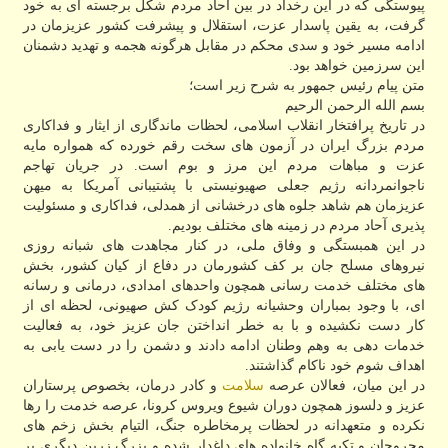
پیوستگی که در این رخداد در بین آحاد مردم شکل برجسته ای به خود
گرفت، به یقین پاسدار عزت، استقلال و پیشرفت کشور عزیزمان در
ادامه مسیر خود و سدی محکم در مقابل هرگونه هجمه و تهدید دشمنان
این سرزمین خواهد بود.
متن پیام رئیس جمهور به شرح زیر است؛
بسم الله الرحمن الرحیم
در تاریخ پرافتخار انقلاب اسلامی، لحظات ماندگاری از ایثار و فداکاری
مردم بزرگ ایران در آزمون های سخت رقم خورده که همواره مایه
عزت و مباهات مردم این مرز و بوم است. در جریان تهاجم
ناجوانمردانه رژیم جعلی صهیونیستی با پشتیبانی آمریکا به میهن
عزیزمان هم شاهد جلوه های درخشانی از همدلی، فداکاری و مسئولیت
پذیری آحاد مردم در زمینه های مختلف بودیم.
در این همبستگی و وفاق ملی، در کنار مجاهدت های شبانه روزی
نیروهای مسلح جان بر کف کشورمان در دفاع از کیان کشور، بخش
های مختلف خدمت رسانی همچون واحدهای امدادی، درمانی و رسانه
ای، با وجود بمباران وحشیانه رژیم کودک کش صهیونی، لحظه ای از
کار دست نکشیده و با به خطر انداختن جان عزیز خود، به فعالیت
خدمات دهی به وهم وطنان ادامه دادند و دشمن را در دست یابی به
اهداف شوم خود ناکام گذاشتند.
در این میان، فعالان عرصه
سلامت
و کادر درمان، بخصوص پرستاران
عزیز و دلسوز همچون دوران شیوع ویروس کرونا، عرصه خدمت را رها
نکرده و متعهدانه در لحظات پرمخاطره جنگ، التیام بخش زخم های
مجروحان و تکیه گاه خانواده های داغدار شده و بزرگ زرین دیگری بر