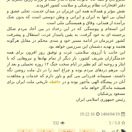
دفتر افتخارات نظام پزشکی و سلامت کشور افزودند.
نقش مؤثر و همدلانه همه این عزیزان در میدان خدمت، تجلی عشق و
ایمان بی انتها به ایران و ایرانی و وطن دوستی است که بدون شک
برآمده از همدلی، وفاق و همبستگی ملی است.
این انسجام و پیوستگی که در این رخداد در بین آحاد مردم شکل
برجسته ای به خود گرفت، به یقین پاسدار عزت، استقلال و پیشرفت
کشور عزیزمان در ادامه مسیر خود و سدی محکم در مقابل هرگونه
هجمه و تهدید دشمنان این سرزمین خواهد بود.
این جانب با آرزوی سلامتی، عزت و توفیق روز افزون برای همه
خدمتگزاران شریف کشور، بار دیگر از تمام نهادها و نیروهایی که با
ایثار و روحیه ای کم نظیر در ایام سخت جنگ ۱۲ روزه تحمیلی و بعد از
آن، مرهم دردهای مردم بوده و چراغ امید را در دل ملت روشن نگه
داشتند، صمیمانه قدردانی می کنم و باور دارم که خدمات و مجاهدت
آنان در پیشگاه الهی مأجور بوده و در
حافظه
تاریخی ملت ایران برای
همیشه ماندگار خواهد ماند.
مسعود پزشکیان
رئیس جمهوری اسلامی ایران
1404/04/19
19:22:16
332
/ 5
5.0
تگهای مطلب:
پزشك
,
حافظه
,
خدمات
,
درمان