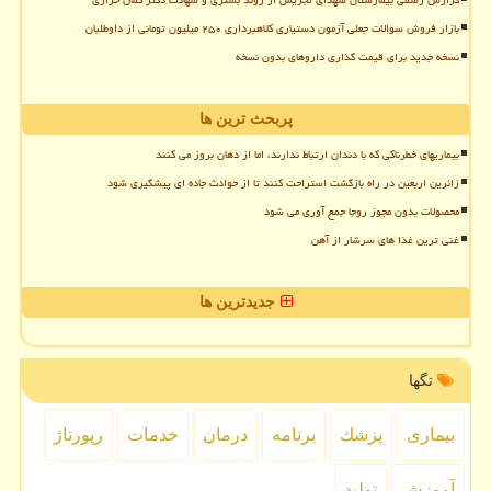
گزارش رسمی بیمارستان شهدای تجریش از روند بستری و شهادت دکتر کمال خرازی
بازار فروش سوالات جعلی آزمون دستیاری کلاهبرداری ۲۵۰ میلیون تومانی از داوطلبان
نسخه جدید برای قیمت گذاری داروهای بدون نسخه
پربحث ترین ها
بیماریهای خطرناکی که با دندان ارتباط ندارند، اما از دهان بروز می کنند
زائرین اربعین در راه بازگشت استراحت کنند تا از حوادث جاده ای پیشگیری شود
محصولات بدون مجوز روجا جمع آوری می شود
غنی ترین غذا های سرشار از آهن
جدیدترین ها
تگها
بیماری
پزشك
برنامه
درمان
خدمات
رپورتاژ
آموزش
تولید