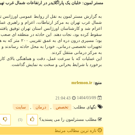
مستر لمون: خلبان یک پاراگلایدر در ارتفاعات شمال غرب ت
شمال غرب تهران به مرکز ارتباطات، اعزام و راهبری عملی
اعزام شد و کارشناسان اورژانس استان تهران توفیق یافتند 
بود؛ مسیری درون 
تجهیزات تخصصی درمانی، خودرا به محل حادثه رساندند و ب
به مرکز درمانی منتقل کردند.
این عملیات که با سرعت عمل، دقت و هماهنگی بالای کارشن
برخورد با شرایط بحرانی و سخت به نمایش گذاشت.
منبع:
mrlemon.ir
1404/03/09
21:04:43
تگهای مطلب:
تخصص
,
درمان
,
سایت
مطلب مسترلمون را می پسندید؟
(1)
تازه ترین مطالب مرتبط