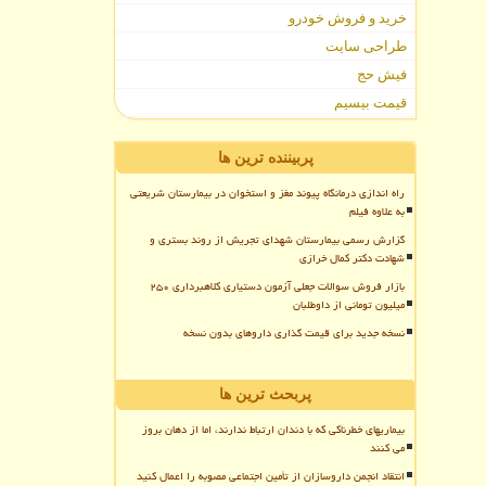
خرید و فروش خودرو
طراحی سایت
فیش حج
قیمت بیسیم
پربیننده ترین ها
راه اندازی درمانگاه پیوند مغز و استخوان در بیمارستان شریعتی
به علاوه فیلم
گزارش رسمی بیمارستان شهدای تجریش از روند بستری و
شهادت دکتر کمال خرازی
بازار فروش سوالات جعلی آزمون دستیاری کلاهبرداری ۲۵۰
میلیون تومانی از داوطلبان
نسخه جدید برای قیمت گذاری داروهای بدون نسخه
پربحث ترین ها
بیماریهای خطرناکی که با دندان ارتباط ندارند، اما از دهان بروز
می کنند
انتقاد انجمن داروسازان از تأمین اجتماعی مصوبه را اعمال کنید