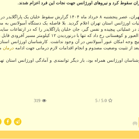
هران سقوط کرد و نیروهای اورژانس جهت نجات این فرد اعزام شدند.
به گزارش مستر لمون به نقل از روابط عمومی اورژانس تهران، عصر پنجشنبه ۸ خرداد ماه ۱۴۰۴ گزارش سقوط خلبان ی
ات اورژانس استان تهران اعلام گردید. بلا فاصله یک دستگاه آمبولانس به م
در عملیاتی پیچیده و نفس گیر، جان خلبان پاراگلایدر را که در ارتفاعات سای
سقوط کرده بود، نجات دهند. این حادثه در منطقه ای صعب العبور و کوهستانی رخ داد که تنها با درنوردیدن ۱۲
دره ای به عمق تقریبی ۲۰۰ متر که به هیچ وجه امکان عبور آمبولانس در آن وجود نداشت. کارشناسان اورژانس است
عد از تثبیت وضعیت مصدوم و انجام اقدامات لازم درمانی جهت ادامه
درمان
مص
اسان اورژانس همراه بود، بار دیگر توانمندی و آمادگی اورژانس استان تهر
319
/ 5
5.0
(0)