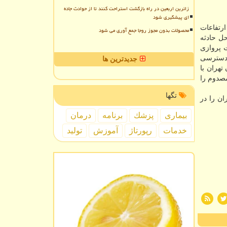
زائرین اربعین در راه بازگشت استراحت کنند تا از حوادث جاده
ای پیشگیری شود
ک پاراگلایدر در ارتفاعات
محصولات بدون مجوز روجا جمع آوری می شود
حل حادثه
ت پروازی
 کیلومتر مسیر آفرودی قابل دسترسی
جدیدترین ها
ان تهران با
دوم را
تگها
ان را در
بیماری
پزشك
برنامه
درمان
خدمات
رپورتاژ
آموزش
تولید