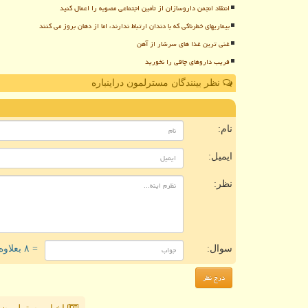
انتقاد انجمن داروسازان از تأمین اجتماعی مصوبه را اعمال کنید
بیماریهای خطرناکی که با دندان ارتباط ندارند، اما از دهان بروز می کنند
غنی ترین غذا های سرشار از آهن
فریب داروهای چاقی را نخورید
نظر بینندگان مسترلمون دراینباره
ن
نام:
ایمیل:
نظر:
سوال:
= ۸ بعلاوه ۵