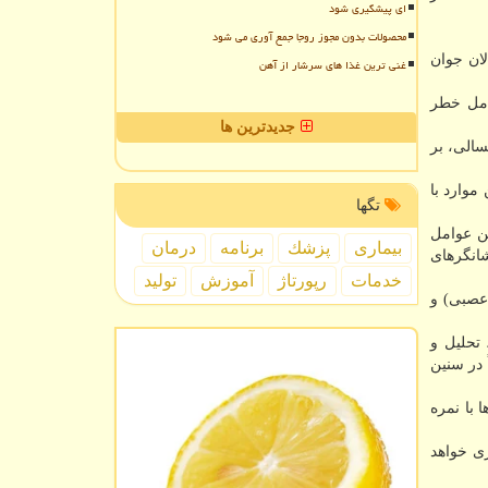
ای پیشگیری شود
محصولات بدون مجوز روجا جمع آوری می شود
ان جوان
غنی ترین غذا های سرشار از آهن
وامل خطر
جدیدترین ها
سالی، بر
موارد با
تگها
ن عوامل
بیماری
پزشك
برنامه
درمان
شانگرهای
خدمات
رپورتاژ
آموزش
تولید
وق، ATN (آمیلوئید، تائو، تخریب عصبی) و
تحلیل و
ان را در سنین ۲۴ تا ۳۴ سالگی و مجدداً در سنین
ا با نمره
ی در سنین ۳۴ تا ۴۴ سال عملکرد بدتری خواهد