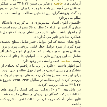
آزمایش های
حافظه
و تفکر بین سنین ۲۴ تا ۴۴ سال عملکرد بدتری داشتند.
محققان می گویند این یافته ها زمینه را برای تشخیص سریع 
به گفته پژوهشگران، این نخستین مطالعه ای است که به 
سالم می پردازد.
«آلیسون آیلو»، استاد اپیدمیولوژی در مرکز پیری دانشگاه
بیماری آلزایمر بر افراد ۵۰ سال به بالا متمرکز بوده است.»
آیلو اظهار داشت: «این نتایج جدید نشان میدهد که عوامل
عملکرد شناختی تأثیر می گذارند.»
نتایج نشان میدهد که این عوامل خطر شامل سطح تحصیلا
بهره گیری از نمره عوامل خطر قلبی عروقی، پیری و بروز زوال عقل (CAIDE) اندازه
محققان همین طور دریافتند که تعدادی از عوامل خطر آلزایمر در افراد ۴۰ ساله یا کمتر وج
شامل سطوح پروتئین هایی مانند آمیلوئید بتا و تائو است که 
زیستی
سلامت
قلب و ایمنی هم وجود دارد.
نشانگرهای زیستی ایمنی- در افراد چهل ساله و حتی زودتر و
برای این مطالعه، پژوهشگران داده های دو موج از یک مط
۳۴ تا ۴۴ سالگی بررسی کردند.
در اوایل دهه ۲۰ و ۳۰ زندگی، شرکت کنندگا
CAIDE شرکت کنندگان در نزدیکی میانسالی مقایسه شد.
داشت.