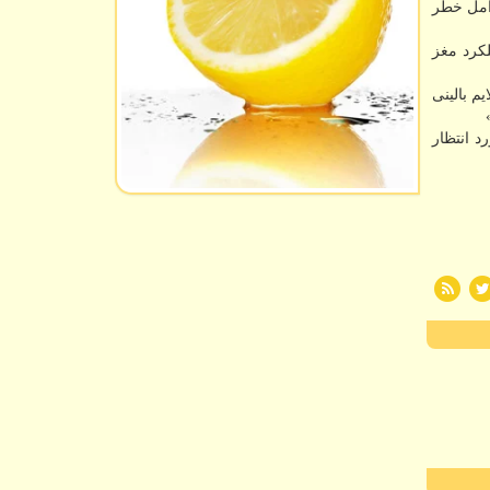
با عوامل خطر
بررسی کردند و دریافتند که نمره ترکیبی آمیلوئید/تائو به نام ATN با عملکرد مغز
م بالینی
د انتظار