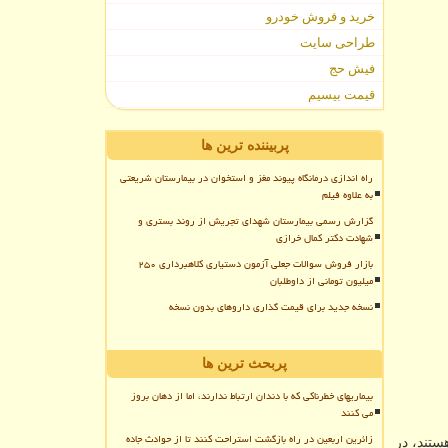
خرید و فروش خودرو
طراحی سایت
فیش حج
قیمت بیسیم
پربیننده ترین ها
راه اندازی درمانگاه پیوند مغز و استخوان در بیمارستان شریعتی
به علاوه فیلم
گزارش رسمی بیمارستان شهدای تجریش از روند بستری و
شهادت دکتر کمال خرازی
بازار فروش سوالات جعلی آزمون دستیاری کلاهبرداری ۲۵۰
میلیون تومانی از داوطلبان
نسخه جدید برای قیمت گذاری داروهای بدون نسخه
پربحث ترین ها
بیماریهای خطرناکی که با دندان ارتباط ندارند، اما از دهان بروز
می کنند
زائرین اربعین در راه بازگشت استراحت کنند تا از حوادث جاده
تند، در