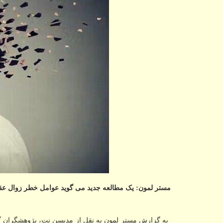
مستر لمون: یک مطالعه جدید می گوید عوامل خطر زوال عقل می تواند از ابتدای دهه 20
به گزارش مستر لمون به نقل از مدیسن نت، پژوهشگران گز