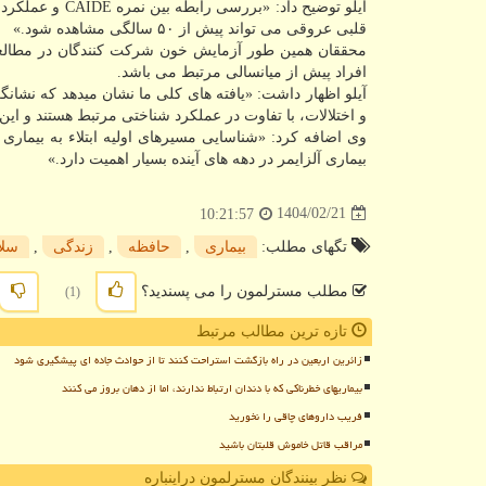
آیلو توضیح داد:
قلبی عروقی می تواند پیش از ۵۰ سالگی مشاهده شود.»
افراد پیش از میانسالی مرتبط می باشد.
آیلو اظهار داشت: «یافته های کلی ما نشان میدهد که نشانگره
و اختلالات، با تفاوت در عملکرد شناختی مرتبط هستند و ا
وی اضافه کرد: «شناسایی مسیرهای اولیه ابتلاء به بیماری
بیماری آلزایمر در دهه های آینده بسیار اهمیت دارد.»
1404/02/21
10:21:57
تگهای مطلب:
بیماری
,
حافظه
,
زندگی
,
سلا
مطلب مسترلمون را می پسندید؟
(1)
تازه ترین مطالب مرتبط
زائرین اربعین در راه بازگشت استراحت کنند تا از حوادث جاده ای پیشگیری شود
بیماریهای خطرناکی که با دندان ارتباط ندارند، اما از دهان بروز می کنند
فریب داروهای چاقی را نخورید
مراقب قاتل خاموش قلبتان باشید
نظر بینندگان مسترلمون دراینباره