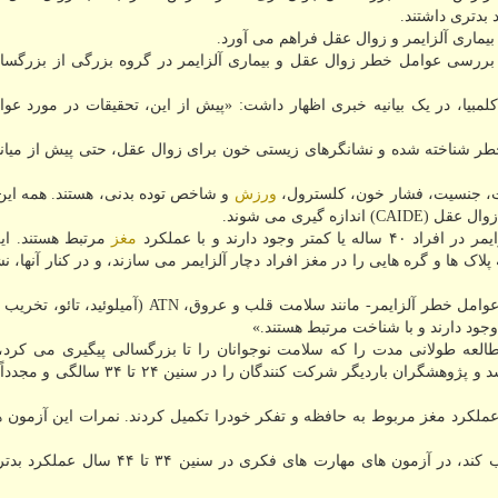
بیماری آلزایمر و زوال عقل فراهم می آورد.
بررسی عوامل خطر زوال عقل و بیماری آلزایمر در گروه بزرگی از بزرگسال
 کلمبیا، در یک بیانیه خبری اظهار داشت: «پیش از این، تحقیقات در مورد ع
 خطر شناخته شده و نشانگرهای زیستی خون برای زوال عقل، حتی پیش از میان
ت، جنسیت، فشار خون، کلسترول،
ورزش
و شاخص توده بدنی، هستند. همه این 
 گیری می شوند.
ود دارند و با عملکرد
مغز
مرتبط هستند. ای
پلاک ها و گره هایی را در مغز افراد دچار آلزایمر می سازند، و در کنار آنها، ن
آیلو اظهار داشت: «علاوه بر این، ما دریافتیم که تعدادی از عوامل خطر آلزایمر- مانند سلامت قلب و عر
جود دارند و با شناخت مرتبط هستند.»
العه طولانی مدت را که سلامت نوجوانان را تا بزرگسالی پیگیری می کرد، 
بررسی کردند. این مطالعه در سالیان ۱۹۹۴-۱۹۹۵ شروع شد و پژوهشگران باردیگر شرکت کنندگ
ن آزمون های عملکرد مغز مربوط به حافظه و تفکر خودرا تکمیل کردند. نمرات این آزمون ه
نتایج نشان داد که هرچه فرد در CAIDE نمره بالاتری کسب کند، در آزمون های مهارت های فکر