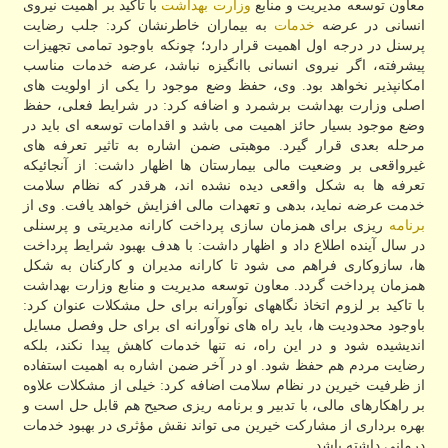
معاون توسعه مدیریت و منابع
وزارت بهداشت
با تاکید بر اهمیت نیروی
انسانی در عرضه
خدمات
به بیماران خاطرنشان کرد: جلب رضایت
پرسنل در درجه اول اهمیت قرار دارد؛ چونکه باوجود تمامی تجهیزات
پیشرفته، اگر نیروی انسانی باانگیزه نباشد، عرضه خدمات مناسب
امکانپذیر نخواهد بود. وی، حفظ وضع موجود را یکی از اولویت های
اصلی وزارت بهداشت برشمرد و اضافه کرد: در شرایط فعلی، حفظ
وضع موجود بسیار حائز اهمیت می باشد و اقدامات توسعه ای باید در
مرحله بعدی قرار گیرد. موهبتی ضمن اشاره به تاثیر تعرفه های
غیرواقعی بر وضعیت مالی بیمارستان ها اظهار داشت: از آنجائیکه
تعرفه ها به شکل واقعی دیده نشده اند، هرقدر که نظام سلامت
خدمت عرضه نماید، بدهی و تعهدات مالی افزایش خواهد یافت. وی از
برنامه
ریزی برای همزمان سازی پرداخت کارانه مدیریتی و پرسنلی
در سال آینده اطلاع داد و اظهار داشت: با هدف بهبود شرایط پرداخت
ها، سازوکاری فراهم می شود تا کارانه مدیران و کارکنان به شکل
همزمان پرداخت گردد. معاون توسعه مدیریت و منابع وزارت بهداشت
با تاکید بر لزوم اتخاذ نگاههای نوآورانه برای حل مشکلات عنوان کرد:
باوجود محدودیت ها، باید راه های نوآورانه ای برای حل وفصل مسایل
اندیشیده شود و در این راه، نه تنها خدمات کاهش پیدا نکند، بلکه
رضایت مردم هم حفظ شود. او در آخر ضمن اشاره به اهمیت استفاده
از ظرفیت خیرین در نظام سلامت اضافه کرد: خیلی از مشکلات علاوه
بر راهکارهای مالی، با تدبیر و برنامه ریزی صحیح هم قابل حل است و
بهره برداری از مشارکت خیرین می تواند نقش مؤثری در بهبود خدمات
درمانی داشته باشد.