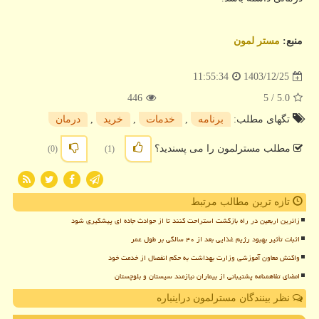
منبع:
مستر لمون
1403/12/25
11:55:34
446
/ 5
5.0
تگهای مطلب:
برنامه
,
خدمات
,
خرید
,
درمان
مطلب مسترلمون را می پسندید؟
(0)
(1)
تازه ترین مطالب مرتبط
زائرین اربعین در راه بازگشت استراحت کنند تا از حوادث جاده ای پیشگیری شود
اثبات تأثیر بهبود رژیم غذایی بعد از ۴۰ سالگی بر طول عمر
واکنش معاون آموزشی وزارت بهداشت به حکم انفصال از خدمت خود
امضای تفاهمنامه پشتیبانی از بیماران نیازمند سیستان و بلوچستان
نظر بینندگان مسترلمون دراینباره