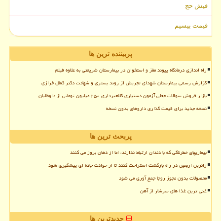
فیش حج
قیمت بیسیم
پربیننده ترین ها
راه اندازی درمانگاه پیوند مغز و استخوان در بیمارستان شریعتی به علاوه فیلم
گزارش رسمی بیمارستان شهدای تجریش از روند بستری و شهادت دکتر کمال خرازی
بازار فروش سوالات جعلی آزمون دستیاری کلاهبرداری ۲۵۰ میلیون تومانی از داوطلبان
نسخه جدید برای قیمت گذاری داروهای بدون نسخه
پربحث ترین ها
بیماریهای خطرناکی که با دندان ارتباط ندارند، اما از دهان بروز می کنند
زائرین اربعین در راه بازگشت استراحت کنند تا از حوادث جاده ای پیشگیری شود
محصولات بدون مجوز روجا جمع آوری می شود
غنی ترین غذا های سرشار از آهن
جدیدترین ها