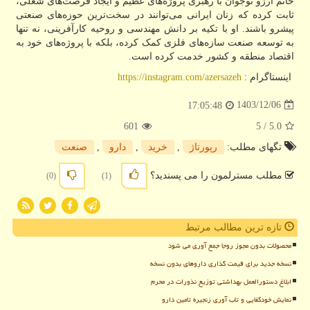
خانم آرزو نوجوان با رهبری پروژه‌های عظیم و ایجاد فرصت‌های شغلی،
ثابت کرده که زنان ایرانی می‌توانند در سخت‌ترین حوزه‌های صنعتی
پیشرو باشند. او با تکیه بر دانش مهندسی و روحیه کارآفرینی، نه تنها
به توسعه صنعت سازه‌های فلزی کمک کرده، بلکه با پروژه‌های خود به
اقتصاد منطقه و کشور خدمت کرده است.
اینستاگرام :
https://instagram.com/azersazeh
1403/12/06
17:05:48
601
/ 5
5.0
تگهای مطلب:
رپورتاژ
,
خرید
,
دارو
,
صنعت
مطلب مسترلمون را می پسندید؟
(0)
(1)
تازه ترین مطالب مرتبط
محصولات بدون مجوز روجا جمع آوری می شود
نسخه جدید برای قیمت گذاری داروهای بدون نسخه
ابلاغ دستورالعمل بهداشتی توزیع نذورات در محرم
نمایش خودکفایی و تاب آوری زنجیره تامین دارو