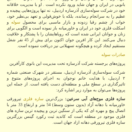
بانویی در ایران و جهان شاید ورود نکرده است . او با مدیریت خلاقانه
خود در شرکت سوله‌سازی آذرسازه اردبیل، نه تنها پروژه‌هایی پیچیده و
عظیم را به سرانجام رسانده، بلکه با خوش‌قولی و تعهد بی‌نظیر خود،
خواب از چشم رقبا زدوده و بازار ماسبی برای محصول
سوله
و
اسکلت فلزی خود در ایران و خاورمیانه باز نموده است و الگویی برای
زنان و جوانان ایرانی شده است که رویاهایشان را با پشتکار و خلاقیت
دنبال می‌کنند. این کار افرین جوان اکنون برای بیش از 45 نفر شغل
مستقیم ایجاد کرده و هیچگونه تسهیلاتی نیز دریافت ننموده است.
صادرات سوله
پروژه‌های برجسته شرکت آذرسازه تحت مدیریت این بانوی کارآفرین
شرکت سوله‌سازی آذرسازه اردبیل، مستقر در شهرک صنعتی شماره
۲ اردبیل، با هدایت خانم نوجوان به اجرای پروژه‌های متنوع و
تاثیرگذاری در سطح ملی و منطقه‌ای دست یافته است. از جمله این
پروژه‌ها می‌توان به موارد زیر اشاره کرد:
سازه فلزی موج‌های آبی سرعین:
بزرگ‌ترین
سازه فلزی
تیرورقی
خاورمیانه با دهانه آزاد (بدون ستون وسط) 54 متر و ارتفاع 33 متر با
اتصال پیچ و مهره ای که یکی از سنگین ترین و پیچیده ترین سازه های
فلزی موجود در منطقه است که کاندید ثبت رکورد گینس بزرگترین
سازه فلزی تیرورقی دهانه ازاد جهان است.