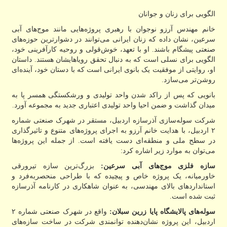
الگویی برای زنان و جوانان
خانم مهندس آرزو نوجوان با رهبری پروژه‌هایی مانند موج‌های آبی
سرعین، نشان داده که زنان ایرانی می‌توانند در دشوارترین حوزه‌های
صنعتی پیشگام باشند. او با تعهد، خوش‌قولی و روحیه کارآفرینی خود،
الگویی برای نسلی است که به دنبال تحقق رویاهایشان هستند. داستان
او، روایتی از موفقیت یک بانوی ایرانی است که با دستان خود، آینده‌ای
روشن‌تر می‌سازد.
بانویی که پس از راکد شدن واحد تولیدی و ورشکستگی همسر پا به
میدان گذاشت و ضمن احیا واحد تولیدی اعتباری جدید به مجموعه آورد.
شرکت سوله‌سازی آذرسازه اردبیل، مستقر در شهرک صنعتی شماره
۲ اردبیل، با هدایت خانم آرزو به اجرای پروژه‌های متنوع و تاثیرگذاری
در سطح ملی و منطقه‌ای دست یافته است. از جمله این پروژه‌ها
می‌توان به موارد زیر اشاره کرد:
سازه فلزی موج‌های آبی سرعین:
بزرگ‌ترین سازه تیرورقی
خاورمیانه، یک پروژه خاص و پیچیده که با طراحی منحصربه‌فرد و
استانداردهای بالای مهندسی، به عنوان شاهکاری در کارنامه آذرسازه
ثبت شده است.
سوله‌های پالایشگاه پایا زرین سبلان:
واقع در شهرک صنعتی شماره ۲
اردبیل، این پروژه نشان‌دهنده توانمندی شرکت در ساخت سازه‌های