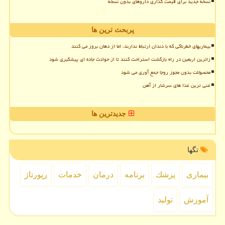
نسخه جدید برای قیمت گذاری داروهای بدون نسخه
پربحث ترین ها
بیماریهای خطرناکی که با دندان ارتباط ندارند، اما از دهان بروز می کنند
زائرین اربعین در راه بازگشت استراحت کنند تا از حوادث جاده ای پیشگیری شود
محصولات بدون مجوز روجا جمع آوری می شود
غنی ترین غذا های سرشار از آهن
جدیدترین ها
تگها
بیماری
پزشك
برنامه
درمان
خدمات
رپورتاژ
آموزش
تولید