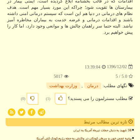
اقدامات كه در قالب بخشنامه ابلاغ گردیده است، ایمنی بیمار در
بیمارستان ها تقویت شود؛ چراكه این مورد بسیار مهم است. هدف
نظام های درمانی در دنیا هم این است كه سیستم درمانی امنی داشته
باشند و اقدامات درمانی و عرضه خدمت به بیماران مخاطره آمیز
نباشد. البته حتما سر راهمان چالش ها و موانعی وجود دارد، اما كار را
پیش خواهیم برد.
1396/12/02
13:39:04
5017
/ 5
5.0
تگهای مطلب:
درمان
,
وزارت بهداشت
مطلب مسترلمون را می پسندید؟
(0)
(1)
تازه ترین مطالب مرتبط
38 شهید به دنبال حملات تیرماه آمریکا به ایران
بیانیه انجمن خون و سرطان کودکان در واکنش به حمله رژیم کودک کش آمریکا