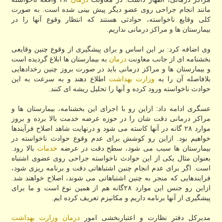
مانند انجام جراحی روی عضو دیگر پیش بینی شده است. به صورت
كلی وقایع ناخواسته، حوادثی هستند كه انتظار وقوع آنها را در
بیمارستان ها و مراكز درمانی نداریم.
وی اضافه كرد: بر این اساس و برای پیشگیری از وقوع چنین وقایعی
بخشنامه ای از جانب معاونت
درمان
به بیمارستان ها ابلاغ گردیده است
و بیمارستان ها و مراكز درمانی باید در صورت بروز چنین رخدادهایی
بلافاصله آن را به
وزارت بهداشت
اطلاع دهند و به سرعت به این
حوادث ناخواسته ورود كرده و آنها را تحلیل ریشه ای كنند.
عسگری ادامه داد: ازاین رو با اجرای این بخشنامه، بیمارستان ها و
مراكز درمانی دقت شان را در حوزه عرضه خدمت بالا برده و بروز
موارد ۲۸ گانه در آنها كاسته می شود و درنهایت شاهد اصلاح فرآیندها
خواهیم بود. ازاین رو كوشش برای عدم وقوع حوادث ناخواسته در
بیمارستان ها سبب می شود، سطح دقت در عرضه
خدمات
بالا رود.
بعنوان مثال یكی از این حوادث ناخواسته جراحی روی عضوی اشتباه
است. اگر برای عدم انجام چنین اشتباهاتی دقت و برنامه ریزی شود،
فرایندهایی كه منجر به چنین اشتباهاتی می شوند، اصلاح خواهند شد.
ازاین رو جنس این موارد ۲۸گانه هم از همین نوع است و ما برای
پیشگیری از آنها برنامه داریم و مكانیزم تعریف كرده ایم.
مدیركل دفتر نظارت و اعتباربخشی امور
درمان
وزارت بهداشت