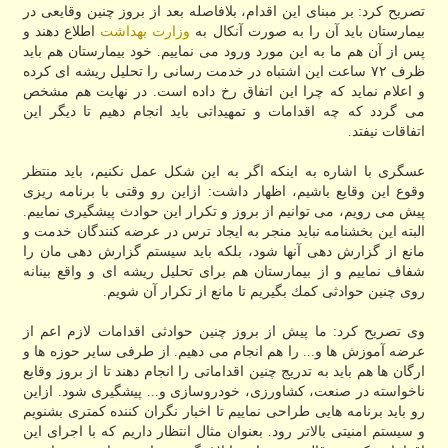
تصریح كرد: بر مبنای این اقدام، بلافاصله بعد از بروز چنین وقایعی در
بیمارستان باید آن را به صورت آنكال به
وزارت بهداشت
اطلاع دهند و
پس از آن هم ما به این مورد ورود می نماییم. خود بیمارستان هم باید
ظرف ۷۲ ساعت این اشتباه در خدمت رسانی را تحلیل ریشه ای كرده
و اعلام نماید كه چرا این اتفاق رخ داده است. در نهایت هم مشخص
می گردد كه چه اقدامات و تمهیداتی باید انجام دهیم تا دیگر این
اتفاقات نیفتد.
عسگری با اشاره به اینكه اگر به این شكل عمل نكنیم، باید منتظر
وقوع این وقایع باشیم، اظهار داشت: ازاین رو وقتی با برنامه ریزی
پیش می رویم، می توانیم از بروز و تكرار این حوادث پیشگیری نماییم.
البته این بخشنامه نباید منجر به ایجاد ترس در عرضه كنندگان خدمت و
مانع از گزارش دهی آنها شود، بلكه باید سیستم گزارش دهی مان را
شفاف نماییم و از بیمارستان هم برای تحلیل ریشه ای و واقع بینانه
روی چنین حوادثی كمك بگیریم تا مانع از تكرار آن شویم.
وی تصریح كرد: ما پیش از بروز چنین حوادثی اقدامات لازم اعم از
عرضه آموزش ها و... را هم انجام می دهیم. از طرفی سایر حوزه ها و
ارگان ها هم باید به تدریج چنین اقداماتی را انجام دهند تا از بروز وقایع
ناخواسته در صنعت، كشاورزی، خودروسازی و... پیشگیری شود. ازاین
رو باید برنامه هایی طراحی نماییم تا اخبار نگران كننده كمتری بشنویم
و سیستم امنیتی بالاتر رود. بعنوان مثال انتظار داریم كه با اجرای این