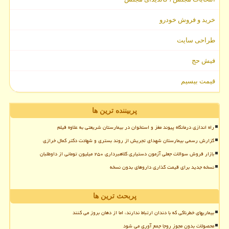
خرید و فروش خودرو
طراحی سایت
فیش حج
قیمت بیسیم
پربیننده ترین ها
راه اندازی درمانگاه پیوند مغز و استخوان در بیمارستان شریعتی به علاوه فیلم
گزارش رسمی بیمارستان شهدای تجریش از روند بستری و شهادت دکتر کمال خرازی
بازار فروش سوالات جعلی آزمون دستیاری کلاهبرداری ۲۵۰ میلیون تومانی از داوطلبان
نسخه جدید برای قیمت گذاری داروهای بدون نسخه
پربحث ترین ها
بیماریهای خطرناکی که با دندان ارتباط ندارند، اما از دهان بروز می کنند
محصولات بدون مجوز روجا جمع آوری می شود