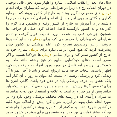
سال های بعد از انقلاب اسلامی اشاره و اظهار نمود: تحول قابل توجهی
در دوران انقلاب رخ داد زیرا در شرایطی بودیم كه بیماران برای انجام
درمان
های معمولی ناگزیر بودند به خارج از كشور بروند كه سرمایه
گذاری هنگفتی بر روی این مسائل انجام و افرادی كه ظرفیت لازم را
داشتند برای آموزش به خارج از كشور رفته و تخصص های لازم را
گذرانده و به كشور بازگشتند.فاضل اضافه كرد: خیلی از جراحی ها
همچون جراحی قلب به شدت مورد حمایت قرار گرفت و تمام
شرایطی كه بیماران را مجبور می كرد برای
درمان
به سایر كشورها
بروند، از بین رفت.وی تصریح كرد: علم پزشكی در كشور چنان
پیشرفت كرده كه هیچ كس الزامی ندارد برای
درمان
بیماری خود به
خارج از كشور سفر كند و برای تمامی
درمان
ها خودكفا هستیم و اگر
مقرر است ادعای خودكفایی نماییم در هیچ رشته مانند طب به
خودكفایی نرسیده ایم.فاضل در مورد ورود افراد به حرفه پزشكی،
اظهار داشت: انتخاب حرفه مانند ازدواج است و باید تا آخر عمر با آن
زندگی كرد و پزشكی رشته ای نیست كه بتوان به زور با آن كنار آمد
بلكه عشق به حرفه پزشكی باید در ذهن فرد باشد، گاهی انترن ها
برای تخصص گرفتن پیش بنده آمده و مشورت می كنند در حالیكه باید
بدانند پیش از هر چیز لازم است به علاقه و استعداد خود توجه نمایند نه
به میزان درآمدی كه در رشته های مختلف پزشكی وجود دارد.وی در
مورد انجام عمل پیوند در ایران، عنوان كرد: پیش از انقلاب پیوند كلیه
در كشور شروع شده بود و كمتر از ۸۰ مورد پیوند در كشور انجام شده
بود كه بیشتر نمایشی بود و برنامه منسجمی برای پیوند در كشور وجود