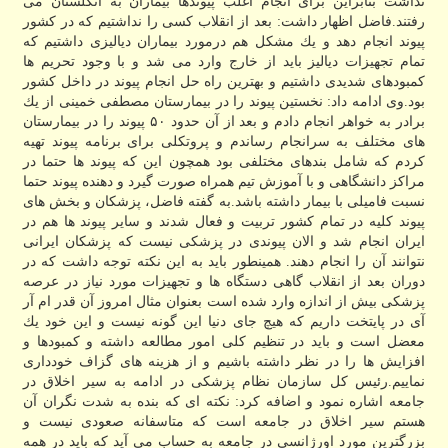
نداشت بنابراین برای انجام اغلب پیوندها بیماران به انگلستان می
رفتند.فاضل اظهار داشت: بعد از انقلاب كسی را نداشتیم كه در كشور
پیوند انجام دهد و یك مشكل هم درمورد بیماران دیالیزی داشتیم كه
تمام تجهیزات دیالیز باید از خارج وارد می شد و با وجود تحریم ها
كمبودهای شدیدی داشتیم و بهترین راه حل انجام پیوند در داخل كشور
بود.وی ادامه داد: نخستین پیوند را در بیمارستان مصطفی خمینی از یك
برادر به خواهر انجام دادم و بعد از آن حدود ۵۰ پیوند را در بیمارستان
های مختلف به سرانجام رساندم و پروتكلی برای برنامه پیوند تهیه
كردم كه شامل بندهای مختلفی بود همچون این كه پیوند ها حتما در
مراكز دانشگاهی و با آموزش تیم همراه صورت گیرد و دهنده پیوند حتما
نسبت فامیلی با بیمار داشته باشد.به گفته فاضل، پزشكان و بخش های
پیوند كلیه در تمام كشور تربیت و فعال شدند و سایر پیوند ها هم در
ایران انجام شد و الان پیوندی در پزشكی نیست كه پزشكان ایرانی
نتوانند آن را انجام دهند. همینطور باید به این نكته توجه داشت كه در
دوران بعد از انقلاب گاهی دستگاه ها و تجهیزات مورد نیاز در عرصه
پزشكی بیش از اندازه وارد شده است بعنوان مثال امروز آن قدر ام آر
آی در پایتخت داریم كه هیچ جای دنیا این گونه نیست و این خود یك
معضل است و باید در تنظیم كلی امور مطالعه داشته و كمبودها و
افزایش ها را در نظر داشته باشیم و از هزینه های گزاف خودداری
نماییم.رئیس كل سازمان نظام پزشكی در ادامه به سیر اخلاق در
جامعه اشاره نمود و اضافه كرد: نكته ای كه بنده به شدت نگران آن
هستم سیر اخلاق در جامعه است كه متاسفانه صعودی نیست و
بزرگترین مورد اورژانسی در جامعه به حساب می آید كه باید در همه