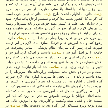
خاص خویش را دارد و دیگران نمی توانند برای آن تعیین تكلیف كنند و
این نوع پیشنهادات با اسناد بالادستی مغایرت دارد.وی در مورد طرح
پزشك
خانواده، اظهار داشت: طرح
پزشك
خانواده خیلی خوب است
كه اگر به كل كشور تعمیم پیدا كرده و سیستم ارجاع پیاده سازی شود
برای سامان دهی طب در كشور مفید خواهد بود و باید بسترها و زمینه
سازی های لازم برای آن صورت گیرد در حالیكه امروز شاهدیم همه
بیماران از ابتدا خواستار رجوع به فوق تخصص هستند و سیستم ارجاع با
این مورد هم خوانی ندارد زیرا بیمار در ابتدا باید به
پزشك
خانواده
رجوع كند و باید آموزش ها و فرهنگ سازی های لازم در این زمینه
صورت گیرد.رئیس كل سازمان نظام پزشكی، اساس پیشرفت هر
جامعه را دو اصل آموزش و
سلامت
دانست و اضافه كرد: آموزش و
سلامت
دو ركن اساسی توسعه پایدار محسوب می شوند كه این دو
بخش همواره در كشور ما فقیر بوده اند.وی ادامه داد: البته در دولت
تدبیر و امید توجه ویژه ای به
سلامت
شد اما باز نیازمند توجه جدی
است و در هر دو بخش بنده مسئولیت وزارتخانه های مربوطه را بر
عهده داشتم و باید در این بخش ها سرمایه گذاری های لازم صورت
گیرد.فاضل با اشاره به این مطلب كه نظام آموزشی در كشور ما
بویژه در بخش آموزش عالی نیازمند خانه تكانی است، تصریح كرد: به
نظر بنده بزرگترین مشكل نظام آموزشی سد كنكور است كه تمام
استعدادهای جوانان با روشی ناموفق به هدر می رود كه باید این
مسئله حل و فصل شده وكیفیت و كاربردی بودن آموزش عالی هم
مورد توجه ویژه مسئولان قرار گیرد.وی به وضعیت نظام
سلامت
در