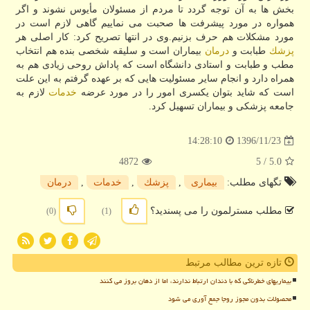
بخش ها به آن توجه گردد تا مردم از مسئولان مأیوس نشوند و اگر
همواره در مورد پیشرفت ها صحبت می نماییم گاهی لازم است در
مورد مشكلات هم حرف بزنیم.وی در انتها تصریح كرد: كار اصلی هر
پزشك
طبابت و
درمان
بیماران است و سلیقه شخصی بنده هم انتخاب
مطب و طبابت و استادی دانشگاه است كه پاداش روحی زیادی هم به
همراه دارد و انجام سایر مسئولیت هایی كه بر عهده گرفتم به این علت
است كه شاید بتوان یكسری امور را در مورد عرضه
خدمات
لازم به
جامعه پزشكی و بیماران تسهیل كرد.
1396/11/23
14:28:10
4872
/ 5
5.0
تگهای مطلب:
بیماری
,
پزشك
,
خدمات
,
درمان
مطلب مسترلمون را می پسندید؟
(0)
(1)
تازه ترین مطالب مرتبط
بیماریهای خطرناکی که با دندان ارتباط ندارند، اما از دهان بروز می کنند
محصولات بدون مجوز روجا جمع آوری می شود