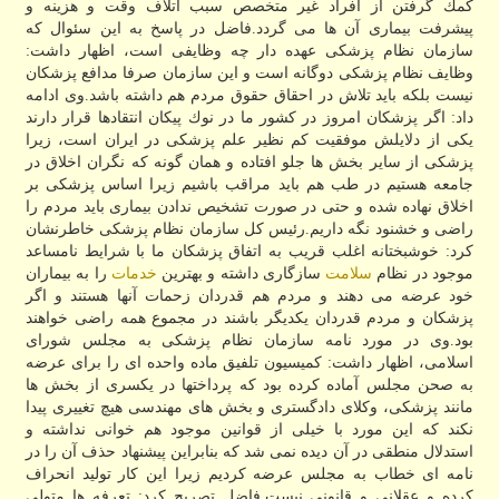
كمك گرفتن از افراد غیر متخصص سبب اتلاف وقت و هزینه و
پیشرفت بیماری آن ها می گردد.فاضل در پاسخ به این سئوال كه
سازمان نظام پزشكی عهده دار چه وظایفی است، اظهار داشت:
وظایف نظام پزشكی دوگانه است و این سازمان صرفا مدافع پزشكان
نیست بلكه باید تلاش در احقاق حقوق مردم هم داشته باشد.وی ادامه
داد: اگر پزشكان امروز در كشور ما در نوك پیكان انتقادها قرار دارند
یكی از دلایلش موفقیت كم نظیر علم پزشكی در ایران است، زیرا
پزشكی از سایر بخش ها جلو افتاده و همان گونه كه نگران اخلاق در
جامعه هستیم در طب هم باید مراقب باشیم زیرا اساس پزشكی بر
اخلاق نهاده شده و حتی در صورت تشخیص ندادن بیماری باید مردم را
راضی و خشنود نگه داریم.رئیس كل سازمان نظام پزشكی خاطرنشان
كرد: خوشبختانه اغلب قریب به اتفاق پزشكان ما با شرایط نامساعد
موجود در نظام
سلامت
سازگاری داشته و بهترین
خدمات
را به بیماران
خود عرضه می دهند و مردم هم قدردان زحمات آنها هستند و اگر
پزشكان و مردم قدردان یكدیگر باشند در مجموع همه راضی خواهند
بود.وی در مورد نامه سازمان نظام پزشكی به مجلس شورای
اسلامی، اظهار داشت: كمیسیون تلفیق ماده واحده ای را برای عرضه
به صحن مجلس آماده كرده بود كه پرداختها در یكسری از بخش ها
مانند پزشكی، وكلای دادگستری و بخش های مهندسی هیچ تغییری پیدا
نكند كه این مورد با خیلی از قوانین موجود هم خوانی نداشته و
استدلال منطقی در آن دیده نمی شد كه بنابراین پیشنهاد حذف آن را در
نامه ای خطاب به مجلس عرضه كردیم زیرا این كار تولید انحراف
كرده و عقلانی و قانونی نیست.فاضل تصریح كرد: تعرفه ها متولی