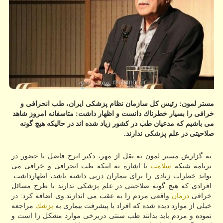
مستر لمون: رئیس كل سازمان نظام پزشكی ایران، طب انحرافی و
خرافی را بسیار خطرناك دانست و اظهار داشت: متاسفانه امروز شاهد
می باشیم كه مدعیان طب در كشور زیاد شده اند در حالیكه هیچ گونه
صلاحیتی در علم پزشكی ندارند.
به گزارش مستر لمون به نقل از مهر، دكتر ایرج فاضل با حضور در
برنامه شبكه
سلامت
با اشاره به اینكه طب انحرافی و خرافی می
تواند خطرات زیادی را برای بیماران درپی داشته باشد، اظهارداشت:
افرادی كه هیچ گونه صلاحیتی در علم پزشكی ندارند با طرح مسائل
خرافی
درمان
واقعی مردم را به عقب می اندازند.وی اضافه كرد: در
خیلی از موارد دیده شده كه افراد با پیشرفت بیماری به
پزشك
مراجعه
نموده و مردم باید بدانند طب سنتی دربرخی موارد مشكل زا است و