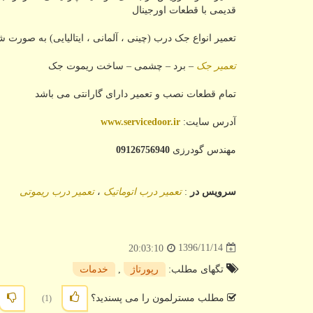
قدیمی با قطعات اورجینال
تعمیر انواع جک درب (چینی ، آلمانی ، ایتالیایی) به صورت 
تعمیر جک
– برد – چشمی – ساخت ریموت جک
تمام قطعات نصب و تعمیر دارای گارانتی می باشد
آدرس سایت:
www.servicedoor.ir
مهندس گودرزی
09126756940
سرویس در
:
تعمیر درب اتوماتیک
،
تعمیر درب ریموتی
1396/11/14
20:03:10
تگهای مطلب:
رپورتاژ
,
خدمات
مطلب مسترلمون را می پسندید؟
(1)