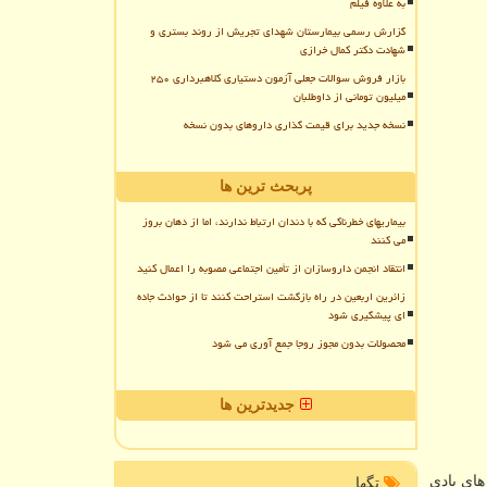
به علاوه فیلم
گزارش رسمی بیمارستان شهدای تجریش از روند بستری و
شهادت دکتر کمال خرازی
بازار فروش سوالات جعلی آزمون دستیاری کلاهبرداری ۲۵۰
میلیون تومانی از داوطلبان
نسخه جدید برای قیمت گذاری داروهای بدون نسخه
پربحث ترین ها
بیماریهای خطرناکی که با دندان ارتباط ندارند، اما از دهان بروز
می کنند
انتقاد انجمن داروسازان از تأمین اجتماعی مصوبه را اعمال کنید
زائرین اربعین در راه بازگشت استراحت کنند تا از حوادث جاده
ای پیشگیری شود
محصولات بدون مجوز روجا جمع آوری می شود
جدیدترین ها
های بادی
تگها