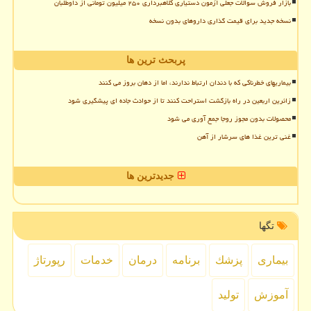
بازار فروش سوالات جعلی آزمون دستیاری کلاهبرداری ۲۵۰ میلیون تومانی از داوطلبان
نسخه جدید برای قیمت گذاری داروهای بدون نسخه
پربحث ترین ها
بیماریهای خطرناکی که با دندان ارتباط ندارند، اما از دهان بروز می کنند
زائرین اربعین در راه بازگشت استراحت کنند تا از حوادث جاده ای پیشگیری شود
محصولات بدون مجوز روجا جمع آوری می شود
غنی ترین غذا های سرشار از آهن
جدیدترین ها
تگها
بیماری
پزشك
برنامه
درمان
خدمات
رپورتاژ
آموزش
تولید