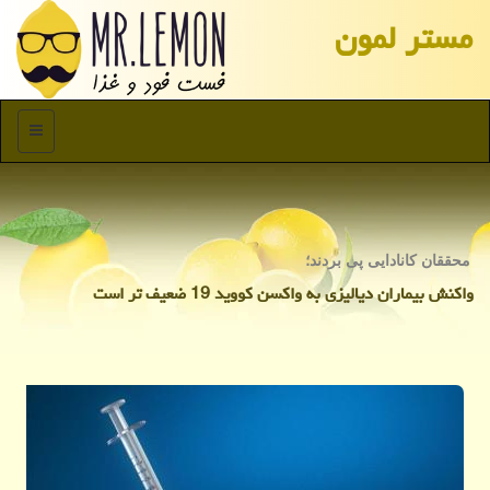
مستر لمون
منو
محققان كانادایی پی بردند؛
واكنش بیماران دیالیزی به واكسن كووید 19 ضعیف تر است