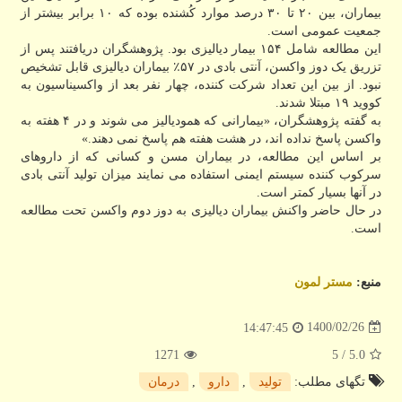
بیماران، بین ۲۰ تا ۳۰ درصد موارد کُشنده بوده که ۱۰ برابر بیشتر از
جمعیت عمومی است.
این مطالعه شامل ۱۵۴ بیمار دیالیزی بود. پژوهشگران دریافتند پس از
تزریق یک دوز واکسن، آنتی بادی در ۵۷٪ بیماران دیالیزی قابل تشخیص
نبود. از بین این تعداد شرکت کننده، چهار نفر بعد از واکسیناسیون به
کووید ۱۹ مبتلا شدند.
به گفته پژوهشگران، «بیمارانی که همودیالیز می شوند و در ۴ هفته به
واکسن پاسخ نداده اند، در هشت هفته هم پاسخ نمی دهند.»
بر اساس این مطالعه، در بیماران مسن و کسانی که از داروهای
سرکوب کننده سیستم ایمنی استفاده می نمایند میزان تولید آنتی بادی
در آنها بسیار کمتر است.
در حال حاضر واکنش بیماران دیالیزی به دوز دوم واکسن تحت مطالعه
است.
منبع:
مستر لمون
1400/02/26
14:47:45
1271
/ 5
5.0
تگهای مطلب:
تولید
,
دارو
,
درمان