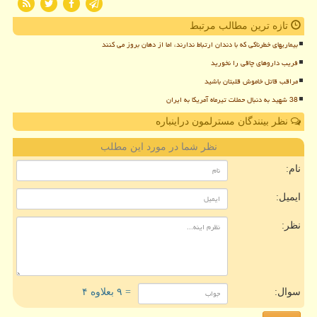
تازه ترین مطالب مرتبط
بیماریهای خطرناکی که با دندان ارتباط ندارند، اما از دهان بروز می کنند
فریب داروهای چاقی را نخورید
مراقب قاتل خاموش قلبتان باشید
38 شهید به دنبال حملات تیرماه آمریکا به ایران
نظر بینندگان مسترلمون دراینباره
نظر شما در مورد این مطلب
نام:
ایمیل:
نظر:
سوال:
= ۹ بعلاوه ۴