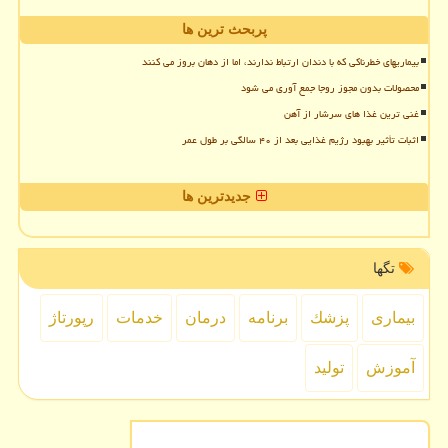
پربحث ترین ها
بیماریهای خطرناکی که با دندان ارتباط ندارند، اما از دهان بروز می کنند
محصولات بدون مجوز روجا جمع آوری می شود
غنی ترین غذا های سرشار از آهن
اثبات تأثیر بهبود رژیم غذایی بعد از ۴۰ سالگی بر طول عمر
جدیدترین ها
تگها
بیماری
پزشك
برنامه
درمان
خدمات
رپورتاژ
آموزش
تولید