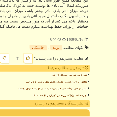
صورتیکه انتقال آنتی بادی ها بوسیله جفت به کودک بلافاصله ۱۶ روز بعد از تزریق نخستین دوز شروع می شو
هرچه میزان آنتی بادی مادر بیشتر باشد، میزان آنتی باد
واکسیناسیون بگذرد، احتمال وجود آنتی بادی در مادران و نوز
محققان تاکید می کنند از آنجاکه هنوز مشخص نیست چه مدت 
حفاظت از نوزاد، حفظ بهداشت مداوم دست ها، فاصله گذار
1400/02/16
18:02:08
تگهای مطلب:
تولید
,
حاملگی
مطلب مسترلمون را می پسندید؟
(1)
تازه ترین مطالب مرتبط
غنی ترین غذا های سرشار از آهن
توافق ایران و هند در توسعه همکاریهای پزشکی و دارویی
تأثیر ابر های پراکنده بر افزایش مضرات نور خورشید برای پوست
حوزه سلامت بزرگ ترین حامی خویش را از دست داد
نظر بینندگان مسترلمون دراینباره
ن