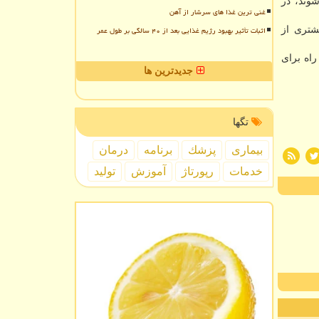
ه می شوند، در
غنی ترین غذا های سرشار از آهن
اثبات تأثیر بهبود رژیم غذایی بعد از ۴۰ سالگی بر طول عمر
یشتری از
راه برای
جدیدترین ها
تگها
بیماری
پزشك
برنامه
درمان
خدمات
رپورتاژ
آموزش
تولید