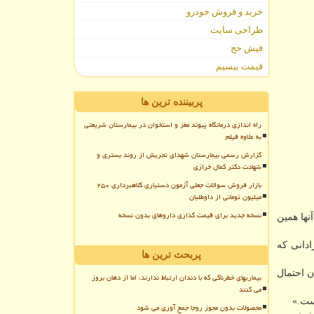
خرید و فروش خودرو
طراحی سایت
فیش حج
قیمت بیسیم
پربیننده ترین ها
راه اندازی درمانگاه پیوند مغز و استخوان در بیمارستان شریعتی
به علاوه فیلم
گزارش رسمی بیمارستان شهدای تجریش از روند بستری و
شهادت دکتر کمال خرازی
بازار فروش سوالات جعلی آزمون دستیاری کلاهبرداری ۲۵۰
میلیون تومانی از داوطلبان
نسخه جدید برای قیمت گذاری داروهای بدون نسخه
 کردند. آنها همین
رده بودند و در ۴۴٪ خون بند ناف نوزادانی که
پربحث ترین ها
ن احتمال
بیماریهای خطرناکی که با دندان ارتباط ندارند، اما از دهان بروز
می کنند
محصولات بدون مجوز روجا جمع آوری می شود