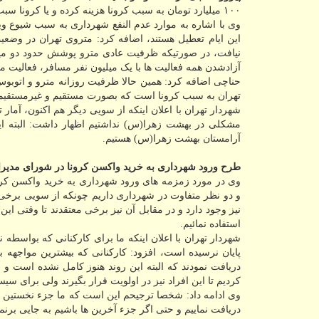
۱۰۰ میلیارد تومان به سبب کرونا هزینه کرده و یا کرونا سبب عدم النفع ما از امکانات شهرداری شده است.
این ایام تعطیل هستند، اضافه کرد: متروی تهران در وضع
آزادشدن همه فعالیت ها با یک میلیون نفر مسافر، فعالیت م
تهران به سبب کرونا است که بصورت مستقیم و غیرمستقیم 
مشکلی در بهشت زهرا(س) نداشتیم اظهار داشت: البته ای
آرامستان بهشت زهرا(س) هستیم.
طرح ورود شهرداری به خرید واکسن کرونا در شورای مدیرا
وی در مورد زمزمه های ورود شهرداری به خرید واکسن کرو
و دو نظر متفاوت در شهرداری داریم چونکه از سویی برخی 
نیز وجود دارد و در مقابل آن نیز برخی معتقدند تا وقتی ا
استفاده نمائیم.
شهردار تهران با اعلان اینکه ما برای کارکنانی که بواسطه ن
پایان نرسیده است، افزود: کارکنانی که بیشترین مواجهه با
دریافت نمودند که البته این روند هنوز کامل نشده است و
کردیم تا این افراد نیز در اولویت قرار بگیرند ولی برای سی
وی ادامه داد: شخصا ترجیحم این است که ما جزء نخستین ه
دریافت نماییم و حتی اگر جزء آخرین ها باشیم به جایی برنم