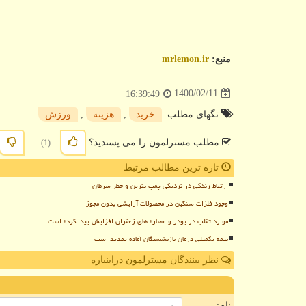
منبع:
mrlemon.ir
1400/02/11
16:39:49
تگهای مطلب:
خرید
,
هزینه
,
ورزش
مطلب مسترلمون را می پسندید؟
(1)
تازه ترین مطالب مرتبط
ارتباط زندگی در نزدیکی پمپ بنزین و خطر سرطان
وجود فلزات سنگین در محصولات آرایشی بدون مجوز
موارد تقلب در پودر و عصاره های زعفران افزایش پیدا کرده است
بیمه تکمیلی درمان بازنشستگان آماده تمدید است
نظر بینندگان مسترلمون دراینباره
ن
نام: