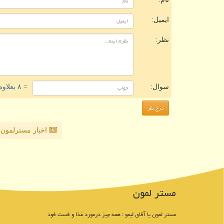
ایمیل:
نظر:
سوال:
= ۸ بعلاوه ۴
اخبار مسترلمون
مستر لمون
مستر لمون یا آقای لیمو : همه چیز درمورد غذا و فست فود