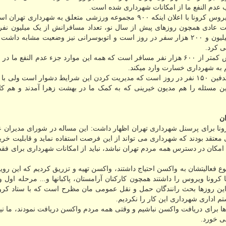
وی با اشاره به موارد عدم النفع شهرداری به سبب شیوع ویروس کرونا با اعلان اینکه ۹۰۰ مجموعه ورزشی متعلق به شهر
یت عادی همچون روزهای پیش از سال نو، تعداد مسافرانش از یک میلیون نفر
نیافت، در صورتیکه ظرفیت عادی مترو پوشش حدود دو میلیون و ۲۰۰ هزار سفر در روز است و اتوبوسرانی نیز وضعیت مشابه
ی کرد.
حناچی اضافه کرد: همین حالا ظرفیت روزانه مترو و اتوبوس کمتر از ۶۰۰ هزار نفر مسافر است که همه این موارد جزء عدم الن
به شهرداری خسارت وارد میکند.
شهردار تهران با اعلان اینکه از سویی دیگر هم اکنون، آمار تدفین ۱۵۰ نفر در روز است که مدیریت کردن این شرایط دشوار است 
ن مسئله را هم مدیون خیرینی که به کمک ما در بهشت زهرا آمدند و هم کار
ن
نا برای پرسنل شهرداری تهران اظهار داشت: این مساله در شورای مدیران ع
معتقد بودند که شهرداری می تواند از این فرصت استفاده نماید و قابلیت خر
ین امکان در دسترس همه مردم تهران نباشد، نباید از امکانات شهرداری برای ف
وع فعالیتشان به واکسن احتیاج داشتند، واکسن تهیه و تزریق کردیم که این رویه
 کرونا ویروس را داشتند همچون کارکنان آرامستان، پاکبانها و... مرحله اول 
 این روزها بحث رانندگان حمل و نقل عمومی مان مظرح است که با ستاد کرون
ستم اداری شهرداری این کار را نکردیم.
ا برای دریافت واکسن نباشیم و وقتی همه مردم واکسن دریافت نمودند، ما ن
ی خورد.