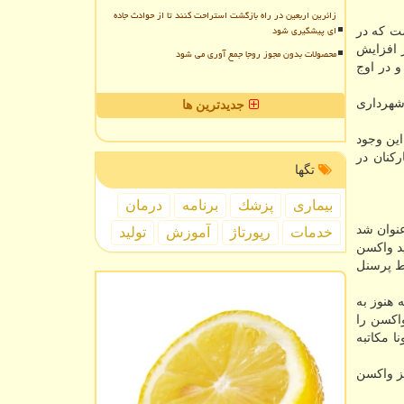
زائرین اربعین در راه بازگشت استراحت کنند تا از حوادث جاده
ای پیشگیری شود
داری تهران است که در
 افزایش
محصولات بدون مجوز روجا جمع آوری می شود
 داشت و در اوج
فع ما در شهرداری
جدیدترین ها
ولی با این وجود
کنان در
تگها
بیماری
پزشك
برنامه
درمان
نوان شد
خدمات
رپورتاژ
آموزش
تولید
ید واکسن
قط پرسنل
 هنوز به
واکسن را
ا مکاتبه
یز واکسن