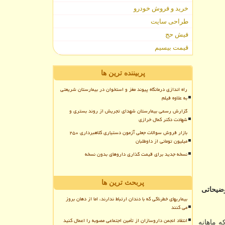
خرید و فروش خودرو
طراحی سایت
فیش حج
قیمت بیسیم
پربیننده ترین ها
راه اندازی درمانگاه پیوند مغز و استخوان در بیمارستان شریعتی
به علاوه فیلم
گزارش رسمی بیمارستان شهدای تجریش از روند بستری و
شهادت دکتر کمال خرازی
بازار فروش سوالات جعلی آزمون دستیاری کلاهبرداری ۲۵۰
میلیون تومانی از داوطلبان
نسخه جدید برای قیمت گذاری داروهای بدون نسخه
پربحث ترین ها
ری توضیحاتی
بیماریهای خطرناکی که با دندان ارتباط ندارند، اما از دهان بروز
می کنند
انتقاد انجمن داروسازان از تأمین اجتماعی مصوبه را اعمال کنید
ه ماهانه