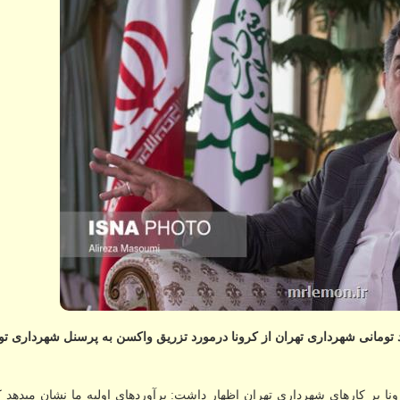
 شهردار تهران با بیان خسارت ماهانه 100 میلیارد تومانی شهرداری تهران از کرونا درمورد تزریق واکسن به پرسنل شهردا
رونا بر کارهای شهرداری تهران اظهار داشت: برآوردهای اولیه ما نشان میدهد ک