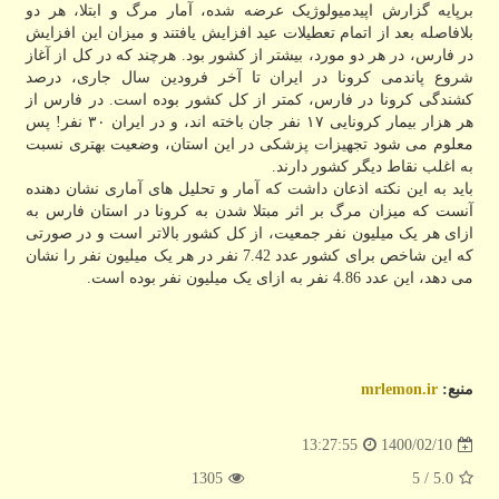
برپایه گزارش اپیدمیولوژیک عرضه شده، آمار مرگ و ابتلا، هر دو
بلافاصله بعد از اتمام تعطیلات عید افزایش یافتند و میزان این افزایش
در فارس، در هر دو مورد، بیشتر از کشور بود. هرچند که در کل از آغاز
شروع پاندمی کرونا در ایران تا آخر فرودین سال جاری، درصد
کشندگی کرونا در فارس، کمتر از کل کشور بوده است. در فارس از
هر هزار بیمار کرونایی ۱۷ نفر جان باخته اند، و در ایران ۳۰ نفر! پس
معلوم می شود تجهیزات پزشکی در این استان، وضعیت بهتری نسبت
به اغلب نقاط دیگر کشور دارند.
باید به این نکته اذعان داشت که آمار و تحلیل های آماری نشان دهنده
آنست که میزان مرگ بر اثر مبتلا شدن به کرونا در استان فارس به
ازای هر یک میلیون نفر جمعیت، از کل کشور بالاتر است و در صورتی
که این شاخص برای کشور عدد 7.42 نفر در هر یک میلیون نفر را نشان
می دهد، این عدد 4.86 نفر به ازای یک میلیون نفر بوده است.
منبع:
mrlemon.ir
1400/02/10
13:27:55
1305
/ 5
5.0