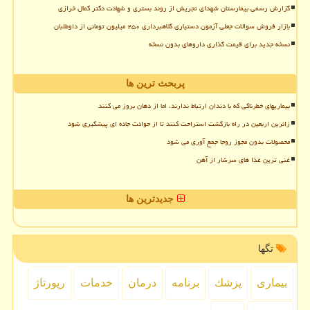
گزارش رسمی بیمارستان شهدای تجریش از روند بستری و شهادت دکتر کمال خرازی
بازار فروش سوالات جعلی آزمون دستیاری کلاهبرداری ۲۵۰ میلیون تومانی از داوطلبان
نسخه جدید برای قیمت گذاری داروهای بدون نسخه
پربحث ترین ها
بیماریهای خطرناکی که با دندان ارتباط ندارند، اما از دهان بروز می کنند
زائرین اربعین در راه بازگشت استراحت کنند تا از حوادث جاده ای پیشگیری شود
محصولات بدون مجوز روجا جمع آوری می شود
غنی ترین غذا های سرشار از آهن
جدیدترین ها
تگها
بیماری
پزشك
برنامه
درمان
خدمات
رپورتاژ