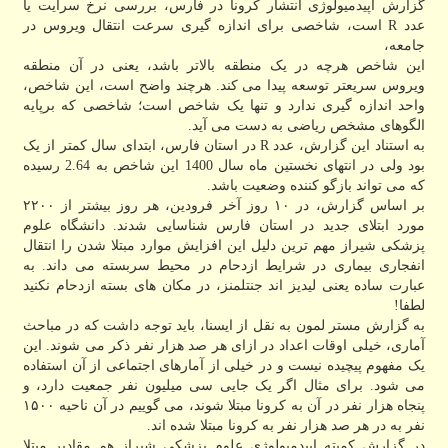
گزارش اپیدمیولوژی انتشار کرونا در فارس، بررسی نرخ سرایت یا
عدد R است، شاخصی برای اندازه گیری سرعت انتقال ویروس در
جامعه،
این شاخص هرچه در یک منطقه بالاتر باشد، یعنی در آن منطقه
ویروس سریعتر توسعه پیدا می کند. هرچند واضح است، این شاخص،
واحد اندازه گیری ندارد و تنها یک شاخص است؛ شاخصی که برپایه
الگوهای مشخص ریاضی به دست می آید.
به استناد این گزارش، عدد R در استان فارس، ابتدای سال کمتر از یک
بود ولی در انتهای نخستین ماه سال 1400 این شاخص به 2.64 رسیده
که می تواند بازگو کننده وضعیت باشد.
بر اساس گزارش، در ۱۰ روز آخر فرودین، هر روز بیشتر از ۲۲۰۰
مورد ابتلای جدید در استان فارس شناسایی شدند. دانشگاه علوم
پزشکی شیراز مهم ترین دلیل این افزایش موارد مبتلا شدن را انتقال
انفجاری بیماری در شرایط ازدحام در محیط سربسته می داند. به
عبارت ساده یعنی لیدیز اند جنتلمنز، در مکان های بسته ازدحام نکنید
لطفا!
به گزارش مستر لمون به نقل از ایسنا، باید توجه داشت که در مباحث
آماری، خیلی اوقات اعداد در ازای هر صد هزار نفر ذکر می شوند. این
یک مفهوم پیچیده نیست و در خیلی از آمارهای اجتماعی از آن استفاده
می شود. برای مثال اگر یک جایی سی میلیون نفر جمعیت دارد، و
پنجاه هزار نفر در آن به کرونا مبتلا شوند، می گوییم در آن ناحیه ۱۵۰۰
نفر به در هر صد هزار نفر به کرونا مبتلا شده اند.
در گزارش کمیته اپیدمیولوژی علوم پزشکی شیراز هم مقادیر مبتلا