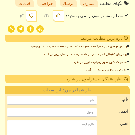
تگهای مطلب:
بیماری
,
پزشك
,
جراحی
,
خدمات
مطلب مسترلمون را می پسندید؟
(0)
(1)
تازه ترین مطالب مرتبط
زائرین اربعین در راه بازگشت استراحت کنند تا از حوادث جاده ای پیشگیری شود
بیماریهای خطرناکی که با دندان ارتباط ندارند، اما از دهان بروز می کنند
محصولات بدون مجوز روجا جمع آوری می شود
غنی ترین غذا های سرشار از آهن
نظر بینندگان مسترلمون دراینباره
نظر شما در مورد این مطلب
نام:
ایمیل:
نظر: