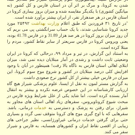
شدن به کرونا، و مرگ بر اثر آن در استان فارس و کل کشور (نه
میانگین کشوری) با یکدیگر مقایسه شده و میزان بروز بیماری کرونا در
استان فارس در هر صدهزار نفر، از ایران بیشتر برآورد شده است.
"در تاریخ ۳۱ فروردین که طبق اعلام
وزارت بهداشت
۲۵۴۹۲ مورد
جدید کرونا شناسایی شدند، با یک حساب سرانگشتی پی می بریم که
آن روز میزان بروز کرونا در هر صد هزار 31.89 و در فارس 41.78 بوده،
یعنی ویروس کرونا در فارس سریعتر از سایر نقاط کشور، مردم را
مبتلا کرده است.
به استناد این گزارش، در تیر و مرداد ۹۹، درحالی که کرونا در ایران
وضعیتی ثابت داشت و رشدی در آمار مبتلایان دیده نمی شد، میزان
ابتلای اهالی استان فارس به ناگاه بالا رفت! همینطور در آبان با وجود
افزایش کلی درصد مبتلایان در کشور و شروع موج سوم کرونا، این
میزان در فارس خیلی بیشتر از کل کشور نرخ صعودی داشت.
به گزارش مستر لمون به نقل از ایسنا، علوم پزشکی شیراز هیچ گاه
ارزیابی کارشناسانه در این خصوص عرضه نکرده و بیشتر به انتقال
آمار بسنده کرده است، اما شاید یکی از علل شرایط ویژه فارس در
مبحث شیوع کروناویروس، سفرهای زیاد اهالی استان های مجاور به
شیراز، برای رفتن به پزشک و دسترسی به
خدمات
درمانی، باشد.
سفرهایی که با اوج گیری موج های کرونا متوقف نمی گردد و بسیاری
حتی برای گرفتن خدمات درمانی غیراورژانسی، نظیر جراحی های
زیبایی از اقصی نقاط ایران و کشورهای همسایه، به فارس و شیراز
سفر می کنند.