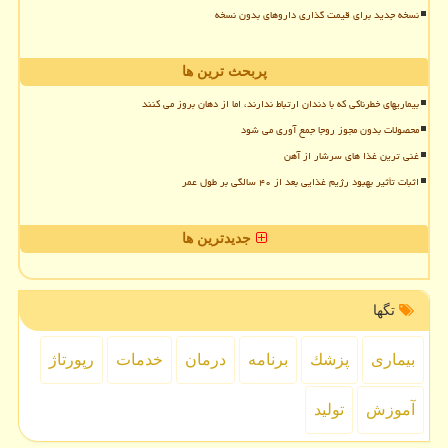
نسخه جدید برای قیمت گذاری داروهای بدون نسخه
پربحث ترین ها
بیماریهای خطرناکی که با دندان ارتباط ندارند، اما از دهان بروز می کنند
محصولات بدون مجوز روجا جمع آوری می شود
غنی ترین غذا های سرشار از آهن
اثبات تأثیر بهبود رژیم غذایی بعد از ۴۰ سالگی بر طول عمر
جدیدترین ها
تگها
بیماری
پزشك
برنامه
درمان
خدمات
رپورتاژ
آموزش
تولید