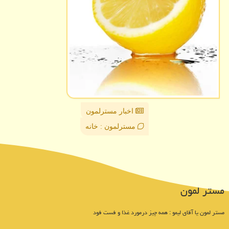
اخبار مسترلمون
مسترلمون : خانه
مستر لمون
مستر لمون یا آقای لیمو : همه چیز درمورد غذا و فست فود