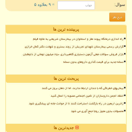
سوال:
= ۹ بعلاوه ۵
پربیننده ترین ها
راه اندازی درمانگاه پیوند مغز و استخوان در بیمارستان شریعتی به علاوه فیلم
گزارش رسمی بیمارستان شهدای تجریش از روند بستری و شهادت دکتر کمال خرازی
بازار فروش سوالات جعلی آزمون دستیاری کلاهبرداری ۲۵۰ میلیون تومانی از داوطلبان
نسخه جدید برای قیمت گذاری داروهای بدون نسخه
پربحث ترین ها
بیماریهای خطرناکی که با دندان ارتباط ندارند، اما از دهان بروز می کنند
انتقاد انجمن داروسازان از تأمین اجتماعی مصوبه را اعمال کنید
زائرین اربعین در راه بازگشت استراحت کنند تا از حوادث جاده ای پیشگیری شود
محصولات بدون مجوز روجا جمع آوری می شود
جدیدترین ها