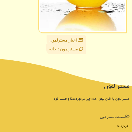
اخبار مسترلمون
مسترلمون : خانه
مستر لمون
مستر لمون یا آقای لیمو : همه چیز درمورد غذا و فست فود
صفحات مستر لمون
درباره ما