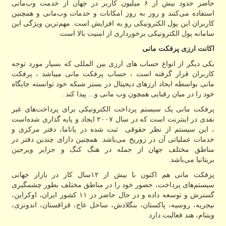
حاضر حدود بیش از ۶ میلیون کاربر در جهان از خدمت وب‌مانی
استفاده می‌کنند و روز به روز امکانات و خدمات وب‌مانی و همچنین
کاربران این پول الکترونیکی رو به افزایش است. مهم‌ترین ویژگی این
سامانه پول الکترونیکی برخورداری از امنیت بالا است.
اکانت ارزی پرفکت مانی
یکی دیگر از انواع حساب های ارزی بین المللی که بسیار مورد توجه
کاربران قرار گرفته است ، حساب پرفکت مانی میباشد ، پرفکت
مانی بواسطه ایجاد ارزهای دیجیتال در بستر شبکه خود توانسته جایگاه
خود را در میان رقبایی همچون وب مانی و... پیدا کند .
پرفکت مانی یک سیستم پرداخت الکترونیکی برای پرداخت‌های غیر
نقدی در اینترنت است که در سال ۲۰۰۷ ایجاد و پایه گذاری شده‌است
، این سیستم از نظر حقوقی ثبت شده در پاناما، دفتر مرکزی و
خدمات عملیاتی آن در زوریخ می‌باشد. همچنین دارای چندین دفتر در
مناطق مختلف جهان از جمله در هنگ کنگ و جزایر ویرجین
بریتانیا می‌باشد.
پزفکت مانی هم اکنون با بیش از ۱۲سال کار در بازار جهانی
سیستم‌های پرداخت، حضور خود را در مناطق مختلف بطور چشمگیری
گسترش و توسعه داده و در حال حاضر در ۱۱ کشور ایران، اوکراین،
نیجریه، روسیه، پاکستان، بنگلادش، ساحل عاج، قزاقستان، اندونزی،
ویتنام، هند فعالیت دارد.