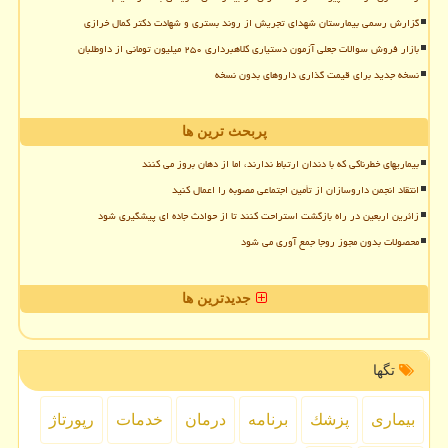
گزارش رسمی بیمارستان شهدای تجریش از روند بستری و شهادت دکتر کمال خرازی
بازار فروش سوالات جعلی آزمون دستیاری کلاهبرداری ۲۵۰ میلیون تومانی از داوطلبان
نسخه جدید برای قیمت گذاری داروهای بدون نسخه
پربحث ترین ها
بیماریهای خطرناکی که با دندان ارتباط ندارند، اما از دهان بروز می کنند
انتقاد انجمن داروسازان از تأمین اجتماعی مصوبه را اعمال کنید
زائرین اربعین در راه بازگشت استراحت کنند تا از حوادث جاده ای پیشگیری شود
محصولات بدون مجوز روجا جمع آوری می شود
جدیدترین ها
تگها
بیماری
پزشك
برنامه
درمان
خدمات
رپورتاژ