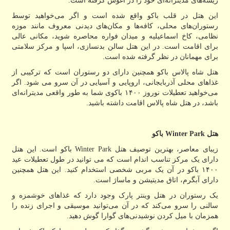
ریشه‌های مدیترانه‌ای خود را در آغوش گرفته است.
این هتل در قلب باکو واقع شده است و اگر می‌خواهید توسط
رستوران‌های محلی، کافه‌ها و مکان‌های دیدنی معروف مانند موزه
نظامی، کاخ اسماعیلیه و میدان فواره محاصره شوید، مکانی عالی
برای اقامت است. در این هتل سالن بدنسازی، اسپا و مرکز سلامتی
برای مهمانان در نظر گرفته شده است.
هتل شاه پالاس باکو همچنین دارای دو رستوران است که ترکیبی از
غذاهای محلی آذربایجانی، اروپایی و آسیایی در آن سرو می شود. اگر
می‌خواهید تعطیلات نوروز ۱۴۰۰ باکوی شما به طور واقعی مدیترانه‌ای
باشد، در هتل شاه پالاس اقامت داشته باشید.
هتل
Winter Park
باکو
زیبای معاصر، بهترین توصیف هتل
Winter Park
باکو است. این هتل
دارای یک مرکز تناسب اندام است که می توانید در طول تعطیلات عید
۱۴۰۰ باکو در آن یک مربی شخصی استخدام کنید. این هتل همچنین
دارای آبگرم، اتاق مدیتیشن و ماساژ است.
یک رستوران در هتل وینتر پارک وجود دارد که غذاهای خوشمزه و
سالنی را سرو می‌کند که در آن می‌توانید موسیقی و اجرای زنده را
همزمان با میل کردن نوشیدنی‌های گوارا گوش دهید.