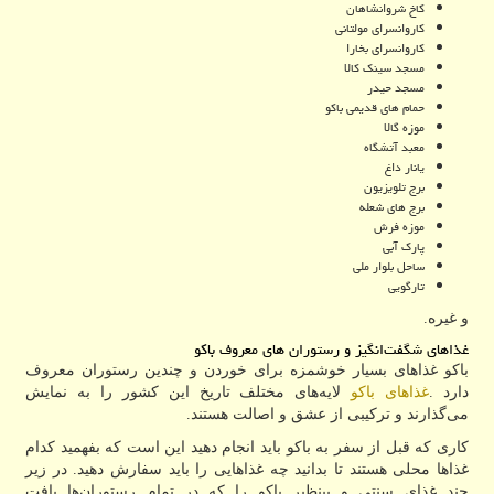
کاخ شروانشاهان
کاروانسرای مولتانی
کاروانسرای بخارا
مسجد سینک کالا
مسجد حیدر
حمام های قدیمی باکو
موزه گالا
معبد آتشگاه
یانار داغ
برج تلویزیون
برج های شعله
موزه فرش
پارک آبی
ساحل بلوار ملی
تارگویی
و غیره.
غذاهای شگفت‌انگیز و رستوران‌ های معروف باکو
باکو غذاهای بسیار خوشمزه برای خوردن و چندین رستوران معروف
دارد
.
غذاهای باکو
لایه‌های مختلف تاریخ این کشور را به نمایش
می‌گذارند و ترکیبی از عشق و اصالت هستند.
کاری که قبل از سفر به باکو باید انجام دهید این است که بفهمید کدام
غذاها محلی هستند تا بدانید چه غذاهایی را باید سفارش دهید. در زیر
چند غذای سنتی و بینظیر باکو را که در تمام رستوران‌ها یافت