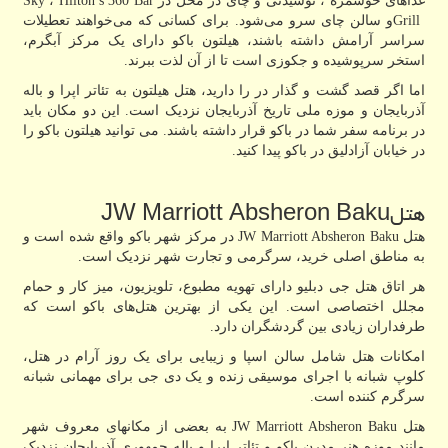
غذاهای خوشمزه ، نوشیدنی و چای در محل در
Hilton’s 360 Bar
،
Sky
Grill
و سالن چای سرو می‌شود. برای کسانی که می‌خواهند تعطیلات
سراسر آرامش داشته باشند، هیلتون باکو دارای یک مرکز آبگرم،
استخر سرپوشیده و جکوزی است تا از آن لذت ببرند.
اما اگر قصد گشت و گذار در را دارید، هتل هیلتون به تئاتر اپرا و باله
آذربایجان و موزه ملی تاریخ آذربایجان نزدیک است. این دو مکان باید
در برنامه سفر شما در باکو قرار داشته باشند. می توانید هیلتون باکو را
در خیابان آزادلیق در باکو پیدا کنید.
هتل
JW Marriott Absheron Baku
هتل
JW Marriott Absheron Baku
در مرکز شهر باکو واقع شده است و
به مناطق اصلی خرید، سرگرمی و تجارت شهر نزدیک است.
هر اتاق هتل جی دبلیو دارای تهویه مطبوع، تلویزیون، میز کار و حمام
مجلل اختصاصی است. این یکی از بهترین هتل‌های باکو است که
طرفداران زیادی بین گردشگران دارد.
امکانات هتل شامل سالن اسپا و زیبایی برای یک روز آرام در هتل،
کلوپ شبانه با اجرای موسیقی زنده و یک دی جی برای مهمانی شبانه
سرگرم کننده است.
هتل
JW Marriott Absheron Baku
به بعضی از مکانهای معروف شهر
مانند موزه هنر مدرن باکو و تئاتر اپرا و باله جمهوری آذربایجان نزدیک