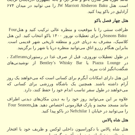
است. هتل
JW Marriott Absheron Baku
را می توانید در میدان ۶۷۴
آزادلیق در باکو پیدا کنید.
هتل چهار فصل باکو
ظرافت سنتی را با موقعیت و منظره عالی ترکیب کنید و هتل
Four
Seasons Baku
را برای تعطیلات نوروز ۱۴۰۰ باکو انتخاب کنید. این هتل
کلاسیک، مشرف به دریای خزر و منطقه تاریخی شهر قدیمی است.
بنابراین هنگام رزرو اتاق می‌توانید منظره دریا یا شهر را برگزینید.
در طول تعطیلات نوروزی، قبل از صرف غذا در رستوران
Zafferano
،
در
Piazza Lounge
یا
Bentley’s Whisky Bar
از نوشیدنی‌های
شگفت‌انگیز لذت ببرید.
این هتل دارای امکانات آبگرم برای کسانی است که می‌خواهند یک روز
آرام داشته باشند. همچنین یک باشگاه ورزشی برای کسانی که
می‌خواهند در طول سفر تناسب اندام خود را حفظ کنند، دارد.
علاوه بر این می‌توانید روز خود را به دیدن مکان‌های دیدنی اطراف
مانند مسجد محمد و پارک فیلارمونی اختصاص دهید. هتل
Four Seasons
را می‌توانید در خیابان
Neftchilar 1
در باکو پیدا کنید.
هتل شاه پالاس
هتل شاه پالاس با دکوراسیون داخلی لوکس و ظریف خود با افتخار