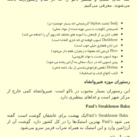
می‌شوند، معرفی می‌کنیم:
Sadj
(مانند
fajitas
آذربایجانی اما بسیار خوشمزه تر)
فسینجان (گوشت با سس تهیه شده از مواد محلی)
قطاب (نان پر از گیاهان یا ادویه های مختلف که روی آن را اضافه می کند)
Dushbere
(سوپ کوفته ای که خارق العاده است)
نان (نان قفقازی خیلی خوب است)
Plov
(برنجی که معمولا با زعفران طعم دار می‌شود)
دوغا (سوپ ماست با مواد افزودنی)
پیتی (سوپی که در دیگ سفالی به آرامی پخته می شود)
Dolma
(طعمی فراموش‌نشدنی از یک دلمه خاص)
کباب (انواع کباب و شیشلیک)
رستوران موزه شیروانشاه
این رستوران بسیار محبوب در باکو است. شیروانشاه کمی خارج از
مرکز شهر است و غذاهای بینظیری دارد.
Paul’s Steakhouse Baku
Paul’s Steakhouse Baku
یک بهشت ​​برای عاشقان گوشت است. گفته
می شود
Paul’s
بهترین استیک‌ها را در کل کشور دارد. گوشت آن از
آرژانتین وارد و این استیک به همراه شراب قرمز سرو می‌شود.
شهیرلی تندیر