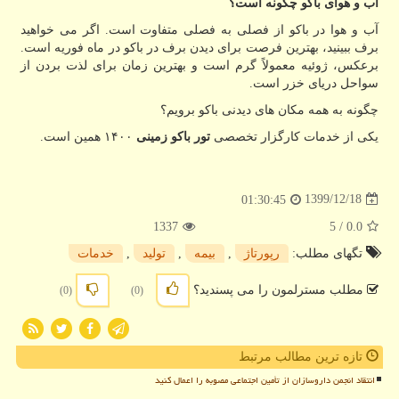
آب و هوای باکو چگونه است؟
آب و هوا در باکو از فصلی به فصلی متفاوت است. اگر می خواهید
برف ببینید، بهترین فرصت برای دیدن برف در باکو در ماه فوریه است.
برعکس، ژوئیه معمولاً گرم است و بهترین زمان برای لذت بردن از
سواحل دریای خزر است.
چگونه به همه مکان های دیدنی باکو برویم؟
یکی از خدمات کارگزار تخصصی
تور باکو زمینی
۱۴۰۰ همین است.
1399/12/18
01:30:45
1337
/ 5
0.0
تگهای مطلب:
رپورتاژ
,
بیمه
,
تولید
,
خدمات
مطلب مسترلمون را می پسندید؟
(0)
(0)
تازه ترین مطالب مرتبط
انتقاد انجمن داروسازان از تأمین اجتماعی مصوبه را اعمال کنید