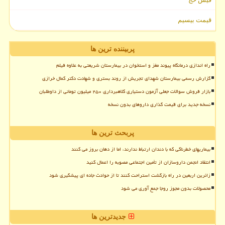
قیمت بیسیم
پربیننده ترین ها
راه اندازی درمانگاه پیوند مغز و استخوان در بیمارستان شریعتی به علاوه فیلم
گزارش رسمی بیمارستان شهدای تجریش از روند بستری و شهادت دکتر کمال خرازی
بازار فروش سوالات جعلی آزمون دستیاری کلاهبرداری ۲۵۰ میلیون تومانی از داوطلبان
نسخه جدید برای قیمت گذاری داروهای بدون نسخه
پربحث ترین ها
بیماریهای خطرناکی که با دندان ارتباط ندارند، اما از دهان بروز می کنند
انتقاد انجمن داروسازان از تأمین اجتماعی مصوبه را اعمال کنید
زائرین اربعین در راه بازگشت استراحت کنند تا از حوادث جاده ای پیشگیری شود
محصولات بدون مجوز روجا جمع آوری می شود
جدیدترین ها