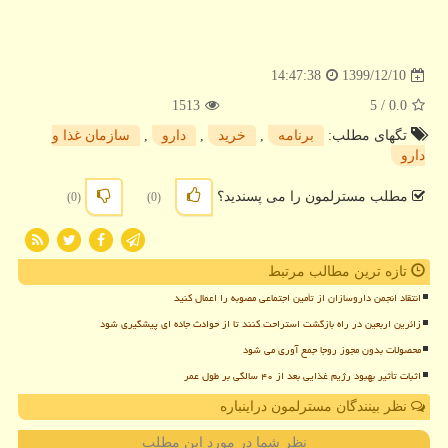
1399/12/10
14:47:38
1513
/ 5
0.0
تگهای مطلب:
برنامه
,
خرید
,
دارو
,
سازمان غذا و
دارو
مطلب مسترلمون را می پسندید؟
(0)
(0)
تازه ترین مطالب مرتبط
انتقاد انجمن داروسازان از تأمین اجتماعی مصوبه را اعمال کنید
زائرین اربعین در راه بازگشت استراحت کنند تا از حوادث جاده ای پیشگیری شود
محصولات بدون مجوز روجا جمع آوری می شود
اثبات تأثیر بهبود رژیم غذایی بعد از ۴۰ سالگی بر طول عمر
نظر بینندگان مسترلمون دراینباره
نظر شما در مورد این مطلب