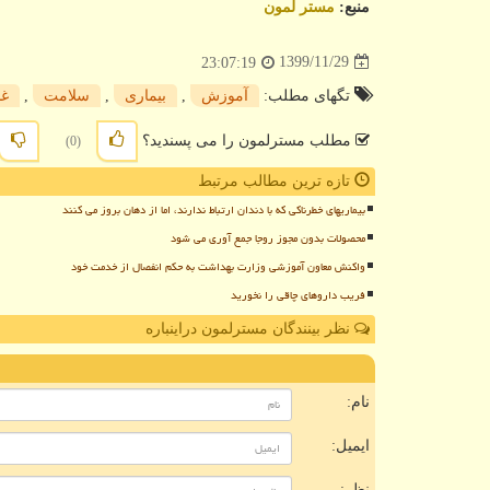
منبع:
مستر لمون
1399/11/29
23:07:19
تگهای مطلب:
آموزش
,
بیماری
,
سلامت
,
غذ
مطلب مسترلمون را می پسندید؟
(0)
تازه ترین مطالب مرتبط
بیماریهای خطرناکی که با دندان ارتباط ندارند، اما از دهان بروز می کنند
محصولات بدون مجوز روجا جمع آوری می شود
واکنش معاون آموزشی وزارت بهداشت به حکم انفصال از خدمت خود
فریب داروهای چاقی را نخورید
نظر بینندگان مسترلمون دراینباره
ن
نام:
ایمیل:
نظر: