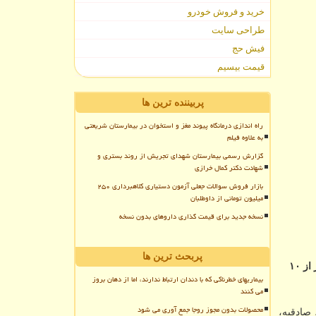
خرید و فروش خودرو
طراحی سایت
فیش حج
قیمت بیسیم
پربیننده ترین ها
راه اندازی درمانگاه پیوند مغز و استخوان در بیمارستان شریعتی
به علاوه فیلم
گزارش رسمی بیمارستان شهدای تجریش از روند بستری و
شهادت دکتر کمال خرازی
بازار فروش سوالات جعلی آزمون دستیاری کلاهبرداری ۲۵۰
میلیون تومانی از داوطلبان
نسخه جدید برای قیمت گذاری داروهای بدون نسخه
پربحث ترین ها
به گزارش مستر لمون خراسان شمالی مدیر دفتر تسهیلگری و توسعه محلی نیروگاه، حصارشیرعلی، شیرآب و صادقیه اظهار داشت: بیشتر از ۱۰
بیماریهای خطرناکی که با دندان ارتباط ندارند، اما از دهان بروز
می کنند
محصولات بدون مجوز روجا جمع آوری می شود
 صادقیه،