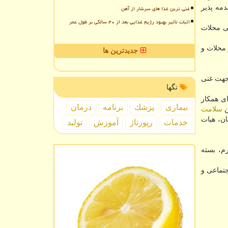
مه پذیر
غنی ترین غذا های سرشار از آهن
اثبات تأثیر بهبود رژیم غذایی بعد از ۴۰ سالگی بر طول عمر
اهالی محلات
 محلات و
جدیدترین ها
جهت غنی
تگها
ی همکار
بیماری
پزشك
برنامه
درمان
ن
سلامت
ن، هیات
خدمات
رپورتاژ
آموزش
تولید
م، بسته
تماعی و