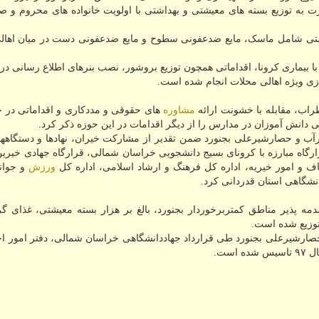
به توزیع بسته های معیشتی و بهداشتی با اولویت خانواده های محروم و صد
راستا تابحال حدود ۹ هزار بسته بهداشتی شامل ماسک، مایع ضدعفونی سطوح و مایع ضدعفونی دست در میان 
با بیماری کرونا، اقداماتی همچون توزیع بروشور، نصب بنرهای اطلاع رسانی در
زی ویژه اهالی محلات انجام شده است.
اب، مقابله با خشونت ارائه
مشاوره
های حقوقی و مددکاری و اقداماتی در 
 دانش آموزان در مدارس را از دیگر اقدامات در این حوزه ذکر کرد.
رآب و حصارشیرعلی بجنورد ضمن تقدیر از مشارکت خیران، نهادها و دستگاهها
رگاه مبارزه با کرونای بسیج دانشجویی خراسان شمالی، قرارگاه جهادی خیری
اف و امور خیریه، اداره کل فرهنگ و ارشاد اسلامی، اداره کل
ورزش
و جوانا
انشگاهی استان قدردانی کرد.
مه پذیر مناطق کمتربرخوردار بجنورد، بالغ بر هزار بسته معیشتی، غذای گر
وزیع شده است.
حصارشیرعلی بجنورد طی قرارداد جهاددانشگاهی خراسان شمالی، دفتر امور اج
ست.