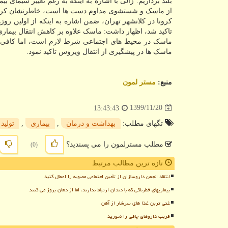
بلند برداریم. زالی با اشاره به اینکه به رغم تغییر سیمای
از ماسک و شستشوی مداوم دست ها است، خاطرنشان کرد: ما
کرونا در کلانشهر تهران، ضمن اشاره به اینکه از اولین روزه
تاکید شد، اظهار داشت: ماسک علاوه بر کاهش انتقال بیمار
ماسک در محیط های اجتماعی شرط لازم است، اما کافی ن
ماسک ها در پیشگیری از انتقال ویروس تاکید نمود.
منبع:
مستر لمون
1399/11/20
13:43:43
تگهای مطلب:
بهداشت و درمان
,
بیماری
,
تولید
مطلب مسترلمون را می پسندید؟
(0)
تازه ترین مطالب مرتبط
انتقاد انجمن داروسازان از تأمین اجتماعی مصوبه را اعمال کنید
بیماریهای خطرناکی که با دندان ارتباط ندارند، اما از دهان بروز می کنند
غنی ترین غذا های سرشار از آهن
فریب داروهای چاقی را نخورید