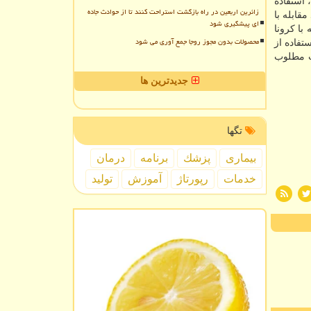
 استفاده
زائرین اربعین در راه بازگشت استراحت کنند تا از حوادث جاده
ابله با
ای پیشگیری شود
با کرونا
محصولات بدون مجوز روجا جمع آوری می شود
تفاده از
ت مطلوب
جدیدترین ها
تگها
بیماری
پزشك
برنامه
درمان
خدمات
رپورتاژ
آموزش
تولید