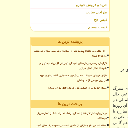
خرید و فروش خودرو
طراحی سایت
فیش حج
قیمت بیسیم
پربیننده ترین ها
راه اندازی درمانگاه پیوند مغز و استخوان در بیمارستان شریعتی
به علاوه فیلم
گزارش رسمی بیمارستان شهدای تجریش از روند بستری و
شهادت دکتر کمال خرازی
ی در
بازار فروش سوالات جعلی آزمون دستیاری کلاهبرداری ۲۵۰
میلیون تومانی از داوطلبان
نسخه جدید برای قیمت گذاری داروهای بدون نسخه
های سترگ
 عین حال
لمللی هم
پربحث ترین ها
آن روزها
بارزه با
بیماریهای خطرناکی که با دندان ارتباط ندارند، اما از دهان بروز
اظتی در
می کنند
م گامی
انتقاد انجمن داروسازان از تأمین اجتماعی مصوبه را اعمال کنید