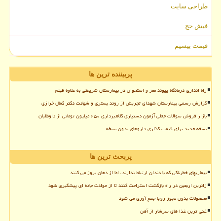
طراحی سایت
فیش حج
قیمت بیسیم
پربیننده ترین ها
راه اندازی درمانگاه پیوند مغز و استخوان در بیمارستان شریعتی به علاوه فیلم
گزارش رسمی بیمارستان شهدای تجریش از روند بستری و شهادت دکتر کمال خرازی
بازار فروش سوالات جعلی آزمون دستیاری کلاهبرداری ۲۵۰ میلیون تومانی از داوطلبان
نسخه جدید برای قیمت گذاری داروهای بدون نسخه
پربحث ترین ها
بیماریهای خطرناکی که با دندان ارتباط ندارند، اما از دهان بروز می کنند
زائرین اربعین در راه بازگشت استراحت کنند تا از حوادث جاده ای پیشگیری شود
محصولات بدون مجوز روجا جمع آوری می شود
غنی ترین غذا های سرشار از آهن