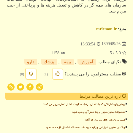
سازمان های بیمه گر در کاهش و تعدیل هزینه ها و پرداختی از جیب
مردم شد.
منبع:
mrlemon.ir
1399/09/26
13:33:54
1158
/ 5
5.0
تگهای مطلب:
آموزش
,
بیمه
,
پزشك
,
دارو
مطلب مسترلمون را می پسندید؟
(0)
(1)
تازه ترین مطالب مرتبط
بیماریهای خطرناکی که با دندان ارتباط ندارند، اما از دهان بروز می کنند
محصولات بدون مجوز روجا جمع آوری می شود
غنی ترین غذا های سرشار از آهن
واکنش معاون آموزشی وزارت بهداشت به حکم انفصال از خدمت خود