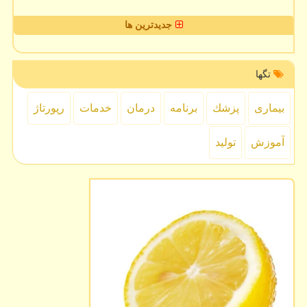
جدیدترین ها
تگها
بیماری
پزشك
برنامه
درمان
خدمات
رپورتاژ
آموزش
تولید