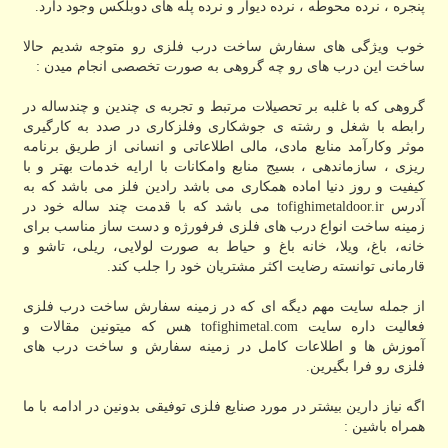
پنجره ، نرده محوطه ، نرده دیوار و نرده پله های دوبلکس وجود دارد.
خوب ویژگی های سفارش ساخت درب فلزی رو متوجه شدیم حالا
ساخت این درب های رو چه گروهی به صورت تخصصی انجام میدن :
گروهی که با غلبه بر تحصیلات مرتبط و تجربه ی چندین و چندساله در
رابطه با شغل و رشته ی جوشکاری وفلزکاری در صدد به کارگیری
موثر وکارآمد منابع مادی، مالی اطلاعاتی و انسانی از طریق برنامه
ریزی ، سازماندهی ، بسیج منابع وامکانات با ارایه خدمات بهتر و با
کیفیت و روز دنیا اماده همکاری می باشد رادین فلز می باشد که به
آدرس tofighimetaldoor.ir می باشد که با قدمت چند ساله خود در
زمینه ساخت انواع درب های فلزی فرفورژه و دست ساز مناسب برای
خانه، باغ، ویلا، خانه باغ و حیاط به صورت لولایی، ریلی، تاشو و
قارمانی توانسته رضایت اکثر مشتریان خود را جلب کند.
از جمله سایت مهم دیگه ای که در زمینه سفارش ساخت درب فلزی
فعالیت داره سایت tofighimetal.com هس که میتونین مقالات و
آموزش ها و اطلاعات کامل در زمینه سفارش و ساخت درب های
فلزی رو فرا بگیرین.
اگه نیاز دارین بیشتر در مورد صنایع فلزی توفیقی بدونین در ادامه با ما
همراه باشین :