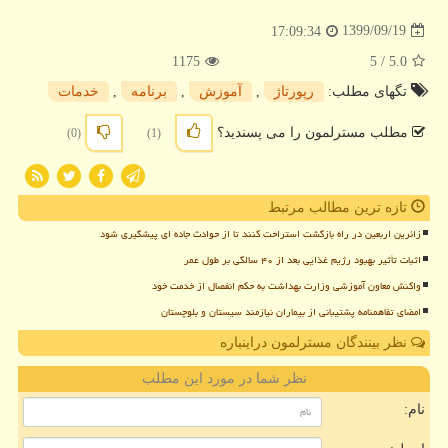
1399/09/19
17:09:34
1175
/ 5
5.0
تگهای مطلب:
رپورتاژ
,
آموزش
,
برنامه
,
خدمات
مطلب مسترلمون را می پسندید؟
(0)
(1)
تازه ترین مطالب مرتبط
زائرین اربعین در راه بازگشت استراحت کنند تا از حوادث جاده ای پیشگیری شود
اثبات تأثیر بهبود رژیم غذایی بعد از ۴۰ سالگی بر طول عمر
واکنش معاون آموزشی وزارت بهداشت به حکم انفصال از خدمت خود
امضای تفاهمنامه پشتیبانی از بیماران نیازمند سیستان و بلوچستان
نظر بینندگان مسترلمون دراینباره
نظر شما در مورد این مطلب
نام: