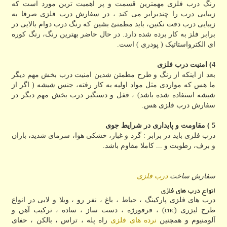
رنگ درب فلزی مهمترین قسمت و پر اهمیت ترین مورد است که
زیبایی درب را چندبرابر می کند ، در سفارش درب فلزی صرفا به
زیبایی درب دقت نکنین، باید مطمنئ بشین که رنگ درب دوام بالایی در
برابر فلز به کار برده شده دارد. در حال حاضر بهترین رنگ، رنگ کوره
ای الکترواستاتیک ( پودری ) است.
4) امنیت درب فلزی
بعد از اینکه از رنگ و طرح مطمئن شدین امنیت درب بخش مهم دیگر
ما هس که مواردی مثل مواد اولیه به کار رفته، جنس شیشه ( اگر از
شیشه استفاده شده باشد) ، قفل و دستگیر درب بخش مهم دیگر در
سفارش درب فلزی هس.
5 ) مقاومت و پایداری در شرایط جوی
درب فلزی باید در برابر : گرد و غبار، خشکی هوا، سرمای شدید، باران
و برف، رطوبت و ... کاملا مقاوم باشد.
سفارش ساخت
درب فلزی
انواع درب های فلزی
درب های فلزی پارکینگ ، حیاط ، باغ ، نفر رو ، ویلا و لابی در انواع
طرح لیزری (cnc) ، فرفورژه ، دست ساز ، ساده ، ترکیب آهن و
آلومنیوم و همچنین
نرده های فلزی
راه پله ، تراس ، بالکن ، حفای