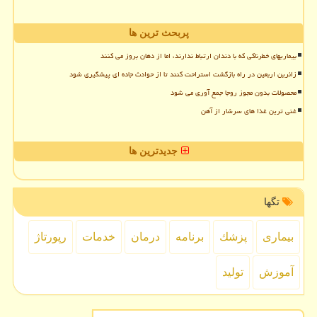
پربحث ترین ها
بیماریهای خطرناکی که با دندان ارتباط ندارند، اما از دهان بروز می کنند
زائرین اربعین در راه بازگشت استراحت کنند تا از حوادث جاده ای پیشگیری شود
محصولات بدون مجوز روجا جمع آوری می شود
غنی ترین غذا های سرشار از آهن
جدیدترین ها
تگها
بیماری
پزشك
برنامه
درمان
خدمات
رپورتاژ
آموزش
تولید