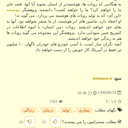
به هنگامی که روبات ها، هوشمندتر از انسان بشوند آیا آنها، قصد جان
ما را خواهند کرد؟ ما را خواهند کشت؟ دانشمند پژوهشگر
موسسه
«اپن آی» که به تولید روبات های هوشمند می پردازد، می گوید نه!
او اعتقاد دارد، ماشین های ابر هوشمند، از ما متنفر نخواهند بود. آنها به
بقای خود خواهند اندیشید. روبات «من انسان» با انبوه اطلاعات در
کمبریج چنین سودایی ندارد. پژوهشگر این مجموعه می گوید روبات ها
هم به زندگی خود خواهند اندیشید.
آنچه نگران ساز است، با آمدن خودرو های خودران ناگهان ۱۰ میلیون
تن فقط در آمریکا، کار خویش را از دست خواهند داد.
منبع:
mrlemon.ir
1399/09/19
16:46:23
1163
/ 5
5.0
تگهای مطلب:
بیماری
,
تولید
,
درمان
,
زندگی
مطلب مسترلمون را می پسندید؟
(0)
(1)