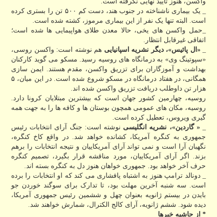
واکسن، هنوز تایید نهایی نگرفته است.
_ یک بیماری ناشناخته در جنوب هند، دست کم ۵۰۰ تن را بستری کرده
است. البته تنها یک نفر از این بیماری مرموز، کشته شده است.
_حمل واکسن های یخی، حالا معدن طلای هواپیمایی ها شده است؛
اتفاقی غیرقابل انتظار.
_
«ال پائیس»، دیگر نشریه اسپانیایی
هم نوشته است: واکسن روسی،
«سپوتینگ وی» به درمانگاه های روسیه رسید. مسکو می گوید کارکنان
بهداشت و آموزگاران برای تزریق واکسن، مقدم هستند. ایمن سازی
همگانی، در هفتاد درمانگاه در مسکو شروع شده است. در این میان، ۵
هزار تن داوطلب دریافت تزریق واکسن شده اند.
روسیه، چهارمین کشور جهان است که بیشترین مبتلایان کرونا دارد.
روسیه، مکان های عمومی همچون بوستان ها و کافه ها را به جهت همه
گیری ویروس، تعطیل کرده است.
_
« گاردین»، نشریه انگلیسی
نوشته است: جنگ آرای انتخابات رئیس
جمهوری به کنگره آمریکا، کشانده خواهد شد. در واقع کاخ کنگره،
نگهبان آرا است و نمی تواند آرای آمریکاییان و نتیجه انتخابات را برهم
بزند. اگر آرای آمریکاییان، مورد مناقشه قرار بگیرد، تصمیم کنگره
حرف آخر خواهد بود. جمهوری خواهان هنوز دل به کنگره بسته اند.
_ دونالد ترامپ هنوز به اشتباه پافشاری می کند که او انتخابات را برده
است. سه شنبه آخرین مهلت بود، تا تدارک برای سوگند خوردن جو
بایدن در بیستم ژانویه بعنوان چهل و ششمین رئیس جمهوری آمریکا،
دیده شود. ششم ژانویه، آرای کالج الکترال، شمارش خواهند شد.
* از حاشیه خبرها