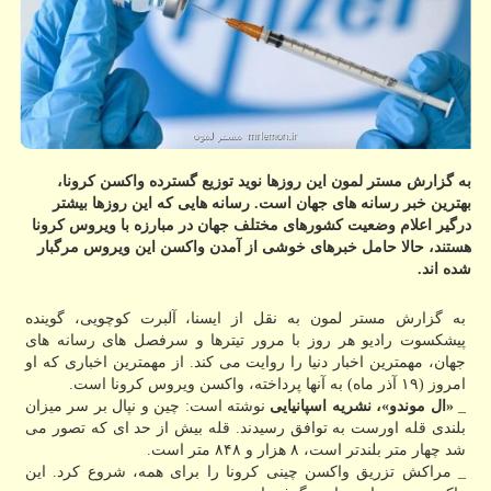
به گزارش مستر لمون این روزها نوید توزیع گسترده واکسن کرونا،
بهترین خبر رسانه های جهان است. رسانه هایی که این روزها بیشتر
درگیر اعلام وضعیت کشورهای مختلف جهان در مبارزه با ویروس کرونا
هستند، حالا حامل خبرهای خوشی از آمدن واکسن این ویروس مرگبار
شده اند.
به گزارش مستر لمون به نقل از ایسنا، آلبرت کوچویی، گوینده
پیشکسوت رادیو هر روز با مرور تیترها و سرفصل های رسانه های
جهان، مهمترین اخبار دنیا را روایت می کند. از مهمترین اخباری که او
امروز (۱۹ آذر ماه) به آنها پرداخته، واکسن ویروس کرونا است.
_
«ال موندو»، نشریه اسپانیایی
نوشته است: چین و نپال بر سر میزان
بلندی قله اورست به توافق رسیدند. قله بیش از حد ای که تصور می
شد چهار متر بلندتر است، ۸ هزار و ۸۴۸ متر است.
_ مراکش تزریق واکسن چینی کرونا را برای همه، شروع کرد. این