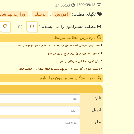
1399/09/18
17:56:53
تگهای مطلب:
آموزش
,
پزشك
,
وزارت بهداشت
مطلب مسترلمون را می پسندید؟
(1)
تازه ترین مطالب مرتبط
بیماریهای خطرناکی که با دندان ارتباط ندارند، اما از دهان بروز می کنند
محصولات بدون مجوز روجا جمع آوری می شود
غنی ترین غذا های سرشار از آهن
واکنش معاون آموزشی وزارت بهداشت به حکم انفصال از خدمت خود
نظر بینندگان مسترلمون دراینباره
ن
نام:
ایمیل:
نظر: