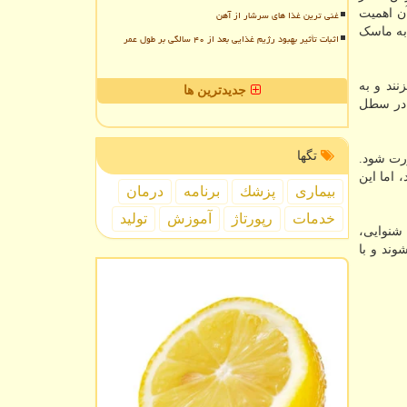
ن اهمیت
غنی ترین غذا های سرشار از آهن
 به ماسک
اثبات تأثیر بهبود رژیم غذایی بعد از ۴۰ سالگی بر طول عمر
ند و به
جدیدترین ها
 در سطل
تگها
ورت شود.
 اما این
بیماری
پزشك
برنامه
درمان
خدمات
رپورتاژ
آموزش
تولید
 شنوایی،
وند و با