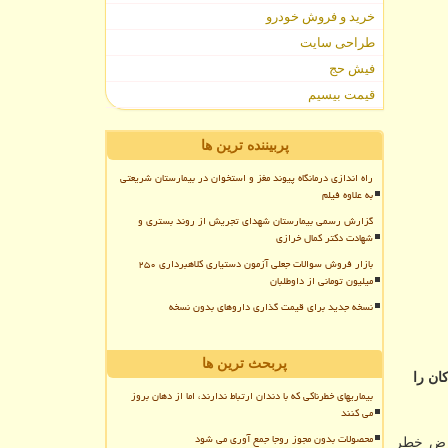
خرید و فروش خودرو
طراحی سایت
فیش حج
قیمت بیسیم
پربیننده ترین ها
راه اندازی درمانگاه پیوند مغز و استخوان در بیمارستان شریعتی
به علاوه فیلم
گزارش رسمی بیمارستان شهدای تجریش از روند بستری و
شهادت دکتر کمال خرازی
بازار فروش سوالات جعلی آزمون دستیاری کلاهبرداری ۲۵۰
میلیون تومانی از داوطلبان
نسخه جدید برای قیمت گذاری داروهای بدون نسخه
پربحث ترین ها
ان را
بیماریهای خطرناکی که با دندان ارتباط ندارند، اما از دهان بروز
می کنند
محصولات بدون مجوز روجا جمع آوری می شود
عرض خطر