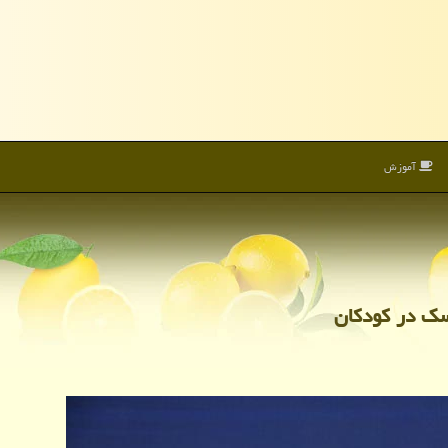
آموزش
سك در كودكان