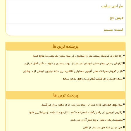
طراحی سایت
فیش حج
قیمت بیسیم
پربیننده ترین ها
راه اندازی درمانگاه پیوند مغز و استخوان در بیمارستان شریعتی به علاوه فیلم
گزارش رسمی بیمارستان شهدای تجریش از روند بستری و شهادت دکتر کمال خرازی
بازار فروش سوالات جعلی آزمون دستیاری کلاهبرداری ۲۵۰ میلیون تومانی از داوطلبان
نسخه جدید برای قیمت گذاری داروهای بدون نسخه
پربحث ترین ها
بیماریهای خطرناکی که با دندان ارتباط ندارند، اما از دهان بروز می کنند
زائرین اربعین در راه بازگشت استراحت کنند تا از حوادث جاده ای پیشگیری شود
محصولات بدون مجوز روجا جمع آوری می شود
غنی ترین غذا های سرشار از آهن