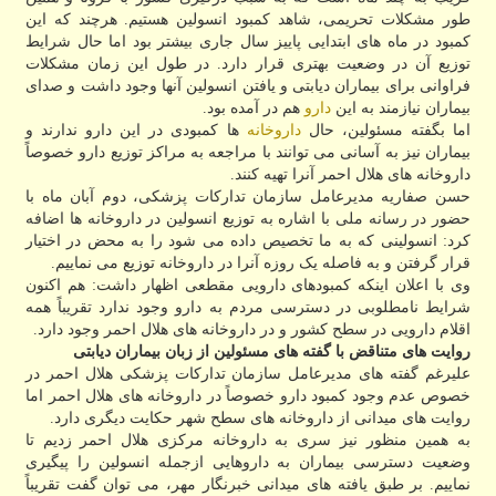
طور مشکلات تحریمی، شاهد کمبود انسولین هستیم. هرچند که این
کمبود در ماه های ابتدایی پاییز سال جاری بیشتر بود اما حال شرایط
توزیع آن در وضعیت بهتری قرار دارد. در طول این زمان مشکلات
فراوانی برای بیماران دیابتی و یافتن انسولین آنها وجود داشت و صدای
بیماران نیازمند به این
دارو
هم در آمده بود.
اما بگفته مسئولین، حال
داروخانه
ها کمبودی در این دارو ندارند و
بیماران نیز به آسانی می توانند با مراجعه به مراکز توزیع دارو خصوصاً
داروخانه های هلال احمر آنرا تهیه کنند.
حسن صفاریه مدیرعامل سازمان تدارکات پزشکی، دوم آبان ماه با
حضور در رسانه ملی با اشاره به توزیع انسولین در داروخانه ها اضافه
کرد: انسولینی که به ما تخصیص داده می شود را به محض در اختیار
قرار گرفتن و به فاصله یک روزه آنرا در داروخانه توزیع می نماییم.
وی با اعلان اینکه کمبودهای دارویی مقطعی اظهار داشت: هم اکنون
شرایط نامطلوبی در دسترسی مردم به دارو وجود ندارد تقریباً همه
اقلام دارویی در سطح کشور و در داروخانه های هلال احمر وجود دارد.
روایت های متناقض با گفته های مسئولین از زبان بیماران دیابتی
علیرغم گفته های مدیرعامل سازمان تدارکات پزشکی هلال احمر در
خصوص عدم وجود کمبود دارو خصوصاً در داروخانه های هلال احمر اما
روایت های میدانی از داروخانه های سطح شهر حکایت دیگری دارد.
به همین منظور نیز سری به داروخانه مرکزی هلال احمر زدیم تا
وضعیت دسترسی بیماران به داروهایی ازجمله انسولین را پیگیری
نماییم. بر طبق یافته های میدانی خبرنگار مهر، می توان گفت تقریباً