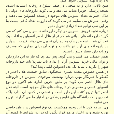
تا درباره تهیه انسولین سوال کنم.
سن بالایی دارد و به سختی در صف شلوغ داروخانه ایستاده است،
نسخه پزشکی خودرا نشانم می دهد و می گوید: داروخانه های دولتی یا
هلال احمر به تعداد انسولین های موجود در نسخه انسولین نمی دهند و
وقتی اعتراض می نماییم هم می گویند که دارو به تعداد کافی نیست بنا
بر این نمی توانیم تعداد زیادی تحویل دهیم.
درباره نحوه فروش انسولین در دیگر داروخانه ها سوال می کنم که می
گوید: داروخانه های دولتی هم کم تر از هلال احمر انسولین و اغلب یک
عدد آن هم با نسخه پزشک به بیماران تحویل می دهند. قیمت انسولین
در داروخانه های آزاد نیز بالاست و تهیه آن برای بیماری که مصرف
روزانه دارد بسیار دشوار است.
نفس عمیقی می کشد و می گوید: پس بیماری که نیاز به این دارو دارد
و توان مالی خرید انسولین آزاد را ندارد باید بمیرد؟ باید چند داروخانه
شهر را بگردد تا شاید یک عدد انسولین قلمی پیدا کند؟
در همین خصوص محمد نصیری سخنگوی سابق جمعیت هلال احمر در
گفتگو با خبرنگار مهر، درباره وضعیت موجودی انسولین در داروخانه
های هلال احمر می گوید: بر طبق آخرین آمارها هم اکنون دو نوع
انسولین قلمی و معمولی در داروخانه های هلال موجود است البته هلال
احمر تنها توزیع کننده این دارو است و نقشی در کمبود آن ندارد بلکه
تعدادی را که دانشگاه های علوم پزشکی در اختیار ما می گذارند، توزیع
می نماییم.
وی اضافه کرد: با این وجود ممکنست یک نوع انسولین در زمان خاصی
توزیع نشود و در اختیار ما هم قرار نگیرد که در این شرایط با کمبود آن