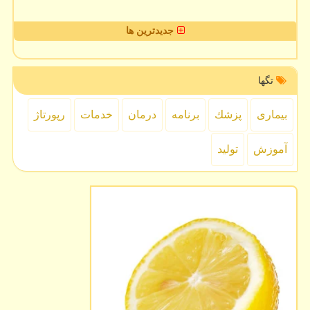
جدیدترین ها
تگها
بیماری
پزشك
برنامه
درمان
خدمات
رپورتاژ
آموزش
تولید