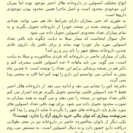
انواع مختلف انسولین در داروخانه هلال احمر موجود بوده اما میزان
این موجودی محدود است و اصل ماجرا همین محدود بودن موجودی
داروها است.
به طوری که حتی بیماران دارای شرایط حاد هم نمی توانند تعدادی
انسولین نوشته شده در نسخه خودرا از داروخانه تحویل بگیرند و به
تمام بیماران تعداد محدودی انسولین تحویل داده می شود.
حال سوال اینجاست که بیمار مبتلا به دیابت چگونه باید باقی تعداد
انسولین مورد نیاز خودرا تهیه نماید و برای یافتن یک داروی عادی
چندین داروخانه سطح شهر را باید زیر و رو کند؟
یکی از بیماران حاضر در داروخانه که فردی سالخورده و مبتلا به دیابت
است، می گوید: من باید ماهانه ۷ عدد انسولین قلمی مصرف کنم و
دکتر هم در نسخه پزشکی برایم این تعداد را نوشته است. تا چندین ماه
پیش به آسانی می توانستم این دارو را تهیه کنم اما الان به سختی پیدا
نمی گردد.
دفترچه اش را نشانم می دهد و ادامه می دهد: از داروخانه هلال احمر
فقط ۳ عدد انسولین قلمی توانستم تحویل بگیرم. هرچه اصرار می کنم
باقی تعداد موجود در نسخه را نمی دهند و می گویند به همه بیماران به
صورت محدود تحویل داده می شود. برای تهیه باقی تعداد انسولین های
مورد نیازم باید داروخانه های شهر را بگردم تا شاید دارویم را پیدا کنم.
سرنوشت بیماری که توان مالی خرید داروی آزاد را ندارد، چیست!؟
یکی دیگر از بانوان سالخورده حاضر در داروخانه نیز در صف طولانی
دریافت دارو حضور دارد و به دنبال انسولین است، به سمتش می روم