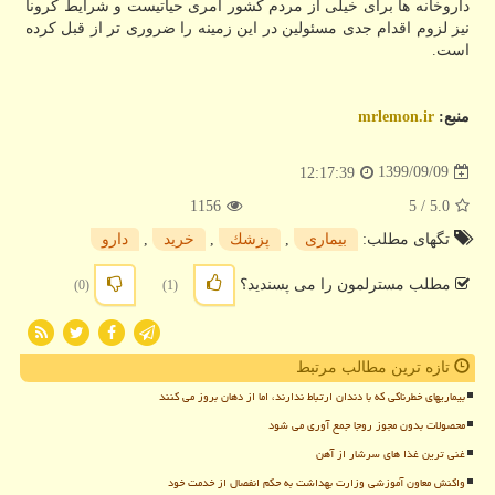
داروخانه ها برای خیلی از مردم کشور امری حیاتیست و شرایط کرونا
نیز لزوم اقدام جدی مسئولین در این زمینه را ضروری تر از قبل کرده
است.
منبع:
mrlemon.ir
1399/09/09
12:17:39
1156
/ 5
5.0
تگهای مطلب:
بیماری
,
پزشك
,
خرید
,
دارو
مطلب مسترلمون را می پسندید؟
(0)
(1)
تازه ترین مطالب مرتبط
بیماریهای خطرناکی که با دندان ارتباط ندارند، اما از دهان بروز می کنند
محصولات بدون مجوز روجا جمع آوری می شود
غنی ترین غذا های سرشار از آهن
واکنش معاون آموزشی وزارت بهداشت به حکم انفصال از خدمت خود