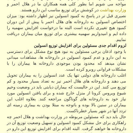
مواجه می شویم اما بطور کلی همه همکاران ما در هلال احمر و
وزارت بهداشت
در کوشش برای توزیع مناسب این دارو هستند.
نصیری قبل تر در پاسخ به کمبود انسولین نیز اظهار داشته بود: میزان
اختصاص انسولین به داروخانه های هلال احمر با پیش از این دوران
کمبود هیچ تغییری نکرده است البته ما درخواست افزایش سهمیه را
داده ایم و امیدواریم سهمیه بیشتری برای توزیع میان بیماران دریافت
نماییم.
لزوم اقدام جدی مسئولین برای افزایش توزیع انسولین
با وجود اذعان برخی مسئولین به نبود هیچ نوع مشکل برای دسترسی
به این دارو و عدم کمبود انسولین در داروخانه ها، مشاهدات میدانی
نشان میدهد که محدود بودن موجودی داروخانه ها بیماران را با
مشکلات فراوانی روبرو کرده است.
اغلب داروخانه های دولتی تنها یک عدد انسولین را به بیماران تحویل
می دهند و داروخانه های هلال احمر نیز به تعداد بسیار محدود و کم
توزیع می کنند. این در حالیست که بیماران دیابتی باید در وضعیت وخیم
شیوع ویروس کرونا از منزل خارج شده و برای یافتن انسولین مورد
نیاز خود به داروخانه های گوناگون مراجعه کنند. بعلاوه اغلب این
بیماران در سنین بالا بوده و باتوجه به مبتلا بودن به بیماری زمینه ای
تردد آنها در شهر بسیار خطرناکست.
حال باید دید که مسئولین مربوطه در وزارت بهداشت و هلال احمر چه
راهکاری برای حل مشکل کمبود انسولین و تسهیل وضعیت توزیع آن در
داروخانه ها خواهند گرفت. البته اقدام برای افزایش توزیع این دارو در