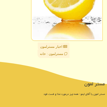
اخبار مسترلمون
مسترلمون : خانه
مستر لمون
مستر لمون یا آقای لیمو : همه چیز درمورد غذا و فست فود