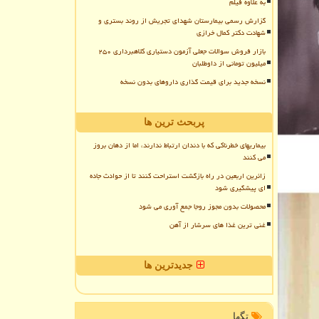
به علاوه فیلم
گزارش رسمی بیمارستان شهدای تجریش از روند بستری و
شهادت دکتر کمال خرازی
بازار فروش سوالات جعلی آزمون دستیاری کلاهبرداری ۲۵۰
میلیون تومانی از داوطلبان
نسخه جدید برای قیمت گذاری داروهای بدون نسخه
پربحث ترین ها
بیماریهای خطرناکی که با دندان ارتباط ندارند، اما از دهان بروز
می کنند
زائرین اربعین در راه بازگشت استراحت کنند تا از حوادث جاده
ای پیشگیری شود
محصولات بدون مجوز روجا جمع آوری می شود
غنی ترین غذا های سرشار از آهن
جدیدترین ها
تگها