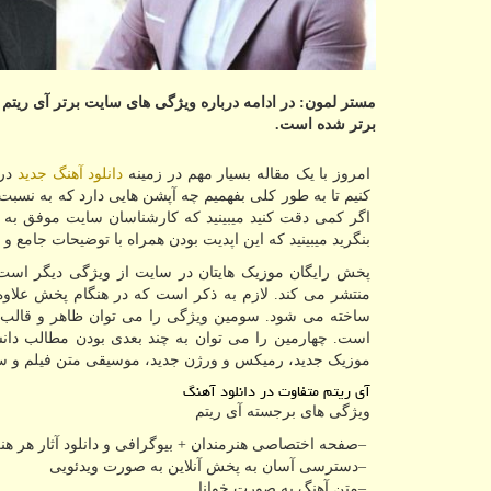
مستر لمون: در ادامه درباره ویژگی های سایت برتر آی ریتم
برتر شده است.
امروز با یک مقاله بسیار مهم در زمینه
دانلود آهنگ جدید
در 
کنیم تا به طور کلی بفهمیم چه آپشن هایی دارد که به نس
اگر کمی دقت کنید میبینید که کارشناسان سایت موفق به ب
بنگرید میبینید که این اپدیت بودن همراه با توضیحات جامع و
پخش رایگان موزیک هایتان در سایت از ویژگی دیگر است. آ
منتشر می کند. لازم به ذکر است که در هنگام پخش علا
ساخته می شود. سومین ویژگی را می توان ظاهر و قالب 
است. چهارمین را می توان به چند بعدی بودن مطالب دانست
موزیک جدید، رمیکس و ورژن جدید، موسیقی متن فیلم و سر
آی ریتم متفاوت در دانلود آهنگ
ویژگی های برجسته آی ریتم
–
صفحه اختصاصی هنرمندان + بیوگرافی و دانلود آثار هر هن
–
دسترسی آسان به پخش آنلاین به صورت ویدئویی
–
متن آهنگ به صورت خوانا