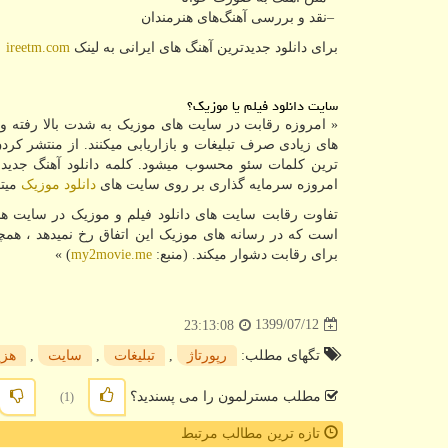
–
نقد و بررسی آهنگ‌های هنرمندان
برای دانلود جدیدترین آهنگ های ایرانی به لینک
ireetm.com
ر
سایت دانلود فیلم یا موزیک؟
« امروزه رقابت در سایت های موزیک به شدت بالا رفته و 
های زیادی صرف تبلیغات و بازاریابی میکنند. از منتشر کرد
ترین کلمات سئو محسوب میشود. کلمه دانلود آهنگ جدید ی
امروزه سرمایه گذاری بر روی سایت های
دانلود موزیک
میتو
تفاوت رقابت سایت های دانلود فیلم و موزیک در سایت ها
است که در رسانه های موزیک این اتفاق رخ نمیدهد ، همچنی
برای رقابت دشوار میکند. (منبع:
my2movie.me
) »
1399/07/12
23:13:08
تگهای مطلب:
رپورتاژ
,
تبلیغات
,
سایت
,
هزی
مطلب مسترلمون را می پسندید؟
(1)
تازه ترین مطالب مرتبط