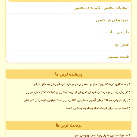
انتخابات مجلس ، کاندیدای مجلس
خرید و فروش خودرو
طراحی سایت
فیش حج
قیمت بیسیم
پربیننده ترین ها
راه اندازی درمانگاه پیوند مغز و استخوان در بیمارستان شریعتی به علاوه فیلم
گزارش رسمی بیمارستان شهدای تجریش از روند بستری و شهادت دکتر کمال خرازی
بازار فروش سوالات جعلی آزمون دستیاری کلاهبرداری ۲۵۰ میلیون تومانی از داوطلبان
نسخه جدید برای قیمت گذاری داروهای بدون نسخه
پربحث ترین ها
محصولات بدون مجوز روجا جمع آوری می شود