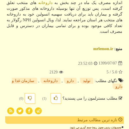
اندازه مصرف یک ماه در چند بخش به
داروخانه
های منتخب تعلق
گرفته است، پس توزیع آن تنها بوسیله داروخانه های مذکور صورت
گرفته و بیماران باید برای دریافت سهمیه انسولین خود به داروخانه
های منتخب هر استان مراجعه نمایند. لذا، ویال انسولین ‏NPH رگولار به
تعداد کافی موجود بوده و برای تمامی بیماران در دسترس و قابل
مصرف است.
منبع:
mrlemon.ir
1399/07/07
23:52:03
2129
/ 5
5.0
تگهای مطلب:
تولید
,
دارو
,
داروخانه
,
سازمان غذا و
دارو
مطلب مسترلمون را می پسندید؟
(0)
(1)
تازه ترین مطالب مرتبط
محصولات بدون مجوز روجا جمع آوری می شود