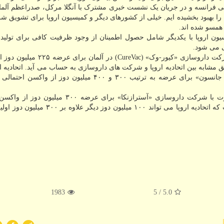
رقی فرانسه و در جریان یک نشست خبری مشترک با آنگلا مرکل، صدراعظم آلما
 را بهبود بخشیده ایم. خیلی از کشورهای دیگر و کمیسیون اروپا برای تشویق 
همسو شده اند.
یون اروپا با یکدیگر شامل حصول اطمینان از وجود ظرفیت کافی برای تولید
ی می شود.
از طرفی کمیسیون اروپا روز پنج شنبه اعلام نمود که با شرکت داروسازی «کیور-وک» 
ارمین توافق مشابه بین اتحادیه اروپا و شرکت های داروسازی به حساب می آید. اتحادیه 
از این با شرکت های داروسازی «سانوفی» و «جانسون و جانسون» برای عرضه به ترتیب ۳۰۰ و ۴۰۰ میلیون دوز
بنابر گزارش یورونیوز، کمیسیون اروپا همینطور روز ۱۴ اوت با شرکت داروسازی «آسترازنکا» برای 
کووید ۱۹ توافق کرده بود. در این توافق پیشبینی شده است که اتحادیه اروپا می تواند ۱۰۰ میل
1983
/ 5
5.0