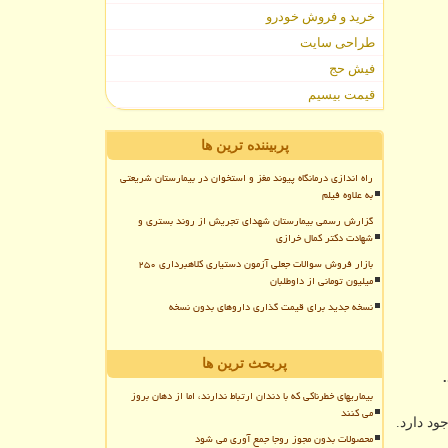
خرید و فروش خودرو
طراحی سایت
فیش حج
قیمت بیسیم
پربیننده ترین ها
راه اندازی درمانگاه پیوند مغز و استخوان در بیمارستان شریعتی
به علاوه فیلم
گزارش رسمی بیمارستان شهدای تجریش از روند بستری و
شهادت دکتر کمال خرازی
بازار فروش سوالات جعلی آزمون دستیاری کلاهبرداری ۲۵۰
میلیون تومانی از داوطلبان
نسخه جدید برای قیمت گذاری داروهای بدون نسخه
پربحث ترین ها
بیماریهای خطرناکی که با دندان ارتباط ندارند، اما از دهان بروز
می کنند
ود دارد.
محصولات بدون مجوز روجا جمع آوری می شود