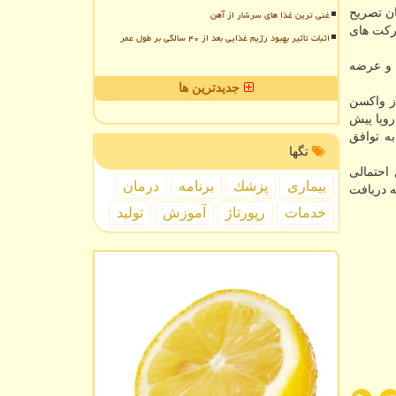
ن تصریح
غنی ترین غذا های سرشار از آهن
شرکت های
اثبات تأثیر بهبود رژیم غذایی بعد از ۴۰ سالگی بر طول عمر
 و عرضه
جدیدترین ها
(CureVac) در آلمان برای عرضه ۲۲۵ میلیون دوز از واکسن
اروپا پیش
 از واکسن احتمالی به توافق
تگها
عرضه ۳۰۰ میلیون دوز از واکسن احتمالی
بیماری
پزشك
برنامه
درمان
یون دوز دیگر علاوه بر ۳۰۰ میلیون دوز اولیه دریافت
خدمات
رپورتاژ
آموزش
تولید