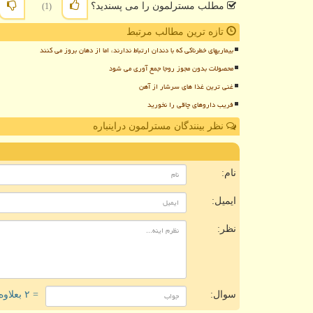
مطلب مسترلمون را می پسندید؟
(1)
تازه ترین مطالب مرتبط
بیماریهای خطرناکی که با دندان ارتباط ندارند، اما از دهان بروز می کنند
محصولات بدون مجوز روجا جمع آوری می شود
غنی ترین غذا های سرشار از آهن
فریب داروهای چاقی را نخورید
نظر بینندگان مسترلمون دراینباره
ن
نام:
ایمیل:
نظر:
سوال:
= ۲ بعلاوه ۳