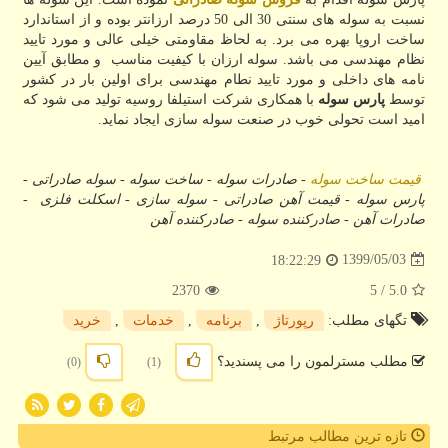
نسبت به سوله های سنتی 30 الی 50 درصد ارزانتر بوده و از استاندارد
ساخت اروپا بهره می برد. به لحاظ مقاومتی خیلی عالی و مورد تایید
نظام مهندسی می باشد. سوله ارزان با کیفیت مناسب و مطابق آیین
نامه های داخلی و مورد تایید نطام مهندسی برای اولین بار در کشور
توسط
پارس سوله
با همکاری شرکت استیلفا روسیه تولید می شود که
امید است تحولی خوب در صنعت سوله سازی ایجاد نماید.
قیمت ساخت سوله
-
صادرات سوله
-
ساخت سوله -
سوله صادراتی
-
پارس سوله
-
قیمت آهن صادراتی -
سوله سازی
-
اسکلت فلزی
-
صادرات آهن
-
صادرکننده سوله
-
صادرکننده آهن
1399/05/03
18:22:29
2370
/ 5
5.0
تگهای مطلب:
رپورتاژ
,
برنامه
,
خدمات
,
خرید
مطلب مسترلمون را می پسندید؟
(0)
(1)
تازه ترین مطالب مرتبط