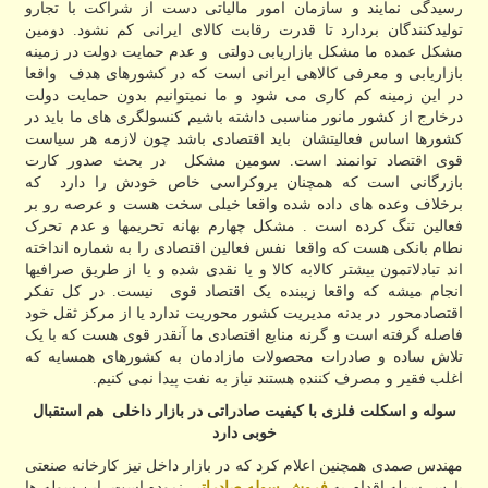
رسیدگی نمایند و سازمان امور مالیاتی دست از شراکت با تجارو
تولیدکنندگان بردارد تا قدرت رقابت کالای ایرانی کم نشود. دومین
مشکل عمده ما مشکل بازاریابی دولتی و عدم حمایت دولت در زمینه
بازاریابی و معرفی کالاهی ایرانی است که در کشورهای هدف واقعا
در این زمینه کم کاری می شود و ما نمیتوانیم بدون حمایت دولت
درخارج از کشور مانور مناسبی داشته باشیم کنسولگری های ما باید در
کشورها اساس فعالیتشان باید اقتصادی باشد چون لازمه هر سیاست
قوی اقتصاد توانمند است. سومین مشکل در بحث صدور کارت
بازرگانی است که همچنان بروکراسی خاص خودش را دارد که
برخلاف وعده های داده شده واقعا خیلی سخت هست و عرصه رو بر
فعالین تنگ کرده است . مشکل چهارم بهانه تحریمها و عدم تحرک
نطام بانکی هست که واقعا نفس فعالین اقتصادی را به شماره انداخته
اند تبادلاتمون بیشتر کالابه کالا و یا نقدی شده و یا از طریق صرافیها
انجام میشه که واقعا زیبنده یک اقتصاد قوی نیست. در کل تفکر
اقتصادمحور در بدنه مدیریت کشور محوریت ندارد یا از مرکز ثقل خود
فاصله گرفته است و گرنه منابع اقتصادی ما آنقدر قوی هست که با یک
تلاش ساده و صادرات محصولات مازادمان به کشورهای همسایه که
اغلب فقیر و مصرف کننده هستند نیاز به نفت پیدا نمی کنیم.
سوله و اسکلت فلزی با کیفیت صادراتی در بازار داخلی هم استقبال
خوبی دارد
مهندس صمدی همچنین اعلام کرد که در بازار داخل نیز کارخانه صنعتی
پارس سوله اقدام به
فروش سوله صادراتی
نموده است. این سوله ها