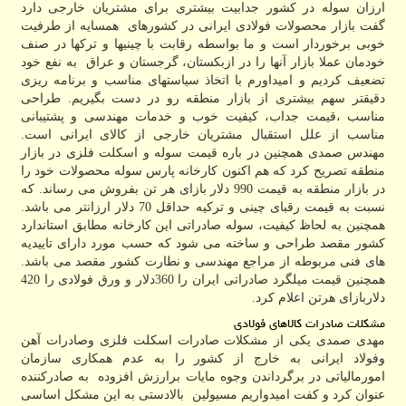
ارزان سوله در کشور جدابیت بیشتری برای مشتریان خارجی دارد
گفت بازار محصولات فولادی ایرانی در کشورهای همسایه از طرفیت
خوبی برخوردار است و ما بواسطه رقابت با چینیها و ترکها در صنف
خودمان عملا بازار آنها را در ازبکستان، گرجستان و عراق به نفع خود
تضعیف کردیم و امیداورم با اتخاذ سیاستهای مناسب و برنامه ریزی
دقیقتر سهم بیشتری از بازار منطقه رو در دست بگیریم. طراحی
مناسب ،قیمت جداب، کیفیت خوب و خدمات مهندسی و پشتیبانی
مناسب از علل استقبال مشتریان خارجی از کالای ایرانی است.
مهندس صمدی همچنین در باره قیمت سوله و اسکلت فلزی در بازار
منطقه تصریح کرد که هم اکنون کارخانه پارس سوله محصولات خود را
در بازار منطقه به قیمت 990 دلار بازای هر تن بفروش می رساند. که
نسبت به قیمت رقبای چینی و ترکیه حداقل 70 دلار ارزانتر می باشد.
همچنین به لحاظ کیفیت، سوله صادراتی این کارخانه مطابق استاندارد
کشور مقصد طراحی و ساخته می شود که حسب مورد دارای تاییدیه
های فنی مربوطه از مراجع مهندسی و نطارت کشور مقصد می باشد.
همچنین قیمت میلگرد صادراتی ایران را 360دلار و ورق فولادی را 420
دلاربازای هرتن اعلام کرد.
مشکلات صادرات کالاهای فولادی
مهدی صمدی
یکی از مشکلات صادرات اسکلت فلزی وصادرات آهن
وفولاد ایرانی به خارج از کشور را به عدم همکاری سازمان
امورمالیاتی در برگرداندن وجوه مایات برارزش افزوده به صادرکننده
عنوان کرد و کفت امیدواریم مسیولین بالادستی به این مشکل اساسی