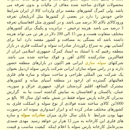
محصولات فولادی ساخته شده معاف از مالیات و بدون تعرفه می
باشد. ولی کمرگ کشورهای مقصد برای واردات کالا از ایران شرایط
خاص خودش را دارد در بعضی از کشورها مثل آذربایجان تعرفه
ورودکالای بالای 30 درصد می باشد. و در کشوری مثل افغانستان تعرفه
3 درصد می باشد. هزینه ترخیص – ترانزیت و پکینگ برای کشورهای
مختلف متفاوت هست و بین 15 الی 200 دلار در هر تن می تواند هزینه
داشته باشد که بستگی به مسافت و کشور مقصد دارد. اما برای
آشنایی بهتر به سراغ رکورددار صادرات سوله و اسکلت فلزی در یازار
منطقه رفتیم که با استناد به اسناد کمرگ جمهوری اسلامی ایران از
فعاالترین صادرکننده کالای آهن و فولاد ساخته شده می باشد.
شرکتهای
سوله سازی
ایرانی هم اکنون در بازارهای منطقه حضور
دارند و در راس سوله سازان ایرانی شرکت پارس سوله اردبیل بعنوان
یک شرکت بین المللی طراحی و ساخت سوله و سازه های فلزی
فعالیتهای گسترده ای ازخود در منطقه آسیای میانه و کشورهای
مشترک المنافع، اقلیم کردستان عراق، جمهوری عراق و سوریه،
عمان، پاکستان و افغانستان به نمایش گداشته است بنا به گزارش
مدیران کارخانه پارس سوله فقط در شش ماهه اول سال 98 بالغ بر
5000تن کالای ساخته شده فولادی از نوع سوله و اسکلت فلزی به
کشورهای مختلف صادر کرده اند و ابراز امیدواری نموده اند درصورت
مهیا بودن شرایط تا پایان سال جاری میزان
صادرات سوله
و سازه
های فلزی این کارخانه به مرز 12 هزار تن خواهد رسید. مهدی صمدی
مدیرعامل کارخانه پارس سوله با اعلام اینکه کیفیت مناسب و قیمت