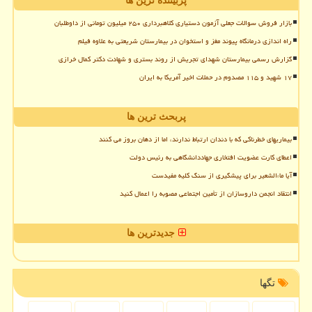
پربیننده ترین ها
بازار فروش سوالات جعلی آزمون دستیاری کلاهبرداری ۲۵۰ میلیون تومانی از داوطلبان
راه اندازی درمانگاه پیوند مغز و استخوان در بیمارستان شریعتی به علاوه فیلم
گزارش رسمی بیمارستان شهدای تجریش از روند بستری و شهادت دکتر کمال خرازی
۱۷ شهید و ۱۱۵ مصدوم در حملات اخیر آمریکا به ایران
پربحث ترین ها
بیماریهای خطرناکی که با دندان ارتباط ندارند، اما از دهان بروز می کنند
اعطای کارت عضویت افتخاری جهاددانشگاهی به رئیس دولت
آیا ماءالشعیر برای پیشگیری از سنگ کلیه مفیدست
انتقاد انجمن داروسازان از تأمین اجتماعی مصوبه را اعمال کنید
جدیدترین ها
تگها