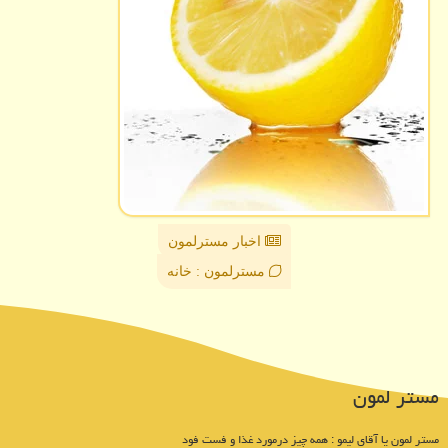
اخبار مسترلمون
مسترلمون : خانه
مستر لمون
مستر لمون یا آقای لیمو : همه چیز درمورد غذا و فست فود