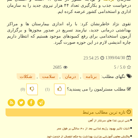
درخواست جذب و بکارگیری تعداد ۴۴ هزار نیروی جدید را به سازمان
اداری و استخدامی کشور عرضه کرده ایم.
تقوی نژاد خاطرنشان کرد: با راه اندازی بیمارستان ها و مراکز
بهداشتی درمانی جدید، نیازمند تسریع در صدور مجوزها و برگزاری
آزمون استخدامی برای رفع کمبودهای موجود هستیم که انتظار داریم
چاره اندیشی لازم در این حوزه صورت گیرد.
1399/04/30
23:54:25
2685
/ 5
5.0
تگهای مطلب:
برنامه
,
درمان
,
سلامت
,
شكلات
مطلب مسترلمون را می پسندید؟
(0)
(1)
تازه ترین مطالب مرتبط
غنی ترین غذا های سرشار از آهن
اثبات تأثیر بهبود رژیم غذایی بعد از ۴۰ سالگی بر طول عمر
واکنش معاون آموزشی وزارت بهداشت به حکم انفصال از خدمت خود