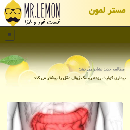
مستر لمون
منو
مطالعه جدید نشان می دهد؛
بیماری كولیت روده ریسك زوال عقل را بیشتر می كند