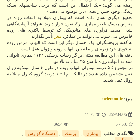
زمینه می گوید: «یک احتمال این است که برخی شاخصهای سبک
زندگی وجود چنین رابطه ای را توضیح می دهند.»
تحقیق دیگری نشان داده است که بیماران مبتلا به التهاب روده در
معرض ریسک بالاتر بیماری پارکینسون قرار دارند. شواهد آزمایشگاهی
نشان میدهد فرآورده های متابولیکی که توسط باکتری های روده
خاموش می شوند می توانند بر عملکرد
مغز
تأثیر بگذارند.
به گفته پژوهشگران، یک احتمال دیگر این است که التهاب مزمن روده
به خودی خود زیربنای رابطه بین التهاب روده و زوال عقل است.
یافته های این مطالعه مبتنی بر گزارشات پزشکی ۱۷۴۲ بیماری تایوانی
مبتلا به التهاب روده با سن ۴۵ سال به بالا بود.
در مجموع ۵.۵ درصد بیماران التهاب روده در طول ۶ سال مبتلا به زوال
عقل تشخیص داده شدند درحالیکه تنها ۱.۴ درصد گروه کنترل مبتلا به
زوال عقل شدند.
منبع:
mrlemon.ir
1399/04/06
11:52:30
3654
/ 5
5.0
تگهای مطلب:
بیماری
,
پزشك
,
دستگاه گوارش
,
زندگی