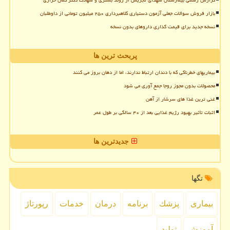
بازار فروش سوالات جعلی آزمون دستیاری کلاهبرداری ۲۵۰ میلیون تومانی از داوطلبان
نسخه جدید برای قیمت گذاری داروهای بدون نسخه
پربحث ترین ها
بیماریهای خطرناکی که با دندان ارتباط ندارند، اما از دهان بروز می کنند
محصولات بدون مجوز روجا جمع آوری می شود
غنی ترین غذا های سرشار از آهن
اثبات تأثیر بهبود رژیم غذایی بعد از ۴۰ سالگی بر طول عمر
جدیدترین ها
تگها
بیماری
پزشك
برنامه
درمان
خدمات
رپورتاژ
آموزش
تولید