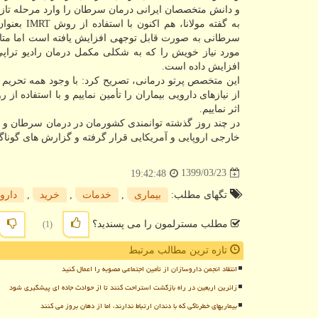
و دانش متخصصان ایرانی درمان سرطان را وارد مرحله تازه 
به گفته م
سرطانی به صورت قابل توجهی افزایش یافته است اما متاسف
مورد نیاز خویش را که به شکلی مکمل درمان رادیو تراپی 
افزایش داده است.
این متخصص پرتو درمانی، تصریح کرد: با وجود همه تحریم 
از نیازهای دارویی بیماران را تأمین نماییم و با استفاده 
اثر نماییم.
در چند روز گذشته توانمندی کشورمان در درمان سرطان و مق
خارجی اروپایی و آمریکایی قرار گرفته و گزارش های گوناگ
1399/03/23
19:42:48
تگهای مطلب:
بیماری
,
خدمات
,
خرید
,
دارو
مطلب مسترلمون را می پسندید؟
(1)
تازه ترین مطالب مرتبط
انتقاد انجمن داروسازان از تأمین اجتماعی مصوبه را اعمال کنید
زائرین اربعین در راه بازگشت استراحت کنند تا از حوادث جاده ای پیشگیری شود
بیماریهای خطرناکی که با دندان ارتباط ندارند، اما از دهان بروز می کنند