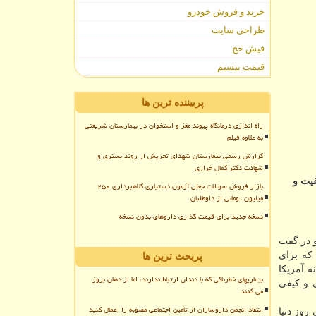
خرید و فروش خودرو
طراحی سایت
فیش حج
قیمت بیسیم
پربیننده ترین ها
راه اندازی درمانگاه پیوند مغز و استخوان در بیمارستان شریعتی
به علاوه فیلم
گزارش رسمی بیمارستان شهدای تجریش از روند بستری و
شهادت دکتر کمال خرازی
یت و
بازار فروش سوالات جعلی آزمون دستیاری کلاهبرداری ۲۵۰
میلیون تومانی از داوطلبان
نسخه جدید برای قیمت گذاری داروهای بدون نسخه
در گفت
 که برای
پربحث ترین ها
ه آمریکا
بیماریهای خطرناکی که با دندان ارتباط ندارند، اما از دهان بروز
و کیفی
می کنند
انتقاد انجمن داروسازان از تأمین اجتماعی مصوبه را اعمال کنید
روز دنیا