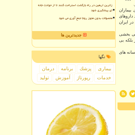
زائرین اربعین در راه بازگشت استراحت کنند تا از حوادث جاده
ای پیشگیری شود
برای بیماران
 داروهای
محصولات بدون مجوز روجا جمع آوری می شود
در ایران
انی بخشی
جدیدترین ها
 بلکه بی
سانه های
تگها
بیماری
پزشك
برنامه
درمان
خدمات
رپورتاژ
آموزش
تولید