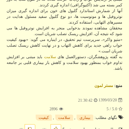
کمر بسته می شد (آکتیوگرافی) اندازه گیری کردند.
آنها از شمارش استاندارد گلبول های خون برای اندازه گیری میزان
نوتروفیل ها و مونوسیت ها، دو نوع گلبول سفید مسئول هدایت در
مسیرهای التهابی، استفاده کردند.
محققان مشاهده نمودند بدخوابی منجر به افزایش نوتروفیل ها می
شود که نتیجه آن، افزایش ریسک تصلب شریان است.
«متیو واکر»، سرپرست تیم تحقیق، در اینباره می گوید: «بهبود کیفیت
خواب راهی جدید برای کاهش التهاب و در نهایت کاهش ریسک تصلب
شریان است.»
به گفته پژوهشگران، دستورالعمل های
سلامت
باید مبتنی بر افزایش
تداوم خواب بمنظور بهبود سلامت و کاهش بار بیماری قلبی بر جامعه
باشد.
منبع:
مستر لمون
1399/03/20
21:30:42
2896
/ 5
5.0
تگهای مطلب:
بیماری
,
سلامت
,
كیفیت