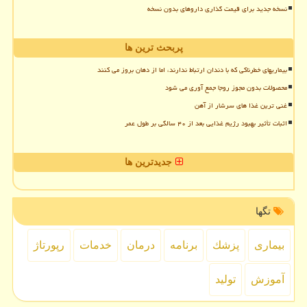
نسخه جدید برای قیمت گذاری داروهای بدون نسخه
پربحث ترین ها
بیماریهای خطرناکی که با دندان ارتباط ندارند، اما از دهان بروز می کنند
محصولات بدون مجوز روجا جمع آوری می شود
غنی ترین غذا های سرشار از آهن
اثبات تأثیر بهبود رژیم غذایی بعد از ۴۰ سالگی بر طول عمر
جدیدترین ها
تگها
بیماری
پزشك
برنامه
درمان
خدمات
رپورتاژ
آموزش
تولید