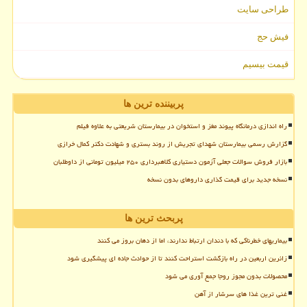
طراحی سایت
فیش حج
قیمت بیسیم
پربیننده ترین ها
راه اندازی درمانگاه پیوند مغز و استخوان در بیمارستان شریعتی به علاوه فیلم
گزارش رسمی بیمارستان شهدای تجریش از روند بستری و شهادت دکتر کمال خرازی
بازار فروش سوالات جعلی آزمون دستیاری کلاهبرداری ۲۵۰ میلیون تومانی از داوطلبان
نسخه جدید برای قیمت گذاری داروهای بدون نسخه
پربحث ترین ها
بیماریهای خطرناکی که با دندان ارتباط ندارند، اما از دهان بروز می کنند
زائرین اربعین در راه بازگشت استراحت کنند تا از حوادث جاده ای پیشگیری شود
محصولات بدون مجوز روجا جمع آوری می شود
غنی ترین غذا های سرشار از آهن