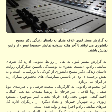
به گزارش مستر لمون علاقه مندان به داستان زندگی دكتر مسیح
دانشوری می توانند تا آخر هفته شنونده نمایش «مسیحا نفس» از رادیو
نمایش باشند.
به گزارش مستر لمون به نقل از روابط عمومی اداره کل هنرهای
نمایشی رادیو، «مسیحا نفس» به نویسندگی یاسمن شکرگزار، روایت
داستان زندگی دکتر مسیح دانشوری از کودکی تا بزرگسالی است و به
نقش برجسته ی وی در تاسیس بیمارستان های مخصوص بیماران ریه
در ایران می پردازد.
این مجموعه رادیویی به کارگردانی سعیده فرضی و با هنرمندی مونا
صفی، رویا فلاحی، امیر فرحان نیا، پریسا مقتدی، عبدالعلی کمالی،
احمد گنجی، شهین نجف زاده، قربان نجفی، امیر منوچهری، مسعود
زنوزی راد، شهریار حمزیان و تعداد دیگری از بازیگران اداره کل
هنرهای نمایشی رادیو اخیرا تهیه و تولید شده است.
«مسیحا نفس» به تهیه کنندگی اشرف السادات اشرف نژاد،