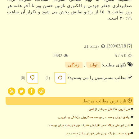
صدابرداری جعفر جودتی و افکتوری نازنین حسن پور تا آخر هفته هر
روز ساعت ۵: ۱۵ از رادیو نمایش پخش می شود و تکرار آن ساعت
۱۹: ۳۰ است.
1399/03/18
21:51:27
2682
/ 5
5.0
تگهای مطلب:
تولید
,
زندگی
مطلب مسترلمون را می پسندید؟
(0)
(1)
تازه ترین مطالب مرتبط
غنی ترین غذا های سرشار از آهن
توافق ایران و هند در توسعه همکاریهای پزشکی و دارویی
تأثیر ابر های پراکنده بر افزایش مضرات نور خورشید برای پوست
حوزه سلامت بزرگ ترین حامی خویش را از دست داد